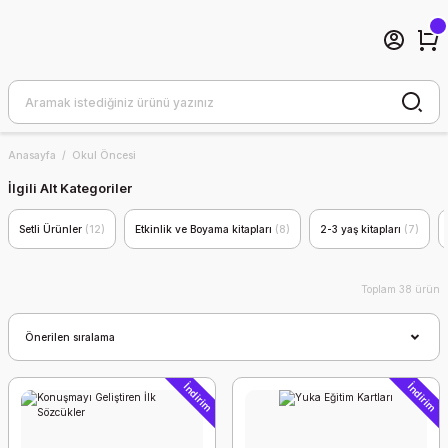
Anasayfa
Okul Öncesi
İlgili Alt Kategoriler
Setli Ürünler
(12)
Etkinlik ve Boyama kitapları
(8)
2-3 yaş kitapları
(7)
Toplam 38 ürün
İndirim
İndirim