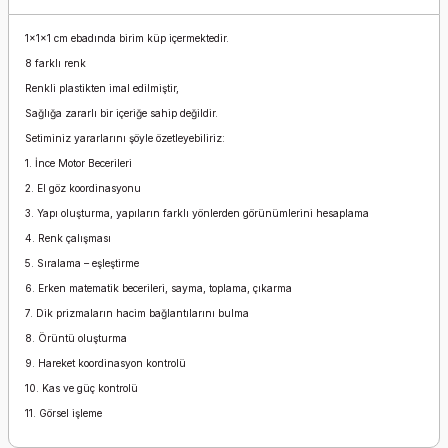
1x1x1 cm ebadında birim küp içermektedir.
8 farklı renk
Renkli plastikten imal edilmiştir,
Sağlığa zararlı bir içeriğe sahip değildir.
Setiminiz yararlarını şöyle özetleyebiliriz:
1. İnce Motor Becerileri
2. El göz koordinasyonu
3. Yapı oluşturma, yapıların farklı yönlerden görünümlerini hesaplama
4. Renk çalışması
5. Sıralama – eşleştirme
6. Erken matematik becerileri, sayma, toplama, çıkarma
7. Dik prizmaların hacim bağlantılarını bulma
8. Örüntü oluşturma
9. Hareket koordinasyon kontrolü
10. Kas ve güç kontrolü
11. Görsel işleme