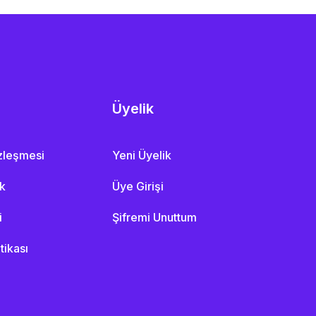
Üyelik
özleşmesi
Yeni Üyelik
ik
Üye Girişi
i
Şifremi Unuttum
itikası