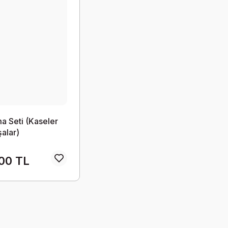
a Seti (Kaseler
alar)
00 TL