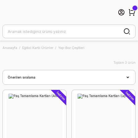
Anasayfa
Eğitici Kartlı Ürünler
Yap-Boz Çeşitleri
Toplam 3 ürün
İndirim
İndirim