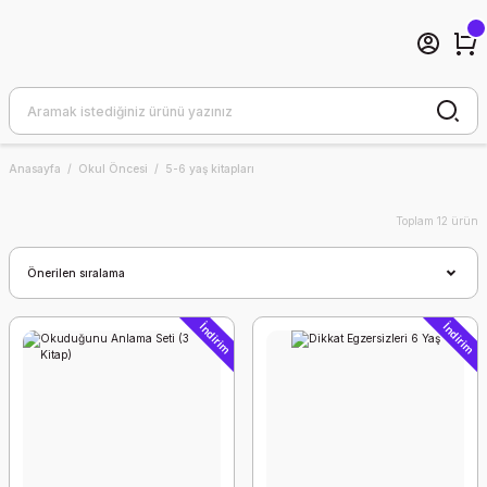
Anasayfa
Okul Öncesi
5-6 yaş kitapları
Toplam 12 ürün
İndirim
İndirim