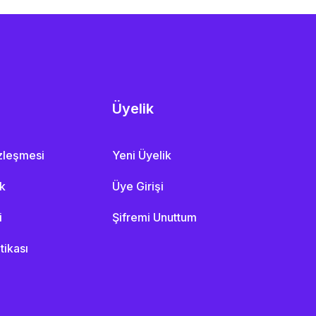
Üyelik
özleşmesi
Yeni Üyelik
ik
Üye Girişi
i
Şifremi Unuttum
itikası