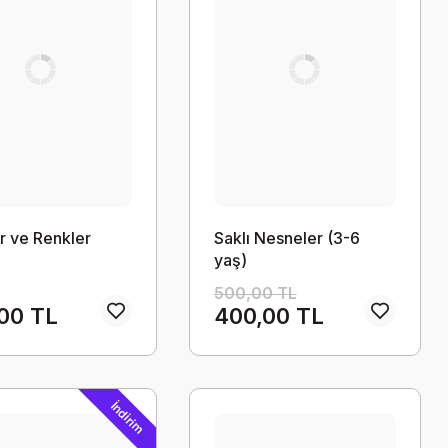
er ve Renkler
Saklı Nesneler (3-6
yaş)
500,00 TL
00 TL
400,00 TL
İndirim