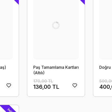
yaş)
Paş Tamamlama Kartları
Doğru -
(Altılı)
170,00 TL
500,0
136,00 TL
400,