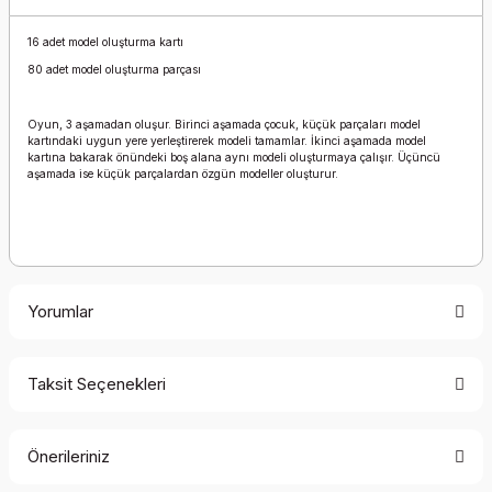
16 adet model oluşturma kartı
80 adet model oluşturma parçası
Oyun, 3 aşamadan oluşur. Birinci aşamada çocuk, küçük parçaları model
kartındaki uygun yere yerleştirerek modeli tamamlar. İkinci aşamada model
kartına bakarak önündeki boş alana aynı modeli oluşturmaya çalışır. Üçüncü
aşamada ise küçük parçalardan özgün modeller oluşturur.
Yorumlar
Taksit Seçenekleri
Bu ürüne ilk yorumu siz yapın!
Önerileriniz
Yorum Yaz