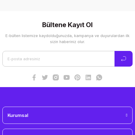
Bu ürünün fiyat bilgisi, resim, ürün açıklamalarında ve diğer
konularda yetersiz gördüğünüz noktaları öneri formunu
kullanarak tarafımıza iletebilirsiniz.
Görüş ve önerileriniz için teşekkür ederiz.
Bültene Kayıt Ol
E-bülten listemize kaydolduğunuzda, kampanya ve duyurulardan ilk
Ürün resmi kalitesiz, bozuk veya görüntülenemiyor.
sizin haberiniz olur.
Ürün açıklamasında eksik bilgiler bulunuyor.
Ürün bilgilerinde hatalar bulunuyor.
Ürün fiyatı diğer sitelerden daha pahalı.
Bu ürüne benzer farklı alternatifler olmalı.
Gönder
Kurumsal