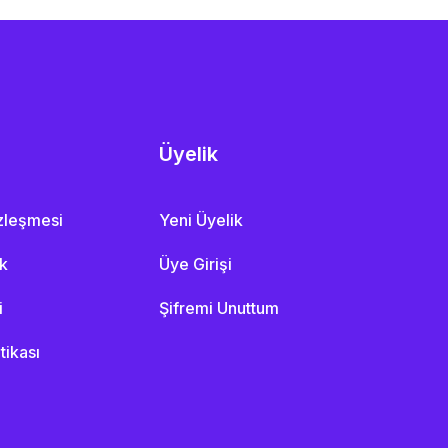
Üyelik
özleşmesi
Yeni Üyelik
ik
Üye Girişi
i
Şifremi Unuttum
itikası