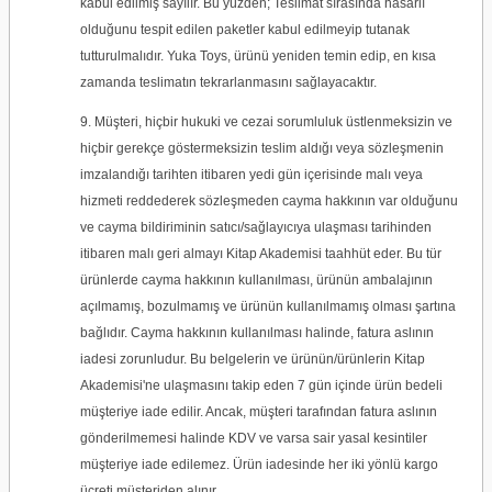
kabul edilmiş sayılır. Bu yüzden; Teslimat sırasında hasarlı
olduğunu tespit edilen paketler kabul edilmeyip tutanak
tutturulmalıdır.
Yuka Toys
, ürünü yeniden temin edip, en kısa
zamanda teslimatın tekrarlanmasını sağlayacaktır.
9. Müşteri, hiçbir hukuki ve cezai sorumluluk üstlenmeksizin ve
hiçbir gerekçe göstermeksizin teslim aldığı veya sözleşmenin
imzalandığı tarihten itibaren yedi gün içerisinde malı veya
hizmeti reddederek sözleşmeden cayma hakkının var olduğunu
ve cayma bildiriminin satıcı/sağlayıcıya ulaşması tarihinden
itibaren malı geri almayı Kitap Akademisi taahhüt eder. Bu tür
ürünlerde cayma hakkının kullanılması, ürünün ambalajının
açılmamış, bozulmamış ve ürünün kullanılmamış olması şartına
bağlıdır. Cayma hakkının kullanılması halinde, fatura aslının
iadesi zorunludur. Bu belgelerin ve ürünün/ürünlerin Kitap
Akademisi'ne ulaşmasını takip eden 7 gün içinde ürün bedeli
müşteriye iade edilir. Ancak, müşteri tarafından fatura aslının
gönderilmemesi halinde KDV ve varsa sair yasal kesintiler
müşteriye iade edilemez. Ürün iadesinde her iki yönlü kargo
ücreti müşteriden alınır.