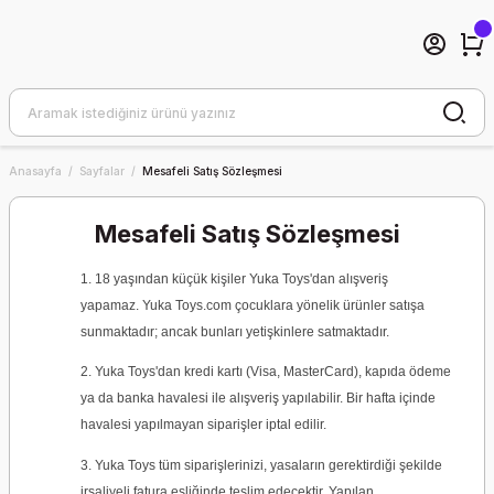
Anasayfa
Sayfalar
Mesafeli Satış Sözleşmesi
Mesafeli Satış Sözleşmesi
1. 18 yaşından küçük kişiler Yuka Toys'
dan alışveriş
yapamaz.
Yuka Toys
.com çocuklara yönelik ürünler satışa
sunmaktadır; ancak bunları yetişkinlere satmaktadır.
2.
Yuka Toys'da
n kredi kartı (Visa, MasterCard), kapıda ödeme
ya da banka havalesi ile alışveriş yapılabilir. Bir hafta içinde
havalesi yapılmayan siparişler iptal edilir.
3.
Yuka Toys
tüm siparişlerinizi, yasaların gerektirdiği şekilde
irsaliyeli fatura eşliğinde teslim edecektir. Yapılan