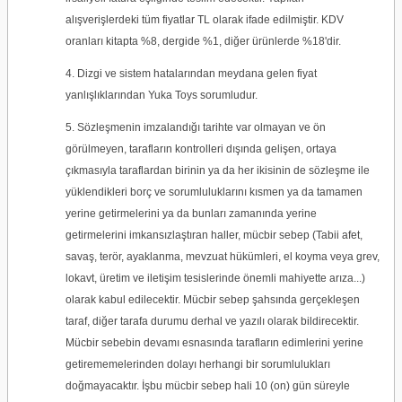
alışverişlerdeki tüm fiyatlar TL olarak ifade edilmiştir. KDV
oranları kitapta %8, dergide %1, diğer ürünlerde %18'dir.
4. Dizgi ve sistem hatalarından meydana gelen fiyat
yanlışlıklarından
Yuka Toys
sorumludur.
5. Sözleşmenin imzalandığı tarihte var olmayan ve ön
görülmeyen, tarafların kontrolleri dışında gelişen, ortaya
çıkmasıyla taraflardan birinin ya da her ikisinin de sözleşme ile
yüklendikleri borç ve sorumluluklarını kısmen ya da tamamen
yerine getirmelerini ya da bunları zamanında yerine
getirmelerini imkansızlaştıran haller, mücbir sebep (Tabii afet,
savaş, terör, ayaklanma, mevzuat hükümleri, el koyma veya grev,
lokavt, üretim ve iletişim tesislerinde önemli mahiyette arıza...)
olarak kabul edilecektir. Mücbir sebep şahsında gerçekleşen
taraf, diğer tarafa durumu derhal ve yazılı olarak bildirecektir.
Mücbir sebebin devamı esnasında tarafların edimlerini yerine
getirememelerinden dolayı herhangi bir sorumlulukları
doğmayacaktır. İşbu mücbir sebep hali 10 (on) gün süreyle