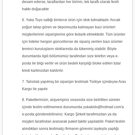
devam ederse, taraflardan her birinin, tek taraflı olarak fesih
hakkı doğacaktır.
6.
Yuka Toys
sattığı binlerce ürün için stok tutmaktadır. Ancak
yoğun talep gören ve depomuzda kalmayan bazı ürünleri
müşterilerinin siparişlerine göre tedarik etmektedir. Tüm ürünler
için listeler hergün güncellense de sipariş verilen bazı ürünler
teminci kuruluşların stoklarında da tükenmiş olabilir. Böyle
durumlarda ilgili bölümümüz tarafından size telefon veya e-
posta ile bilgi verilir ve ürün bedeli karşılığı bloke edilen tutar
kredi kartınızdan kaldırılır.
7. Tahsilatı yapılmış bir siparişin teslimatı Türkiye içindeyse Aras
Kargo ile yapılır.
8. Paketlerinizin, alışverişiniz sırasında size belirtilen süreler
içinde teslim edilmemesi durumunda yukakids@hotmail.com'a
e-posta gönderebilirsiniz. Kargo Şirketi tarafımızdan ya da
müşteri tarafından aranarak paket takibi yapılabilir. Paket teslim
alındıktan sonra teslimatçı firmanın görevini layıkıyla yaptığı