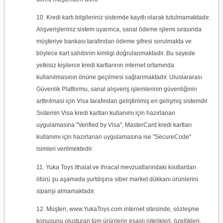
10. Kredi kartı bilgileriniz sistemde kayıtlı olarak tutulmamaktadır.
Alışverişleriniz sistem uyarınca, sanal ödeme işlemi sırasında
müşteriye bankası tarafından ödeme şifresi sorulmakta ve
böylece kart sahibinin kimligi doğrulanmaktadir. Bu sayede
yetkisiz kişilerce kredi kartlarının internet ortamında
kullanılmasının önüne geçilmesi sağlanmaktadır. Uluslararası
Güvenlik Platformu, sanal alışveriş işlemlerinin güvenliğinin
arttırılmasi için Visa tarafından geliştirilmiş en gelişmiş sistemdir.
Sistemin Visa kredi kartları kullanımı için hazırlanan
uygulamasına "Verified by Visa", MasterCard kredi kartları
kullanımı için hazırlanan uygulamasına ise "SecureCode"
isimleri verilmektedir.
11.
Yuka Toys
ithalat ve ihracat mevzuatlarındaki kısıtlardan
ötürü şu aşamada yurtdışına siber market dükkanı ürünlerini
siparişi almamaktadır.
12. Müşteri, www.
YukaToys
.com internet sitesinde, sözleşme
konusunu oluşturan tüm ürünlerin esaslı nitelikleri, özellikleri,