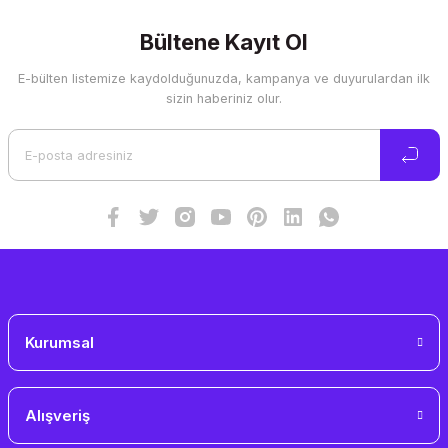
kullanarak tarafımıza iletebilirsiniz.
Görüş ve önerileriniz için teşekkür ederiz.
Bültene Kayıt Ol
E-bülten listemize kaydolduğunuzda, kampanya ve duyurulardan ilk
Ürün resmi kalitesiz, bozuk veya görüntülenemiyor.
sizin haberiniz olur.
Ürün açıklamasında eksik bilgiler bulunuyor.
Ürün bilgilerinde hatalar bulunuyor.
Ürün fiyatı diğer sitelerden daha pahalı.
Bu ürüne benzer farklı alternatifler olmalı.
Gönder
Kurumsal
Alışveriş