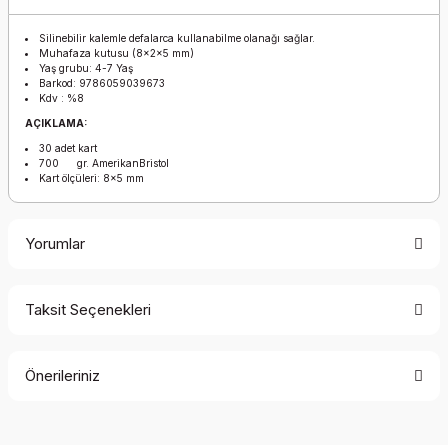
Silinebilir kalemle defalarca kullanabilme olanağı sağlar.
Muhafaza kutusu (8x2x5 mm)
Yaş grubu: 4-7 Yaş
Barkod: 9786059039673
Kdv : %8
AÇIKLAMA:
30 adet kart
700 gr. AmerikanBristol
Kart ölçüleri: 8x5 mm
Yorumlar
Taksit Seçenekleri
Bu ürüne ilk yorumu siz yapın!
Önerileriniz
Yorum Yaz
Bu ürünün fiyat bilgisi, resim, ürün açıklamalarında ve diğer
konularda yetersiz gördüğünüz noktaları öneri formunu