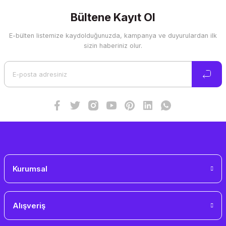
kullanarak tarafımıza iletebilirsiniz.
Görüş ve önerileriniz için teşekkür ederiz.
Bültene Kayıt Ol
E-bülten listemize kaydolduğunuzda, kampanya ve duyurulardan ilk
Ürün resmi kalitesiz, bozuk veya görüntülenemiyor.
sizin haberiniz olur.
Ürün açıklamasında eksik bilgiler bulunuyor.
Ürün bilgilerinde hatalar bulunuyor.
Ürün fiyatı diğer sitelerden daha pahalı.
Bu ürüne benzer farklı alternatifler olmalı.
Gönder
Kurumsal
Alışveriş