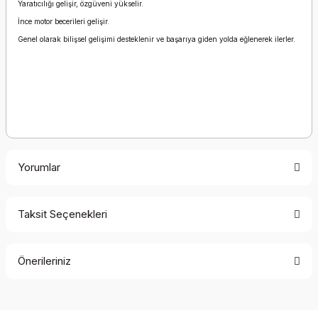
Yaratıcılığı gelişir, özgüveni yükselir.
İnce motor becerileri gelişir.
Genel olarak bilişsel gelişimi desteklenir ve başarıya giden yolda eğlenerek ilerler.
Yorumlar
Taksit Seçenekleri
Bu ürüne ilk yorumu siz yapın!
Önerileriniz
Yorum Yaz
Bu ürünün fiyat bilgisi, resim, ürün açıklamalarında ve diğer
konularda yetersiz gördüğünüz noktaları öneri formunu