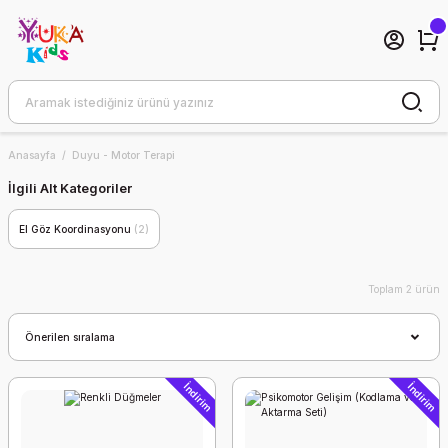
Anasayfa
Duyu - Motor Terapi
İlgili Alt Kategoriler
El Göz Koordinasyonu
(2)
Toplam 2 ürün
İndirim
İndirim