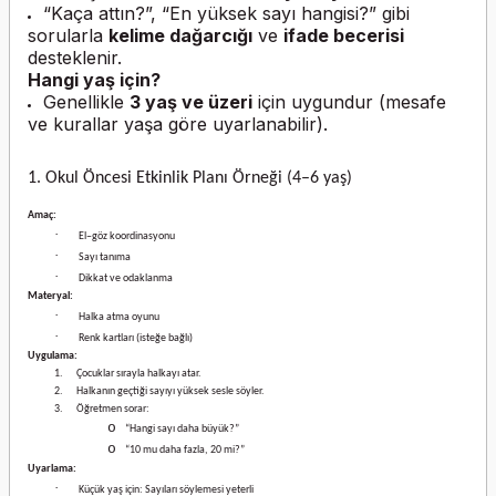
“Kaça attın?”, “En yüksek sayı hangisi?” gibi
sorularla
kelime dağarcığı
ve
ifade becerisi
desteklenir.
Hangi yaş için?
Genellikle
3 yaş ve üzeri
için uygundur (mesafe
ve kurallar yaşa göre uyarlanabilir).
1. Okul Öncesi Etkinlik Planı Örneği (4–6 yaş)
Amaç:
·
El–göz koordinasyonu
·
Sayı tanıma
·
Dikkat ve odaklanma
Materyal:
·
Halka atma oyunu
·
Renk kartları (isteğe bağlı)
Uygulama:
1.
Çocuklar sırayla halkayı atar.
2.
Halkanın geçtiği sayıyı yüksek sesle söyler.
3.
Öğretmen sorar:
o
“Hangi sayı daha büyük?”
o
“10 mu daha fazla, 20 mi?”
Uyarlama:
·
Küçük yaş için: Sayıları söylemesi yeterli