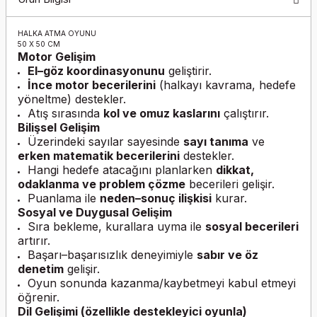
HALKA ATMA OYUNU
50 X 50 CM
Motor Gelişim
El–göz koordinasyonunu
geliştirir.
İnce motor becerilerini
(halkayı kavrama, hedefe
yöneltme) destekler.
Atış sırasında
kol ve omuz kaslarını
çalıştırır.
Bilişsel Gelişim
Üzerindeki sayılar sayesinde
sayı tanıma
ve
erken matematik becerilerini
destekler.
Hangi hedefe atacağını planlarken
dikkat,
odaklanma ve problem çözme
becerileri gelişir.
Puanlama ile
neden–sonuç ilişkisi
kurar.
Sosyal ve Duygusal Gelişim
Sıra bekleme, kurallara uyma ile
sosyal becerileri
artırır.
Başarı–başarısızlık deneyimiyle
sabır ve öz
denetim
gelişir.
Oyun sonunda kazanma/kaybetmeyi kabul etmeyi
öğrenir.
Dil Geli
ş
imi (
ö
zellikle destekleyici oyunla)