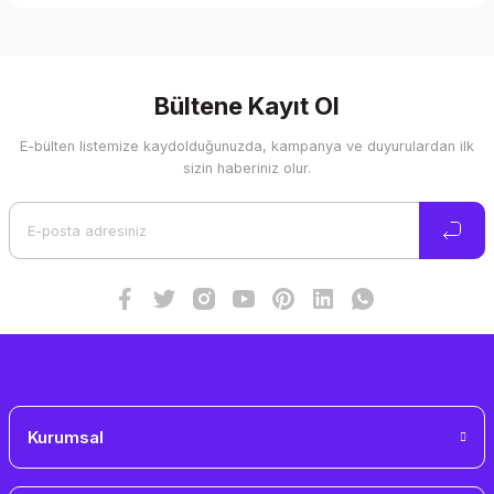
Bu ürünün fiyat bilgisi, resim, ürün açıklamalarında ve diğer
konularda yetersiz gördüğünüz noktaları öneri formunu
kullanarak tarafımıza iletebilirsiniz.
Görüş ve önerileriniz için teşekkür ederiz.
Bültene Kayıt Ol
E-bülten listemize kaydolduğunuzda, kampanya ve duyurulardan ilk
Ürün resmi kalitesiz, bozuk veya görüntülenemiyor.
sizin haberiniz olur.
Ürün açıklamasında eksik bilgiler bulunuyor.
Ürün bilgilerinde hatalar bulunuyor.
Ürün fiyatı diğer sitelerden daha pahalı.
Bu ürüne benzer farklı alternatifler olmalı.
Gönder
Kurumsal