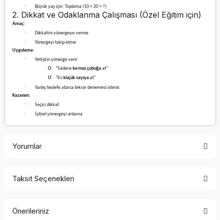
·
Büyük yaş için: Toplama (10 + 20 = ?)
2. Dikkat ve Odaklanma Çalışması (Özel Eğitim için)
Amaç:
·
Dikkatini yönergeye verme
·
Yönergeyi takip etme
Uygulama:
·
Yetişkin yönerge verir:
o
“Sadece
kırmızı çubuğa
at”
o
“En
küçük sayıya
at”
·
Yanlış hedefe atarsa tekrar denemesi istenir.
Kazanım:
·
Seçici dikkat
·
İşitsel yönergeyi anlama
Yorumlar
Taksit Seçenekleri
Bu ürüne ilk yorumu siz yapın!
Önerileriniz
Yorum Yaz