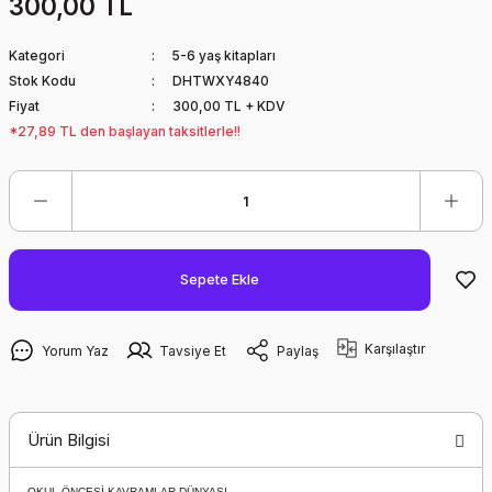
300,00 TL
Kategori
5-6 yaş kitapları
Stok Kodu
DHTWXY4840
Fiyat
300,00 TL + KDV
*27,89 TL den başlayan taksitlerle!!
Sepete Ekle
Karşılaştır
Yorum Yaz
Tavsiye Et
Paylaş
Ürün Bilgisi
OKUL ÖNCESİ KAVRAMLAR DÜNYASI