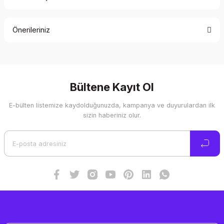
Bu ürüne ilk yorumu siz yapın!
Önerileriniz
Yorum Yaz
Bu ürünün fiyat bilgisi, resim, ürün açıklamalarında ve diğer
konularda yetersiz gördüğünüz noktaları öneri formunu
kullanarak tarafımıza iletebilirsiniz.
Görüş ve önerileriniz için teşekkür ederiz.
Bültene Kayıt Ol
E-bülten listemize kaydolduğunuzda, kampanya ve duyurulardan ilk
Ürün resmi kalitesiz, bozuk veya görüntülenemiyor.
sizin haberiniz olur.
Ürün açıklamasında eksik bilgiler bulunuyor.
Ürün bilgilerinde hatalar bulunuyor.
Ürün fiyatı diğer sitelerden daha pahalı.
Bu ürüne benzer farklı alternatifler olmalı.