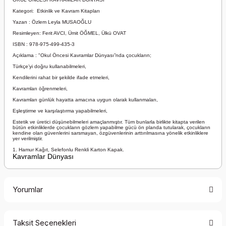
Kategori: Etkinlik ve Kavram Kitapları
Yazan : Özlem Leyla MUSAOĞLU
Resimleyen: Ferit AVCI, Ümit ÖĞMEL, Ülkü OVAT
ISBN : 978-975-499-435-3
Açıklama : "Okul Öncesi Kavramlar Dünyası”nda çocukların;
Türkçe’yi doğru kullanabilmeleri,
Kendilerini rahat bir şekilde ifade etmeleri,
Kavramları öğrenmeleri,
Kavramları günlük hayatta amacına uygun olarak kullanmaları,
Eşleştirme ve karşılaştırma yapabilmeleri,
Estetik ve üretici düşünebilmeleri amaçlanmıştır. Tüm bunlarla birlikte kitapta verilen
bütün etkinliklerde çocukların gözlem yapabilme gücü ön planda tutularak, çocukların
kendine olan güvenlerini sarsmayan, özgüvenlerinin arttırılmasına yönelik etkinliklere
yer verilmiştir.
1. Hamur Kağıt, Selefonlu Renkli Karton Kapak.
Kavramlar Dünyası
Yorumlar
Taksit Seçenekleri