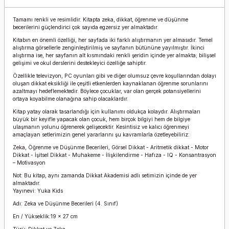
Tamamı renkli ve resimlidir. Kitapta zeka, dikkat, öğrenme ve düşünme
becerilerini güçlendirici çok sayıda egzersiz yer almaktadır.
Kitabın en önemli özelliği, her sayfada iki farklı alıştırmanın yer almasıdır. Temel
alıştırma görsellerle zenginleştirilmiş ve sayfanın bütününe yayılmıştır. İkinci
alıştırma ise, her sayfanın alt kısmındaki renkli şeridin içinde yer almakta; bilişsel
gelişimi ve okul derslerini destekleyici özelliğe sahiptir.
Özellikle televizyon, PC oyunları gibi ve diğer olumsuz çevre koşullarından dolayı
oluşan dikkat eksikliği ile çeşitli etkenlerden kaynaklanan öğrenme sorunlarını
azaltmayı hedeflemektedir. Böylece çocuklar, var olan gerçek potansiyellerini
ortaya koyabilme olanağına sahip olacaklardır.
Kitap yatay olarak tasarlandığı için kullanımı oldukça kolaydır. Alıştırmaları
büyük bir keyifle yapacak olan çocuk, hem birçok bilgiyi hem de bilgiye
ulaşmanın yolunu öğrenerek gelişecektir. Kesintisiz ve kalıcı öğrenmeyi
amaçlayan setlerimizin genel yararlarını şu kavramlarla özetleyebiliriz:
Zeka, Öğrenme ve Düşünme Becerileri, Görsel Dikkat - Aritmetik dikkat - Motor
Dikkat - İşitsel Dikkat - Muhakeme - İlişkilendirme - Hafıza - IQ - Konsantrasyon
– Motivasyon
Not: Bu kitap, aynı zamanda Dikkat Akademisi adlı setimizin içinde de yer
almaktadır.
Yayınevi: Yuka Kids
Adı: Zeka ve Düşünme Becerileri (4. Sınıf)
En / Yükseklik:19 x 27 cm