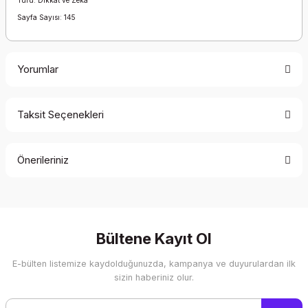
Türü: Dikkat ve Zeka
Sayfa Sayısı: 145
Yorumlar
Taksit Seçenekleri
Bu ürüne ilk yorumu siz yapın!
Önerileriniz
Yorum Yaz
Bu ürünün fiyat bilgisi, resim, ürün açıklamalarında ve diğer
konularda yetersiz gördüğünüz noktaları öneri formunu
kullanarak tarafımıza iletebilirsiniz.
Görüş ve önerileriniz için teşekkür ederiz.
Bültene Kayıt Ol
E-bülten listemize kaydolduğunuzda, kampanya ve duyurulardan ilk
Ürün resmi kalitesiz, bozuk veya görüntülenemiyor.
sizin haberiniz olur.
Ürün açıklamasında eksik bilgiler bulunuyor.
Ürün bilgilerinde hatalar bulunuyor.