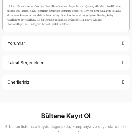
12 kart, 24 çalışma sayfası ve silinebilir kalemden oluşan bir set. Çocuk, silinebilir özeliği olan
mürekkepli kalemle aynı çizgilerin üzerinden defalarca geçebilir. Böylece hem hatalarını kolayca
düzelterek kontrol altına alabilir hem de keyifle el kas becerielrini geliştirir. Kartlar, kolay
çizgilerden zor çizgilere, ilk harflerden son harflere doğru bir sıralamaya sahiptir.
Kart özelliği: 350+350 gram bristol, parlak selefonlu.
Yorumlar
Taksit Seçenekleri
Bu ürüne ilk yorumu siz yapın!
Önerileriniz
Yorum Yaz
Bu ürünün fiyat bilgisi, resim, ürün açıklamalarında ve diğer
konularda yetersiz gördüğünüz noktaları öneri formunu
kullanarak tarafımıza iletebilirsiniz.
Görüş ve önerileriniz için teşekkür ederiz.
Bültene Kayıt Ol
E-bülten listemize kaydolduğunuzda, kampanya ve duyurulardan ilk
Ürün resmi kalitesiz, bozuk veya görüntülenemiyor.