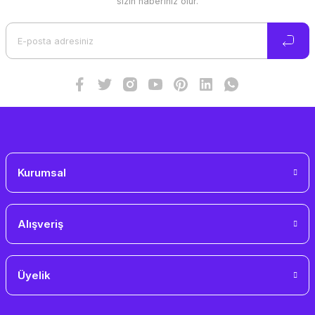
sizin haberiniz olur.
Ürün açıklamasında eksik bilgiler bulunuyor.
Ürün bilgilerinde hatalar bulunuyor.
Ürün fiyatı diğer sitelerden daha pahalı.
Bu ürüne benzer farklı alternatifler olmalı.
Gönder
Kurumsal
Alışveriş
Üyelik