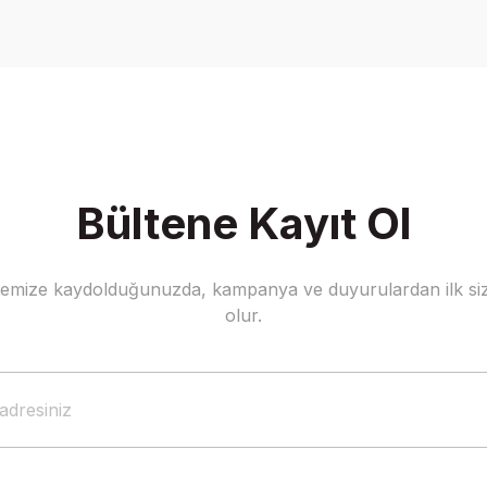
Yorum Yaz
Bültene Kayıt Ol
stemize kaydolduğunuzda, kampanya ve duyurulardan ilk siz
Gönder
olur.