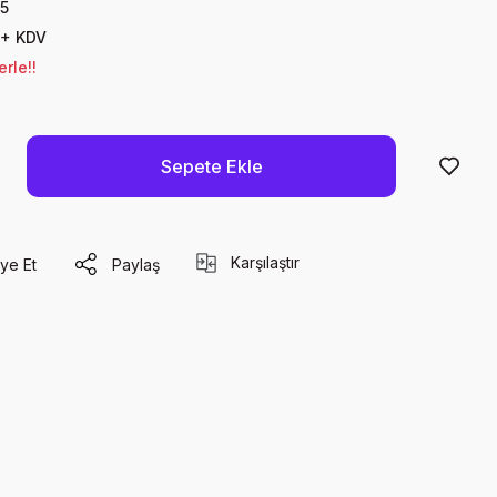
5
 + KDV
rle!!
Sepete Ekle
Karşılaştır
ye Et
Paylaş