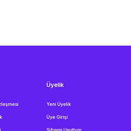
Üyelik
özleşmesi
Yeni Üyelik
ik
Üye Girişi
i
Şifremi Unuttum