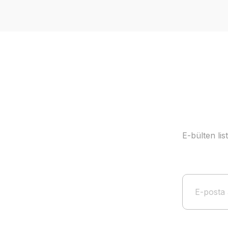
Ürün resmi kalitesiz, bozuk veya görüntülenemiyor.
Ürün açıklamasında eksik bilgiler bulunuyor.
Ürün bilgilerinde hatalar bulunuyor.
Ürün fiyatı diğer sitelerden daha pahalı.
Bu ürüne benzer farklı alternatifler olmalı.
E-bülten li