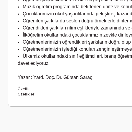
Müzik öğretim programında belirlenen ünite ve konul
Çocuklarımızın okul yaşantılarında pekiştireç kazandığ
Öğrenilen şarkılarda sesleri doğru örneklerle dinlem
Öğrendikleri şarkıları ritim eşlikleriyle zamanında v
İlköğretim okullarındaki çocuklarımızın zevkle dinle
Öğretmenlerimizin öğrendikleri şarkıların doğru olup
Öğretmenlerimizin işlediği konuları zenginleştirmeye
Ülkemiz okullarındaki sınıf eğitimcileri, branş öğretm
davet ediyoruz.
Yazar : Yard. Doç. Dr. Gürsan Saraç
Özellik
Özellikler
Bu ürünün fiyat bilgisi, resim, ürün açıklamalarında ve diğer k
Görüş ve önerileriniz için teşekkür ederiz.