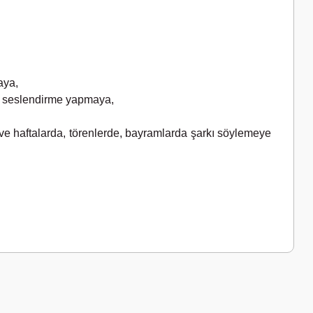
aya,
yle seslendirme yapmaya,
ün ve haftalarda, törenlerde, bayramlarda şarkı söylemeye
a iletebilirsiniz.