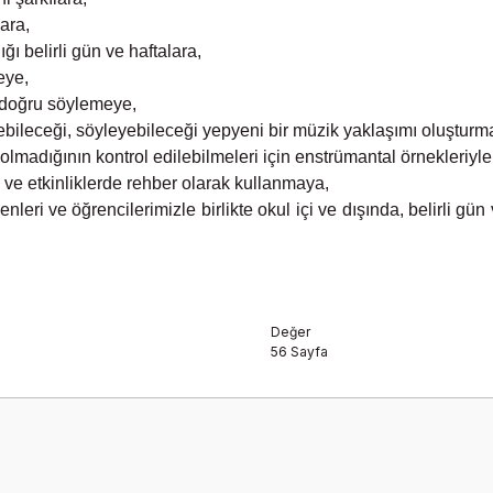
ara,
ı belirli gün ve haftalara,
eye,
e doğru söylemeye,
yebileceği, söyleyebileceği yepyeni bir müzik yaklaşımı oluşturm
 olmadığının kontrol edilebilmeleri için enstrümantal örnekleri
 ve etkinliklerde rehber olarak kullanmaya,
enleri ve öğrencilerimizle birlikte okul içi ve dışında, belirli g
Değer
56 Sayfa
onularda yetersiz gördüğünüz noktaları öneri formunu kullanarak tarafımız
Bu ürüne ilk yorumu siz yapın!