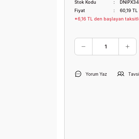
Stok Kodu
DNIPX34
Fiyat
60,19 TL
*6,16 TL den başlayan taksitle
Yorum Yaz
Tavsi