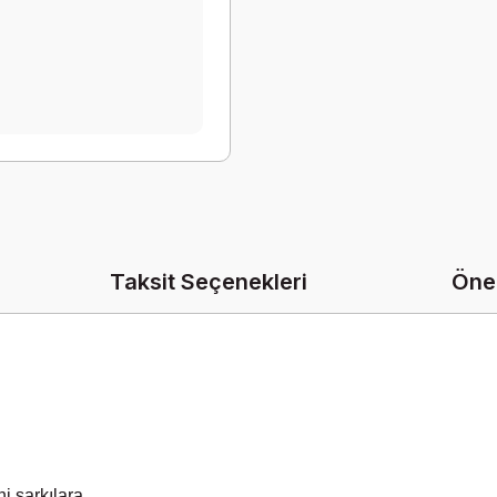
Taksit Seçenekleri
Öner
i şarkılara,