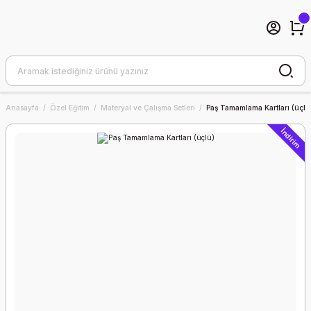
Anasayfa
Özel Eğitim
Materyal ve Çalışma Setleri
Paş Tamamlama Kartları (üçlü
İndirim