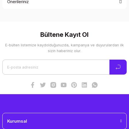
Önerileriniz
Yorum Yaz
Bu ürünün fiyat bilgisi, resim, ürün açıklamalarında ve diğer
konularda yetersiz gördüğünüz noktaları öneri formunu
kullanarak tarafımıza iletebilirsiniz.
Görüş ve önerileriniz için teşekkür ederiz.
Bültene Kayıt Ol
E-bülten listemize kaydolduğunuzda, kampanya ve duyurulardan ilk
Ürün resmi kalitesiz, bozuk veya görüntülenemiyor.
sizin haberiniz olur.
Ürün açıklamasında eksik bilgiler bulunuyor.
Ürün bilgilerinde hatalar bulunuyor.
Ürün fiyatı diğer sitelerden daha pahalı.
Bu ürüne benzer farklı alternatifler olmalı.
Gönder
Kurumsal