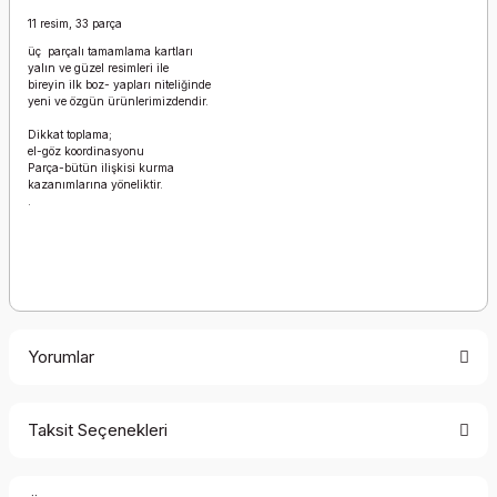
11 resim, 33 parça
üç parçalı tamamlama kartları
yalın ve güzel resimleri ile
bireyin ilk boz- yapları niteliğinde
yeni ve özgün ürünlerimizdendir.
Dikkat toplama;
el-göz koordinasyonu
Parça-bütün ilişkisi kurma
kazanımlarına yöneliktir.
.
Yorumlar
Taksit Seçenekleri
Bu ürüne ilk yorumu siz yapın!