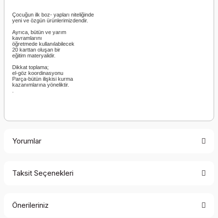
Çocuğun ilk boz- yapları niteliğinde
yeni ve özgün ürünlerimizdendir.
Ayrıca, bütün ve yarım
kavramlarını
öğretmede kullanılabilecek
20 karttan oluşan bir
eğitim materyalidir.
Dikkat toplama;
el-göz koordinasyonu
Parça-bütün ilişkisi kurma
kazanımlarına yöneliktir.
.
Yorumlar
Taksit Seçenekleri
Bu ürüne ilk yorumu siz yapın!
Önerileriniz
Yorum Yaz