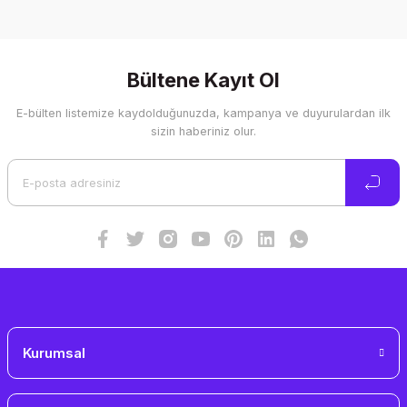
Bu ürünün fiyat bilgisi, resim, ürün açıklamalarında ve diğer
konularda yetersiz gördüğünüz noktaları öneri formunu
kullanarak tarafımıza iletebilirsiniz.
Görüş ve önerileriniz için teşekkür ederiz.
Bültene Kayıt Ol
E-bülten listemize kaydolduğunuzda, kampanya ve duyurulardan ilk
Ürün resmi kalitesiz, bozuk veya görüntülenemiyor.
sizin haberiniz olur.
Ürün açıklamasında eksik bilgiler bulunuyor.
Ürün bilgilerinde hatalar bulunuyor.
Ürün fiyatı diğer sitelerden daha pahalı.
Bu ürüne benzer farklı alternatifler olmalı.
Gönder
Kurumsal