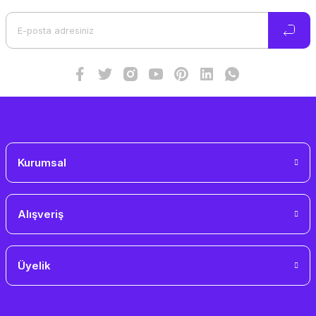
Ürün açıklamasında eksik bilgiler bulunuyor.
Ürün bilgilerinde hatalar bulunuyor.
Ürün fiyatı diğer sitelerden daha pahalı.
Bu ürüne benzer farklı alternatifler olmalı.
Gönder
Kurumsal
Alışveriş
Üyelik