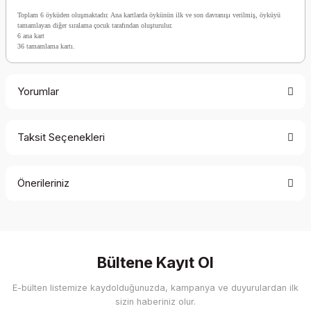
Toplam 6 öyküden oluşmaktadır. Ana kartlarda öykünün ilk ve son davranışı verilmiş, öyküyü
tamamlayan diğer sıralama çocuk tarafından oluşturulur.
6 ana kart
36 tamamlama kartı.
Yorumlar
Taksit Seçenekleri
Bu ürüne ilk yorumu siz yapın!
Önerileriniz
Yorum Yaz
Bu ürünün fiyat bilgisi, resim, ürün açıklamalarında ve diğer
konularda yetersiz gördüğünüz noktaları öneri formunu
kullanarak tarafımıza iletebilirsiniz.
Görüş ve önerileriniz için teşekkür ederiz.
Bültene Kayıt Ol
E-bülten listemize kaydolduğunuzda, kampanya ve duyurulardan ilk
Ürün resmi kalitesiz, bozuk veya görüntülenemiyor.
sizin haberiniz olur.