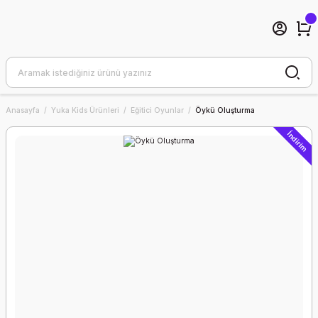
Anasayfa
Yuka Kids Ürünleri
Eğitici Oyunlar
Öykü Oluşturma
İndirim