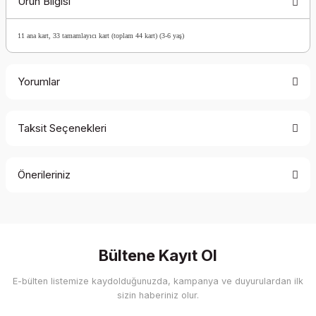
Ürün Bilgisi
11 ana kart, 33 tamamlayıcı kart (toplam 44 kart) (3-6 yaş)
Yorumlar
Taksit Seçenekleri
Bu ürüne ilk yorumu siz yapın!
Önerileriniz
Yorum Yaz
Bu ürünün fiyat bilgisi, resim, ürün açıklamalarında ve diğer
konularda yetersiz gördüğünüz noktaları öneri formunu
kullanarak tarafımıza iletebilirsiniz.
Görüş ve önerileriniz için teşekkür ederiz.
Bültene Kayıt Ol
E-bülten listemize kaydolduğunuzda, kampanya ve duyurulardan ilk
Ürün resmi kalitesiz, bozuk veya görüntülenemiyor.
sizin haberiniz olur.
Ürün açıklamasında eksik bilgiler bulunuyor.