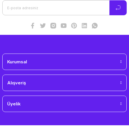
Ürün bilgilerinde hatalar bulunuyor.
Ürün fiyatı diğer sitelerden daha pahalı.
Bu ürüne benzer farklı alternatifler olmalı.
Gönder
Kurumsal
Alışveriş
Üyelik