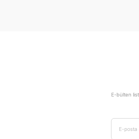
Görüş ve önerileriniz için teşekkür ederiz.
Ürün resmi kalitesiz, bozuk veya görüntülenemiyor.
Ürün açıklamasında eksik bilgiler bulunuyor.
Ürün bilgilerinde hatalar bulunuyor.
Ürün fiyatı diğer sitelerden daha pahalı.
Bu ürüne benzer farklı alternatifler olmalı.
E-bülten li