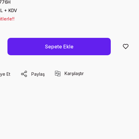
776H
TL + KDV
lerle!!
Sepete Ekle
Karşılaştır
ye Et
Paylaş