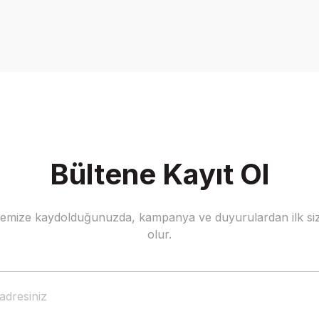
Bu ürüne ilk yorumu siz yapın!
Yorum Yaz
Bültene Kayıt Ol
stemize kaydolduğunuzda, kampanya ve duyurulardan ilk siz
Gönder
olur.