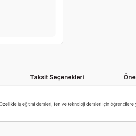
Taksit Seçenekleri
Öner
zellikle iş eğitimi dersleri, fen ve teknoloji dersleri için öğrencilere 
onularda yetersiz gördüğünüz noktaları öneri formunu kullanarak tarafımız