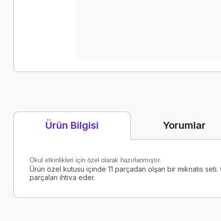
Yorumlar
Ürün Bilgisi
Okul etkinlikleri için özel olarak hazırlanmıştır.
Ürün özel kutusu içinde 11 parçadan olşan bir mıknatıs seti. Ö
parçaları ihtiva eder.
Bu ürünün fiyat bilgisi, resim, ürün açıklamalarında ve diğer k