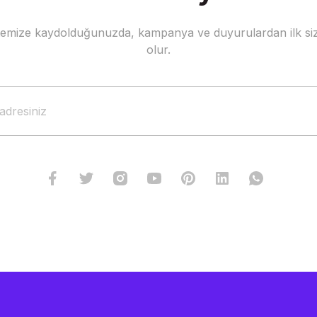
stemize kaydolduğunuzda, kampanya ve duyurulardan ilk siz
Gönder
olur.