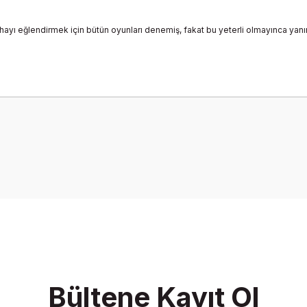
yı eğlendirmek için bütün oyunları denemiş, fakat bu yeterli olmayınca yanın
onularda yetersiz gördüğünüz noktaları öneri formunu kullanarak tarafımız
Bu ürüne ilk yorumu siz yapın!
Yorum Yaz
Bültene Kayıt Ol