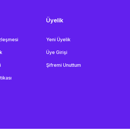
Üyelik
özleşmesi
Yeni Üyelik
ik
Üye Girişi
i
Şifremi Unuttum
itikası