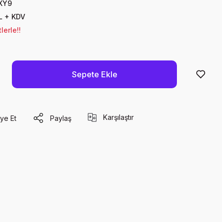
XY9
L + KDV
lerle!!
Sepete Ekle
Karşılaştır
ye Et
Paylaş