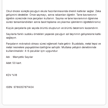
Okul öncesi süreçte çocuğun okula hazırlanmasında önemli katkılar sağlar. Zeka
gelişimini destekler. Önce saymayı, sonra rakamları öğretin. Tane kavramının
öğretim sürecinde ince parçaları kullanın. Sayma ve tane kavramının öğrenme
süreci tamamlandıktan sonra basit toplama ve çıkarma işlemlerini öğretebilirsiniz.
Küçük parçalarla çok sayıda örüntü oluşturun ve örüntü becerisini kazandırın.
Sayılarla farklı sudoku örnekleri yaparak çocuğun sol beyninin gelişmesine katkı
sağlayın.
Parçaların mıknatıslı olması süreci eğlenceli hale getirir. Buzdolabı, metal tepsi ve
metal nesnelere yapışabilme özelliğine sahiptir. Mutlaka yetişkin denetiminde
kullanılmalıdır. 4-6 çocuklar için uygundur.
Adı: : Manyetik Sayılar
Adet: 50 kart.
KDV %18
ISBN: 9786057871404