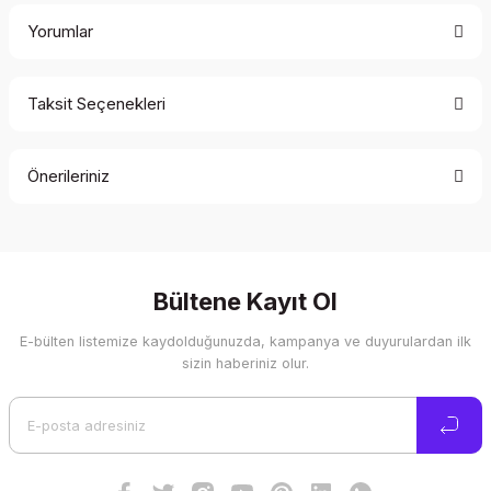
Yorumlar
Taksit Seçenekleri
Bu ürüne ilk yorumu siz yapın!
Önerileriniz
Yorum Yaz
Bu ürünün fiyat bilgisi, resim, ürün açıklamalarında ve diğer
konularda yetersiz gördüğünüz noktaları öneri formunu
kullanarak tarafımıza iletebilirsiniz.
Görüş ve önerileriniz için teşekkür ederiz.
Bültene Kayıt Ol
E-bülten listemize kaydolduğunuzda, kampanya ve duyurulardan ilk
Ürün resmi kalitesiz, bozuk veya görüntülenemiyor.
sizin haberiniz olur.
Ürün açıklamasında eksik bilgiler bulunuyor.
Ürün bilgilerinde hatalar bulunuyor.
Ürün fiyatı diğer sitelerden daha pahalı.
Bu ürüne benzer farklı alternatifler olmalı.