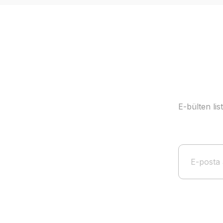
Ürün açıklamasında eksik bilgiler bulunuyor.
Ürün bilgilerinde hatalar bulunuyor.
Ürün fiyatı diğer sitelerden daha pahalı.
Bu ürüne benzer farklı alternatifler olmalı.
E-bülten li