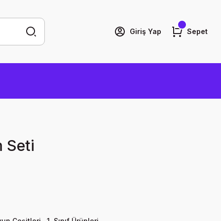
Giriş Yap
Sepet
 Seti
yun Çeşitleri
,
1. Sınıf Ürünleri