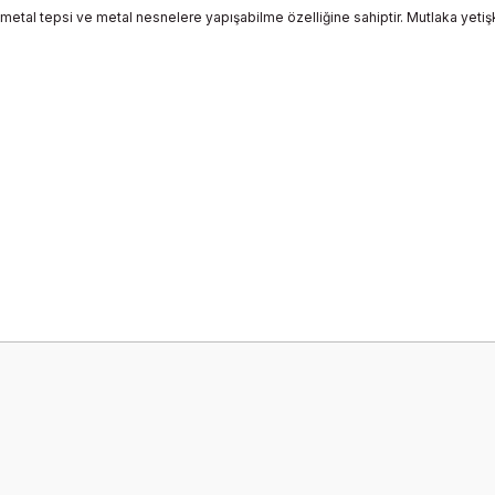
ı, metal tepsi ve metal nesnelere yapışabilme özelliğine sahiptir. Mutlaka yetiş
onularda yetersiz gördüğünüz noktaları öneri formunu kullanarak tarafımız
Bu ürüne ilk yorumu siz yapın!
Yorum Yaz