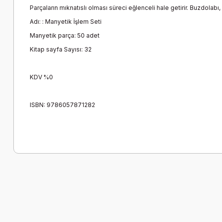
Parçaların mıknatıslı olması süreci eğlenceli hale getirir. Buzdolab
Adı: : Manyetik İşlem Seti
Manyetik parça: 50 adet
Kitap sayfa Sayısı: 32
KDV %0
ISBN: 9786057871282
Bu ürünün fiyat bilgisi, resim, ürün açıklamalarında ve diğer k
Görüş ve önerileriniz için teşekkür ederiz.
Ürün resmi kalitesiz, bozuk veya görüntülenemiyor.