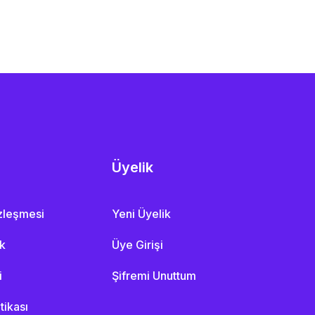
Üyelik
özleşmesi
Yeni Üyelik
ik
Üye Girişi
i
Şifremi Unuttum
itikası