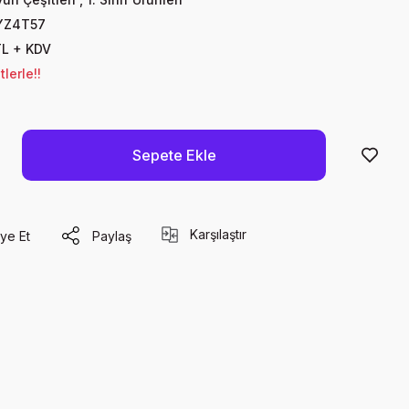
Z4T57
TL + KDV
lerle!!
Sepete Ekle
Karşılaştır
ye Et
Paylaş