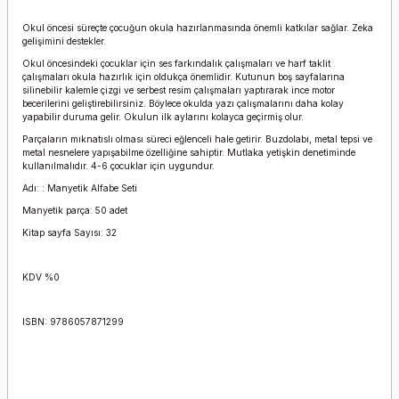
Okul öncesi süreçte çocuğun okula hazırlanmasında önemli katkılar sağlar. Zeka
gelişimini destekler.
Okul öncesindeki çocuklar için ses farkındalık çalışmaları ve harf taklit
çalışmaları okula hazırlık için oldukça önemlidir. Kutunun boş sayfalarına
silinebilir kalemle çizgi ve serbest resim çalışmaları yaptırarak ince motor
becerilerini geliştirebilirsiniz. Böylece okulda yazı çalışmalarını daha kolay
yapabilir duruma gelir. Okulun ilk aylarını kolayca geçirmiş olur.
Parçaların mıknatıslı olması süreci eğlenceli hale getirir. Buzdolabı, metal tepsi ve
metal nesnelere yapışabilme özelliğine sahiptir. Mutlaka yetişkin denetiminde
kullanılmalıdır. 4-6 çocuklar için uygundur.
Adı: : Manyetik Alfabe Seti
Manyetik parça: 50 adet
Kitap sayfa Sayısı: 32
KDV %0
ISBN: 9786057871299