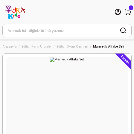
Anasayfa
Eğitici Kartlı Ürünler
Eğitici Oyun Çeşitleri
Manyetik Alfabe Seti
İndirim