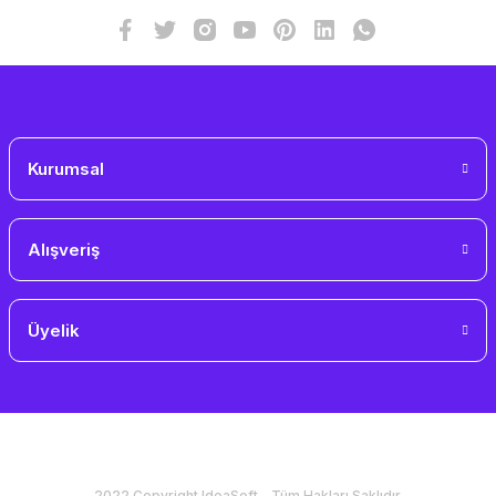
Bu ürüne benzer farklı alternatifler olmalı.
Gönder
Kurumsal
Alışveriş
Üyelik
2022 Copyright IdeaSoft - Tüm Hakları Saklıdır.