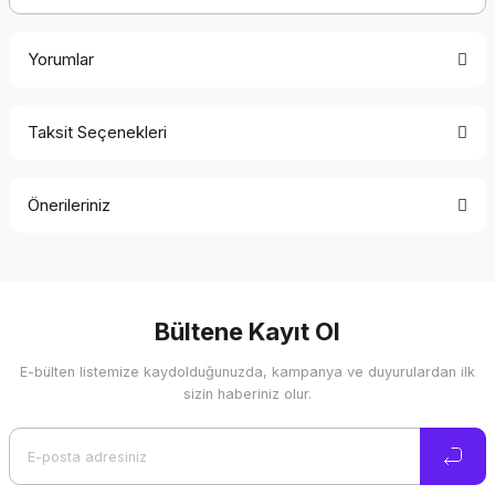
Yorumlar
Taksit Seçenekleri
Bu ürüne ilk yorumu siz yapın!
Önerileriniz
Yorum Yaz
Bu ürünün fiyat bilgisi, resim, ürün açıklamalarında ve diğer
konularda yetersiz gördüğünüz noktaları öneri formunu
kullanarak tarafımıza iletebilirsiniz.
Görüş ve önerileriniz için teşekkür ederiz.
Bültene Kayıt Ol
E-bülten listemize kaydolduğunuzda, kampanya ve duyurulardan ilk
Ürün resmi kalitesiz, bozuk veya görüntülenemiyor.
sizin haberiniz olur.
Ürün açıklamasında eksik bilgiler bulunuyor.
Ürün bilgilerinde hatalar bulunuyor.
Ürün fiyatı diğer sitelerden daha pahalı.