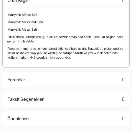
Ürün Bilgisi
Manyetik Alfabe Seti
Manyetik Matematik Seti
Manyetik Masal Seti
Okul öncesi süreçte çocuğun okula hazırlanmasında önemli katkılar sağlar. Zeka
gelişimini destekler.
Parçaların mıknatıslı olması süreci eğlenceli hale getirir. Buzdolabı, metal tepsi ve
metal nesnelere yapışabilme özelliğine sahiptir. Mutlaka yetişkin denetiminde
kullanılmalıdır. 4-6 çocuklar için uygundur.
Yorumlar
Taksit Seçenekleri
Bu ürüne ilk yorumu siz yapın!
Önerileriniz
Yorum Yaz