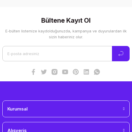
Bu ürünün fiyat bilgisi, resim, ürün açıklamalarında ve diğer
konularda yetersiz gördüğünüz noktaları öneri formunu
kullanarak tarafımıza iletebilirsiniz.
Görüş ve önerileriniz için teşekkür ederiz.
Bültene Kayıt Ol
E-bülten listemize kaydolduğunuzda, kampanya ve duyurulardan ilk
Ürün resmi kalitesiz, bozuk veya görüntülenemiyor.
sizin haberiniz olur.
Ürün açıklamasında eksik bilgiler bulunuyor.
Ürün bilgilerinde hatalar bulunuyor.
Ürün fiyatı diğer sitelerden daha pahalı.
Bu ürüne benzer farklı alternatifler olmalı.
Gönder
Kurumsal
Alışveriş