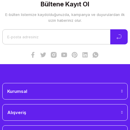
Görüş ve önerileriniz için teşekkür ederiz.
Bültene Kayıt Ol
E-bülten listemize kaydolduğunuzda, kampanya ve duyurulardan ilk
Ürün resmi kalitesiz, bozuk veya görüntülenemiyor.
sizin haberiniz olur.
Ürün açıklamasında eksik bilgiler bulunuyor.
Ürün bilgilerinde hatalar bulunuyor.
Ürün fiyatı diğer sitelerden daha pahalı.
Bu ürüne benzer farklı alternatifler olmalı.
Gönder
Kurumsal
Alışveriş