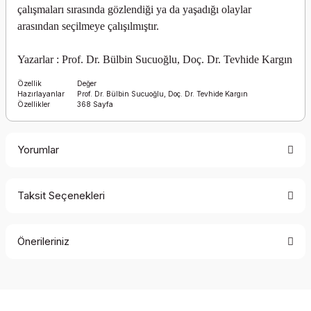
çalışmaları sırasında gözlendiği ya da yaşadığı olaylar
arasından seçilmeye çalışılmıştır.
Yazarlar : Prof. Dr. Bülbin Sucuoğlu, Doç. Dr. Tevhide Kargın
Özellik
Değer
Hazırlayanlar
Prof. Dr. Bülbin Sucuoğlu, Doç. Dr. Tevhide Kargın
Özellikler
368 Sayfa
Yorumlar
Taksit Seçenekleri
Bu ürüne ilk yorumu siz yapın!
Önerileriniz
Yorum Yaz
Bu ürünün fiyat bilgisi, resim, ürün açıklamalarında ve diğer
konularda yetersiz gördüğünüz noktaları öneri formunu
kullanarak tarafımıza iletebilirsiniz.