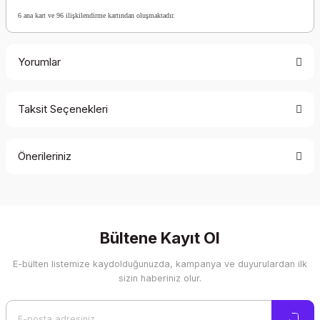
6 ana kart ve 96 ilişkilendirme kartından oluşmaktadır.
Yorumlar
Taksit Seçenekleri
Bu ürüne ilk yorumu siz yapın!
Önerileriniz
Yorum Yaz
Bu ürünün fiyat bilgisi, resim, ürün açıklamalarında ve diğer
konularda yetersiz gördüğünüz noktaları öneri formunu
kullanarak tarafımıza iletebilirsiniz.
Görüş ve önerileriniz için teşekkür ederiz.
Bültene Kayıt Ol
E-bülten listemize kaydolduğunuzda, kampanya ve duyurulardan ilk
Ürün resmi kalitesiz, bozuk veya görüntülenemiyor.
sizin haberiniz olur.
Ürün açıklamasında eksik bilgiler bulunuyor.
Ürün bilgilerinde hatalar bulunuyor.