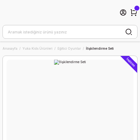
Anasayfa
Yuka Kids Ürünleri
Eğitici Oyunlar
İlişkilendirme Seti
İndirim