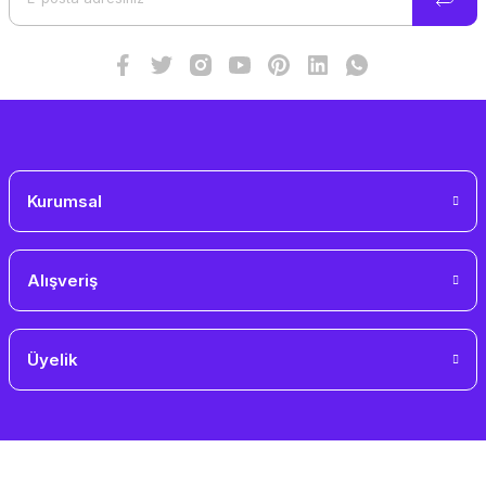
Ürün fiyatı diğer sitelerden daha pahalı.
Bu ürüne benzer farklı alternatifler olmalı.
Gönder
Kurumsal
Alışveriş
Üyelik