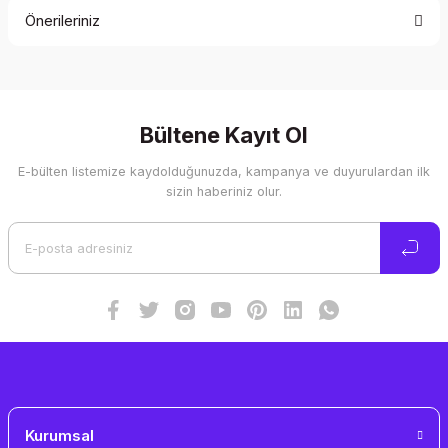
Önerileriniz
Yorum Yaz
Bu ürünün fiyat bilgisi, resim, ürün açıklamalarında ve diğer
konularda yetersiz gördüğünüz noktaları öneri formunu
kullanarak tarafımıza iletebilirsiniz.
Görüş ve önerileriniz için teşekkür ederiz.
Bültene Kayıt Ol
E-bülten listemize kaydolduğunuzda, kampanya ve duyurulardan ilk
Ürün resmi kalitesiz, bozuk veya görüntülenemiyor.
sizin haberiniz olur.
Ürün açıklamasında eksik bilgiler bulunuyor.
Ürün bilgilerinde hatalar bulunuyor.
Ürün fiyatı diğer sitelerden daha pahalı.
Bu ürüne benzer farklı alternatifler olmalı.
Gönder
Kurumsal