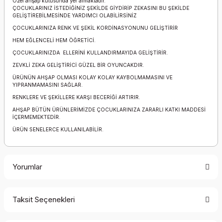
Özel ahşap kutusunda yer almaktadır.
ÇOCUKLARINIZ İSTEDİĞİNİZ ŞEKİLDE GİYDİRİP ZEKASINI BU ŞEKİLDE
GELİŞTİREBİLMESİNDE YARDIMCI OLABİLİRSİNİZ
ÇOCUKLARINIZA RENK VE ŞEKİL KORDİNASYONUNU GELİŞTİRİR
HEM EĞLENCELİ HEM ÖĞRETİCİ.
ÇOCUKLARINIZDA ELLERİNİ KULLANDIRMAYIDA GELİŞTİRİR.
ZEVKLİ ZEKA GELİŞTİRİCİ GÜZEL BİR OYUNCAKDIR.
ÜRÜNÜN AHŞAP OLMASI KOLAY KOLAY KAYBOLMAMASINI VE
YIPRANMAMASINI SAĞLAR.
RENKLERE VE ŞEKİLLERE KARŞI BECERİĞİ ARTIRIR.
AHŞAP BÜTÜN ÜRÜNLERİMİZDE ÇOCUKLARINIZA ZARARLI KATKI MADDESİ
İÇERMEMEKTEDİR.
ÜRÜN SENELERCE KULLANILABİLİR.
Yorumlar
Taksit Seçenekleri
Bu ürüne ilk yorumu siz yapın!