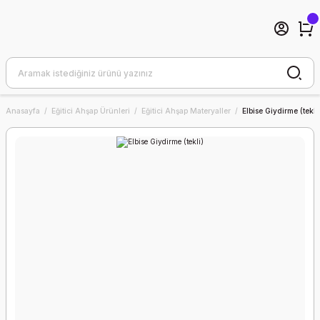
Anasayfa
Eğitici Ahşap Ürünleri
Eğitici Ahşap Materyaller
Elbise Giydirme (tekli