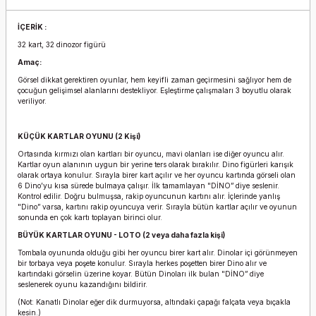
İÇERİK :
32 kart, 32 dinozor figürü
Amaç:
Görsel dikkat gerektiren oyunlar, hem keyifli zaman geçirmesini sağlıyor hem de
çocuğun gelişimsel alanlarını destekliyor. Eşleştirme çalışmaları 3 boyutlu olarak
veriliyor.
KÜÇÜK KARTLAR OYUNU (2 Kişi)
Ortasında kırmızı olan kartları bir oyuncu, mavi olanları ise diğer oyuncu alır.
Kartlar oyun alanının uygun bir yerine ters olarak bırakılır. Dino figürleri karışık
olarak ortaya konulur. Sırayla birer kart açılır ve her oyuncu kartında görseli olan
6 Dino’yu kısa sürede bulmaya çalışır. İlk tamamlayan "DİNO” diye seslenir.
Kontrol edilir. Doğru bulmuşsa, rakip oyuncunun kartını alır. İçlerinde yanlış
"Dino” varsa, kartını rakip oyuncuya verir. Sırayla bütün kartlar açılır ve oyunun
sonunda en çok kartı toplayan birinci olur.
BÜYÜK KARTLAR OYUNU - LOTO (2 veya daha fazla kişi)
Tombala oyununda olduğu gibi her oyuncu birer kart alır. Dinolar içi görünmeyen
bir torbaya veya poşete konulur. Sırayla herkes poşetten birer Dino alır ve
kartındaki görselin üzerine koyar. Bütün Dinoları ilk bulan "DİNO” diye
seslenerek oyunu kazandığını bildirir.
(Not: Kanatlı Dinolar eğer dik durmuyorsa, altındaki çapağı falçata veya bıçakla
kesin.)