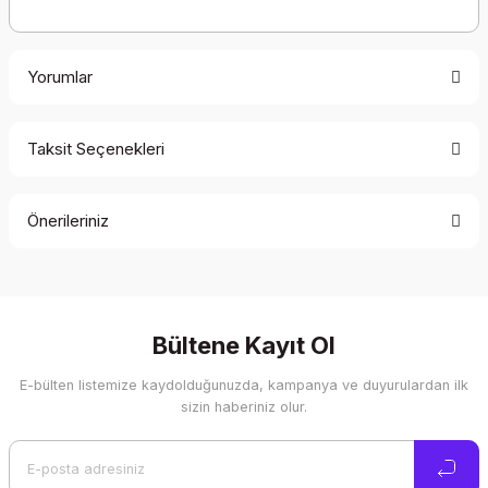
Yorumlar
Taksit Seçenekleri
Bu ürüne ilk yorumu siz yapın!
Önerileriniz
Yorum Yaz
Bu ürünün fiyat bilgisi, resim, ürün açıklamalarında ve diğer
konularda yetersiz gördüğünüz noktaları öneri formunu
kullanarak tarafımıza iletebilirsiniz.
Görüş ve önerileriniz için teşekkür ederiz.
Bültene Kayıt Ol
E-bülten listemize kaydolduğunuzda, kampanya ve duyurulardan ilk
Ürün resmi kalitesiz, bozuk veya görüntülenemiyor.
sizin haberiniz olur.
Ürün açıklamasında eksik bilgiler bulunuyor.
Ürün bilgilerinde hatalar bulunuyor.
Ürün fiyatı diğer sitelerden daha pahalı.