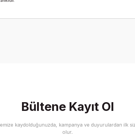
nıklıdır.
onularda yetersiz gördüğünüz noktaları öneri formunu kullanarak tarafımız
Bu ürüne ilk yorumu siz yapın!
Yorum Yaz
Bültene Kayıt Ol
stemize kaydolduğunuzda, kampanya ve duyurulardan ilk siz
Gönder
olur.