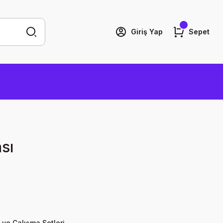
Giriş Yap
Sepet
sı
 ve Çalışma Setleri