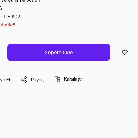
6
 TL + KDV
tlerle!!
Sepete Ekle
Karşılaştır
ye Et
Paylaş