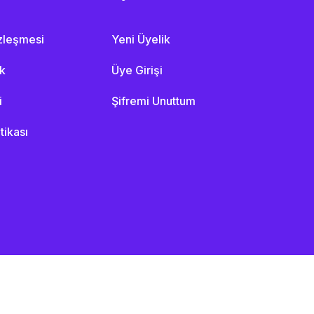
özleşmesi
Yeni Üyelik
ik
Üye Girişi
i
Şifremi Unuttum
itikası