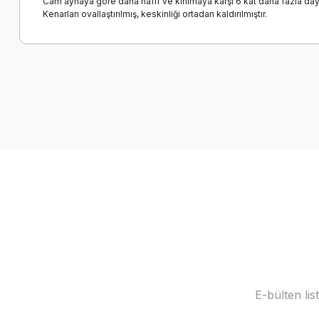
Cam aynaya göre daha hafif ve kırılmaya karşı 6 kat daha fazla daya
Kenarları ovallaştırılmış, keskinliği ortadan kaldırılmıştır.
Bu ürünün fiyat bilgisi, resim, ürün açıklamalarında ve diğer k
Görüş ve önerileriniz için teşekkür ederiz.
Ürün resmi kalitesiz, bozuk veya görüntülenemiyor.
Ürün açıklamasında eksik bilgiler bulunuyor.
Ürün bilgilerinde hatalar bulunuyor.
Ürün fiyatı diğer sitelerden daha pahalı.
Bu ürüne benzer farklı alternatifler olmalı.
E-bülten li