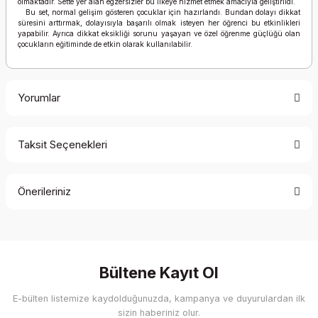
olmaktadır. Sette yer alan egzersizler bu ilkeye hizmet etmek amacıyla geliştirildi.
Bu set, normal gelişim gösteren çocuklar için hazırlandı. Bundan dolayı dikkat
süresini arttırmak, dolayısıyla başarılı olmak isteyen her öğrenci bu etkinlikleri
yapabilir. Ayrıca dikkat eksikliği sorunu yaşayan ve özel öğrenme güçlüğü olan
çocukların eğitiminde de etkin olarak kullanılabilir.
Yorumlar
Taksit Seçenekleri
Bu ürüne ilk yorumu siz yapın!
Önerileriniz
Yorum Yaz
Bu ürünün fiyat bilgisi, resim, ürün açıklamalarında ve diğer
konularda yetersiz gördüğünüz noktaları öneri formunu
kullanarak tarafımıza iletebilirsiniz.
Görüş ve önerileriniz için teşekkür ederiz.
Bültene Kayıt Ol
E-bülten listemize kaydolduğunuzda, kampanya ve duyurulardan ilk
Ürün resmi kalitesiz, bozuk veya görüntülenemiyor.
sizin haberiniz olur.