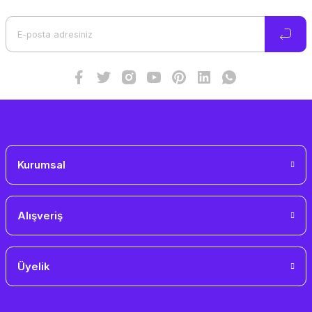
Ürün açıklamasında eksik bilgiler bulunuyor.
Ürün bilgilerinde hatalar bulunuyor.
Ürün fiyatı diğer sitelerden daha pahalı.
Bu ürüne benzer farklı alternatifler olmalı.
Gönder
Kurumsal
Alışveriş
Üyelik