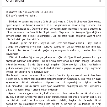
Ürün Bilgisi
Dikkat ve Zihin Güçlendirici Deluxe Seri..
128 sayfa renkli ve resimli.
Dikkat ile başarı arasında güçlü bir bağ vardır. Dikkatli olmayan öğrenemez,
öğrenmeyen ise başarılı olamaz. Okul yaşamındaki başarısızlığın önemli bir
nedeni dikkatsizliktir. Öğrenilen bilgi ve yaşantıların bellekteki kalıcılık düzeyi ile
dikkat arasında da önemli bir ilişki vardır. Yaşamımızda kolayca öğrendiğimiz
şeylere daha çok dikkat kesilmişizdir. Az dikkatle takip ettiğimiz yaşantıların
zihnimizdeki yeri hep siliktir.
Dikkat, ilginin bir konu veya durum üzerinde toplanmasıdır. Birey, bütün
duygu ve düşünceleriyle ilgili konuya odaklanır. Dikkat eksikliği kavramı ise,
dikkatini bir konu üzerinde yoğunlaştıramayan bireyler için kullanılan bir
kavramdır.
Dikkat olmadan öğrenme gerçekleşemez. Çünkü öğrenilmesi gereken konuya
öncelikle odaklanmak gerekir. Odaklanma olmayınca bilgilerin belleğe ulaşması
mümkün olmaz. Bu da öğrenmeyi engeller. Öğrenme için dikkat kalitesinin
yüksek olması gerekir. Eğer çocuk dikkat sorunu yaşıyorsa yaşam boyu öğrenme
ile ilgili sorunlarla karşı karşıya kalır.
Her bireyin zaman zaman dikkat süresi düşebilir. Ayrıca çok dikkatli olan bazı
kişiler bir süre sonra çok dikkatsiz olabilmektedirler. Örneğin sürekli yapılan bazı
eylemlerin dikkat süresinin düşmesinde rol oynadığına ilişkin veriler
bulunmaktadır; uzun süreli televizyon seyretmek, bilgisayar oyunları oynamak
dikkat kalitesini bozan önemli etkenlerdendir.
Ayrıca zihni meşgul eden birçok düşünce ve ruhsal sıkıntılar da dikkat süresini
olumsuz etkiler. Ancak var olan dikkat süresi, eğitsel çalışmalarla arttırılabilir. Bu
da dikkatin aktif tutulmasıyla mümkün olabilir, başka bir ifadeyle dikkat
gerektiren çalışmalar/işler yapıldıkça dikkat süresinde ve kalitesinde de artış