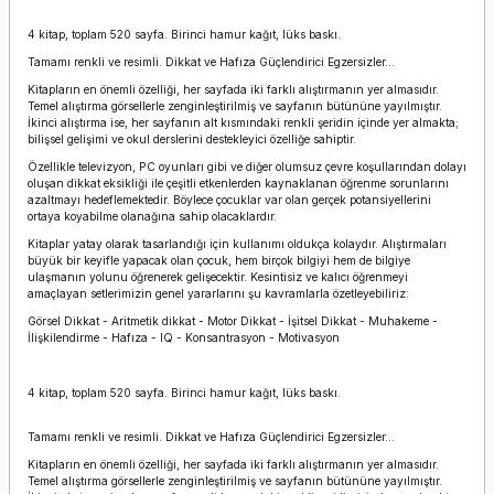
4 kitap, toplam 520 sayfa.
Birinci hamur kağıt, lüks baskı.
Tamamı renkli ve resimli. Dikkat ve Hafıza
Güçlendirici Egzersizler...
Kitapların en önemli özelliği, her sayfada iki farklı alıştırmanın yer almasıdır.
Temel alıştırma görsellerle zenginleştirilmiş ve sayfanın bütününe yayılmıştır.
İkinci alıştırma ise, her sayfanın alt kısmındaki renkli şeridin içinde yer almakta;
bilişsel gelişimi ve okul derslerini destekleyici özelliğe sahiptir.
Özellikle televizyon, PC oyunları gibi ve diğer olumsuz çevre koşullarından dolayı
oluşan dikkat eksikliği ile çeşitli etkenlerden kaynaklanan öğrenme sorunlarını
azaltmayı hedeflemektedir. Böylece çocuklar var olan gerçek potansiyellerini
ortaya koyabilme olanağına sahip olacaklardır.
Kitaplar yatay olarak tasarlandığı için kullanımı oldukça kolaydır. Alıştırmaları
büyük bir keyifle yapacak olan çocuk, hem birçok bilgiyi hem de bilgiye
ulaşmanın yolunu öğrenerek gelişecektir. Kesintisiz ve kalıcı öğrenmeyi
amaçlayan setlerimizin genel yararlarını şu kavramlarla özetleyebiliriz:
Görsel Dikkat - Aritmetik dikkat - Motor Dikkat - İşitsel Dikkat - Muhakeme -
İlişkilendirme - Hafıza - IQ - Konsantrasyon - Motivasyon
4 kitap, toplam 520 sayfa. Birinci hamur kağıt, lüks baskı.
Tamamı renkli ve resimli. Dikkat ve Hafıza
Güçlendirici Egzersizler...
Kitapların en önemli özelliği, her sayfada iki farklı alıştırmanın yer almasıdır.
Temel alıştırma görsellerle zenginleştirilmiş ve sayfanın bütününe yayılmıştır.