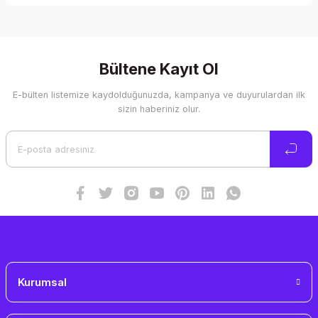
Bu ürünün fiyat bilgisi, resim, ürün açıklamalarında ve diğer
konularda yetersiz gördüğünüz noktaları öneri formunu
kullanarak tarafımıza iletebilirsiniz.
Görüş ve önerileriniz için teşekkür ederiz.
Bültene Kayıt Ol
E-bülten listemize kaydolduğunuzda, kampanya ve duyurulardan ilk
Ürün resmi kalitesiz, bozuk veya görüntülenemiyor.
sizin haberiniz olur.
Ürün açıklamasında eksik bilgiler bulunuyor.
Ürün bilgilerinde hatalar bulunuyor.
Ürün fiyatı diğer sitelerden daha pahalı.
Bu ürüne benzer farklı alternatifler olmalı.
Gönder
Kurumsal