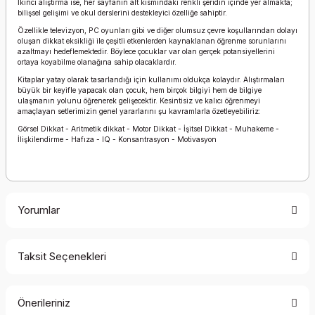
İkinci alıştırma ise, her sayfanın alt kısmındaki renkli şeridin içinde yer almakta;
bilişsel gelişimi ve okul derslerini destekleyici özelliğe sahiptir.
Özellikle televizyon, PC oyunları gibi ve diğer olumsuz çevre koşullarından dolayı
oluşan dikkat eksikliği ile çeşitli etkenlerden kaynaklanan öğrenme sorunlarını
azaltmayı hedeflemektedir. Böylece çocuklar var olan gerçek potansiyellerini
ortaya koyabilme olanağına sahip olacaklardır.
Kitaplar yatay olarak tasarlandığı için kullanımı oldukça kolaydır. Alıştırmaları
büyük bir keyifle yapacak olan çocuk, hem birçok bilgiyi hem de bilgiye
ulaşmanın yolunu öğrenerek gelişecektir. Kesintisiz ve kalıcı öğrenmeyi
amaçlayan setlerimizin genel yararlarını şu kavramlarla özetleyebiliriz:
Görsel Dikkat - Aritmetik dikkat - Motor Dikkat - İşitsel Dikkat - Muhakeme -
İlişkilendirme - Hafıza - IQ - Konsantrasyon - Motivasyon
Yorumlar
Taksit Seçenekleri
Bu ürüne ilk yorumu siz yapın!
Önerileriniz
Yorum Yaz