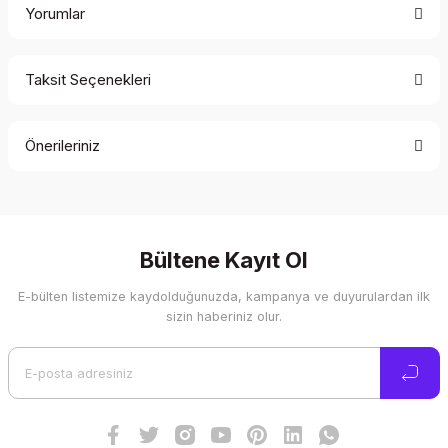
Yorumlar
Taksit Seçenekleri
Bu ürüne ilk yorumu siz yapın!
Önerileriniz
Yorum Yaz
Bu ürünün fiyat bilgisi, resim, ürün açıklamalarında ve diğer
konularda yetersiz gördüğünüz noktaları öneri formunu
kullanarak tarafımıza iletebilirsiniz.
Görüş ve önerileriniz için teşekkür ederiz.
Bültene Kayıt Ol
E-bülten listemize kaydolduğunuzda, kampanya ve duyurulardan ilk
Ürün resmi kalitesiz, bozuk veya görüntülenemiyor.
sizin haberiniz olur.
Ürün açıklamasında eksik bilgiler bulunuyor.
Ürün bilgilerinde hatalar bulunuyor.
Ürün fiyatı diğer sitelerden daha pahalı.
Bu ürüne benzer farklı alternatifler olmalı.