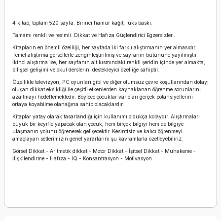
4 kitap, toplam 520 sayfa.
Birinci hamur kağıt, lüks baskı.
Tamamı renkli ve resimli. Dikkat ve Hafıza
Güçlendirici Egzersizler...
Kitapların en önemli özelliği, her sayfada iki farklı alıştırmanın yer almasıdır.
Temel alıştırma görsellerle zenginleştirilmiş ve sayfanın bütününe yayılmıştır.
İkinci alıştırma ise, her sayfanın alt kısmındaki renkli şeridin içinde yer almakta;
bilişsel gelişimi ve okul derslerini destekleyici özelliğe sahiptir.
Özellikle televizyon, PC oyunları gibi ve diğer olumsuz çevre koşullarından dolayı
oluşan dikkat eksikliği ile çeşitli etkenlerden kaynaklanan öğrenme sorunlarını
azaltmayı hedeflemektedir. Böylece çocuklar var olan gerçek potansiyellerini
ortaya koyabilme olanağına sahip olacaklardır.
Kitaplar yatay olarak tasarlandığı için kullanımı oldukça kolaydır. Alıştırmaları
büyük bir keyifle yapacak olan çocuk, hem birçok bilgiyi hem de bilgiye
ulaşmanın yolunu öğrenerek gelişecektir. Kesintisiz ve kalıcı öğrenmeyi
amaçlayan setlerimizin genel yararlarını şu kavramlarla özetleyebiliriz:
Görsel Dikkat - Aritmetik dikkat - Motor Dikkat - İşitsel Dikkat - Muhakeme -
İlişkilendirme - Hafıza - IQ - Konsantrasyon - Motivasyon