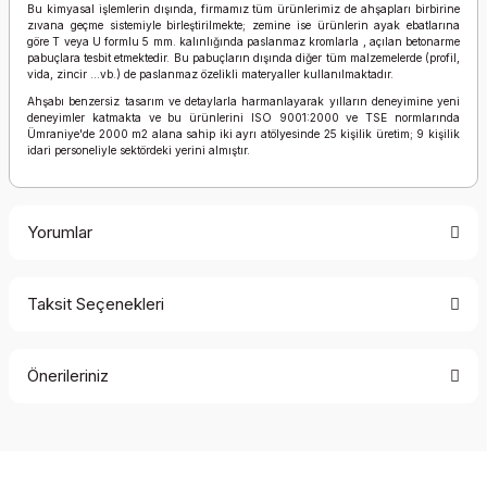
Bu kimyasal işlemlerin dışında, firmamız tüm ürünlerimiz de ahşapları birbirine
zıvana geçme sistemiyle birleştirilmekte; zemine ise ürünlerin ayak ebatlarına
göre T veya U formlu 5 mm. kalınlığında paslanmaz kromlarla , açılan betonarme
pabuçlara tesbit etmektedir. Bu pabuçların dışında diğer tüm malzemelerde (profil,
vida, zincir …vb.) de paslanmaz özelikli materyaller kullanılmaktadır.
Ahşabı benzersiz tasarım ve detaylarla harmanlayarak yılların deneyimine yeni
deneyimler katmakta ve bu ürünlerini ISO 9001:2000 ve TSE normlarında
Ümraniye'de 2000 m2 alana sahip iki ayrı atölyesinde 25 kişilik üretim; 9 kişilik
idari personeliyle sektördeki yerini almıştır.
Yorumlar
Taksit Seçenekleri
Bu ürüne ilk yorumu siz yapın!
Önerileriniz
Yorum Yaz
Bu ürünün fiyat bilgisi, resim, ürün açıklamalarında ve diğer
konularda yetersiz gördüğünüz noktaları öneri formunu
kullanarak tarafımıza iletebilirsiniz.