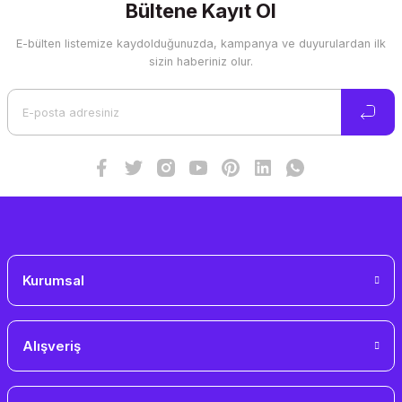
Görüş ve önerileriniz için teşekkür ederiz.
Bültene Kayıt Ol
E-bülten listemize kaydolduğunuzda, kampanya ve duyurulardan ilk
Ürün resmi kalitesiz, bozuk veya görüntülenemiyor.
sizin haberiniz olur.
Ürün açıklamasında eksik bilgiler bulunuyor.
Ürün bilgilerinde hatalar bulunuyor.
Ürün fiyatı diğer sitelerden daha pahalı.
Bu ürüne benzer farklı alternatifler olmalı.
Gönder
Kurumsal
Alışveriş