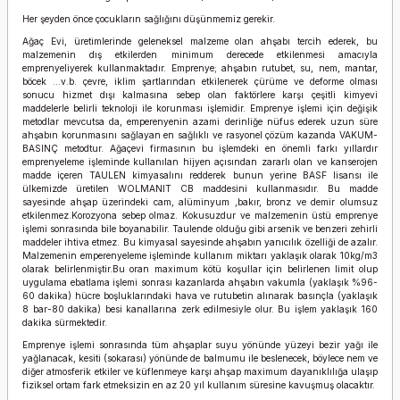
Her şeyden önce çocukların sağlığını düşünmemiz gerekir.
Ağaç Evi, üretimlerinde geleneksel malzeme olan ahşabı tercih ederek, bu
malzemenin dış etkilerden minimum derecede etkilenmesi amacıyla
emprenyeliyerek kullanmaktadır. Emprenye; ahşabın rutubet, su, nem, mantar,
böcek …v.b. çevre, iklim şartlarından etkilenerek çürüme ve deforme olması
sonucu hizmet dışı kalmasına sebep olan faktörlere karşı çeşitli kimyevi
maddelerle belirli teknoloji ile korunması işlemidir. Emprenye işlemi için değişik
metodlar mevcutsa da, emperenyenin azami derinliğe nüfus ederek uzun süre
ahşabın korunmasını sağlayan en sağlıklı ve rasyonel çözüm kazanda VAKUM-
BASINÇ metodtur. Ağaçevi firmasının bu işlemdeki en önemli farkı yıllardır
emprenyeleme işleminde kullanılan hijyen açısından zararlı olan ve kanserojen
madde içeren TAULEN kimyasalını redderek bunun yerine BASF lisansı ile
ülkemizde üretilen WOLMANIT CB maddesini kullanmasıdır. Bu madde
sayesinde ahşap üzerindeki cam, alüminyum ,bakır, bronz ve demir olumsuz
etkilenmez.Korozyona sebep olmaz. Kokusuzdur ve malzemenin üstü emprenye
işlemi sonrasında bile boyanabilir. Taulende olduğu gibi arsenik ve benzeri zehirli
maddeler ihtiva etmez. Bu kimyasal sayesinde ahşabın yanıcılık özelliği de azalır.
Malzemenin emperenyeleme işleminde kullanım miktarı yaklaşık olarak 10kg/m3
olarak belirlenmiştir.Bu oran maximum kötü koşullar için belirlenen limit olup
uygulama ebatlama işlemi sonrası kazanlarda ahşabın vakumla (yaklaşık %96-
60 dakika) hücre boşluklarındaki hava ve rutubetin alınarak basınçla (yaklaşık
8 bar-80 dakika) besi kanallarına zerk edilmesiyle olur. Bu işlem yaklaşık 160
dakika sürmektedir.
Emprenye işlemi sonrasında tüm ahşaplar suyu yönünde yüzeyi bezir yağı ile
yağlanacak, kesiti (sokarası) yönünde de balmumu ile beslenecek, böylece nem ve
diğer atmosferik etkiler ve küflenmeye karşı ahşap maximum dayanıklılığa ulaşıp
fiziksel ortam fark etmeksizin en az 20 yıl kullanım süresine kavuşmuş olacaktır.