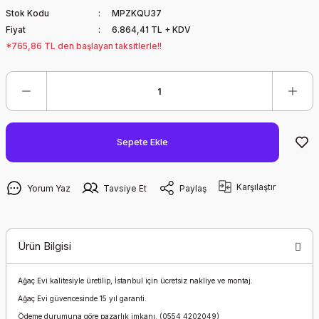
Stok Kodu
MPZKQU37
Fiyat
6.864,41 TL + KDV
*765,86 TL den başlayan taksitlerle!!
Sepete Ekle
Karşılaştır
Yorum Yaz
Tavsiye Et
Paylaş
Ürün Bilgisi
Ağaç Evi kalitesiyle üretilip, İstanbul için ücretsiz nakliye ve montaj.
Ağaç Evi güvencesinde 15 yıl garanti.
Ödeme durumuna göre pazarlık imkanı. (0554 4202049)