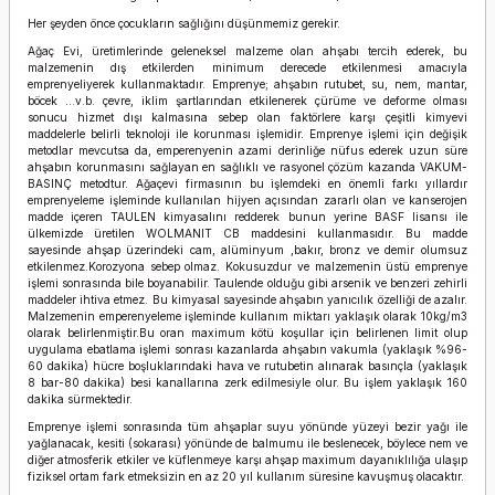
Her şeyden önce çocukların sağlığını düşünmemiz gerekir.
Ağaç Evi, üretimlerinde geleneksel malzeme olan ahşabı tercih ederek, bu
malzemenin dış etkilerden minimum derecede etkilenmesi amacıyla
emprenyeliyerek kullanmaktadır. Emprenye; ahşabın rutubet, su, nem, mantar,
böcek …v.b. çevre, iklim şartlarından etkilenerek çürüme ve deforme olması
sonucu hizmet dışı kalmasına sebep olan faktörlere karşı çeşitli kimyevi
maddelerle belirli teknoloji ile korunması işlemidir. Emprenye işlemi için değişik
metodlar mevcutsa da, emperenyenin azami derinliğe nüfus ederek uzun süre
ahşabın korunmasını sağlayan en sağlıklı ve rasyonel çözüm kazanda VAKUM-
BASINÇ metodtur. Ağaçevi firmasının bu işlemdeki en önemli farkı yıllardır
emprenyeleme işleminde kullanılan hijyen açısından zararlı olan ve kanserojen
madde içeren TAULEN kimyasalını redderek bunun yerine BASF lisansı ile
ülkemizde üretilen WOLMANIT CB maddesini kullanmasıdır. Bu madde
sayesinde ahşap üzerindeki cam, alüminyum ,bakır, bronz ve demir olumsuz
etkilenmez.Korozyona sebep olmaz. Kokusuzdur ve malzemenin üstü emprenye
işlemi sonrasında bile boyanabilir. Taulende olduğu gibi arsenik ve benzeri zehirli
maddeler ihtiva etmez. Bu kimyasal sayesinde ahşabın yanıcılık özelliği de azalır.
Malzemenin emperenyeleme işleminde kullanım miktarı yaklaşık olarak 10kg/m3
olarak belirlenmiştir.Bu oran maximum kötü koşullar için belirlenen limit olup
uygulama ebatlama işlemi sonrası kazanlarda ahşabın vakumla (yaklaşık %96-
60 dakika) hücre boşluklarındaki hava ve rutubetin alınarak basınçla (yaklaşık
8 bar-80 dakika) besi kanallarına zerk edilmesiyle olur. Bu işlem yaklaşık 160
dakika sürmektedir.
Emprenye işlemi sonrasında tüm ahşaplar suyu yönünde yüzeyi bezir yağı ile
yağlanacak, kesiti (sokarası) yönünde de balmumu ile beslenecek, böylece nem ve
diğer atmosferik etkiler ve küflenmeye karşı ahşap maximum dayanıklılığa ulaşıp
fiziksel ortam fark etmeksizin en az 20 yıl kullanım süresine kavuşmuş olacaktır.