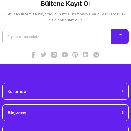
Görüş ve önerileriniz için teşekkür ederiz.
Bültene Kayıt Ol
E-bülten listemize kaydolduğunuzda, kampanya ve duyurulardan ilk
Ürün resmi kalitesiz, bozuk veya görüntülenemiyor.
sizin haberiniz olur.
Ürün açıklamasında eksik bilgiler bulunuyor.
Ürün bilgilerinde hatalar bulunuyor.
Ürün fiyatı diğer sitelerden daha pahalı.
Bu ürüne benzer farklı alternatifler olmalı.
Gönder
Kurumsal
Alışveriş