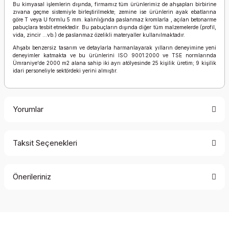
Bu kimyasal işlemlerin dışında, firmamız tüm ürünlerimiz de ahşapları birbirine
zıvana geçme sistemiyle birleştirilmekte; zemine ise ürünlerin ayak ebatlarına
göre T veya U formlu 5 mm. kalınlığında paslanmaz kromlarla , açılan betonarme
pabuçlara tesbit etmektedir. Bu pabuçların dışında diğer tüm malzemelerde (profil,
vida, zincir …vb.) de paslanmaz özelikli materyaller kullanılmaktadır.
Ahşabı benzersiz tasarım ve detaylarla harmanlayarak yılların deneyimine yeni
deneyimler katmakta ve bu ürünlerini ISO 9001:2000 ve TSE normlarında
Ümraniye'de 2000 m2 alana sahip iki ayrı atölyesinde 25 kişilik üretim; 9 kişilik
idari personeliyle sektördeki yerini almıştır.
Yorumlar
Taksit Seçenekleri
Bu ürüne ilk yorumu siz yapın!
Önerileriniz
Yorum Yaz
Bu ürünün fiyat bilgisi, resim, ürün açıklamalarında ve diğer
konularda yetersiz gördüğünüz noktaları öneri formunu
kullanarak tarafımıza iletebilirsiniz.