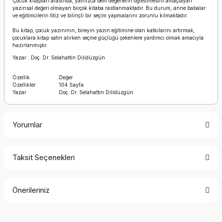
Çocuk kitapları arasında, yalnızca belli değerlerin öğretilmesini amaçlayan
yazınsal değeri olmayan birçok kitaba rastlanmaktadır. Bu durum, anne babalar
ve eğitimcilerin titiz ve bilinçli bir seçim yapmalarını zorunlu kılmaktadır.
Bu kitap, çocuk yazınının, bireyin yazın eğitimine olan katkılarını artırmak,
çocuklara kitap satın alırken seçme güçlüğü çekenlere yardımcı olmak amacıyla
hazırlanmıştır.
Yazar : Doç. Dr. Selahattin Dilidüzgün
Özellik
Değer
Özellikler
104 Sayfa
Yazar
Doç. Dr. Selahattin Dilidüzgün
Yorumlar
Taksit Seçenekleri
Bu ürüne ilk yorumu siz yapın!
Önerileriniz
Yorum Yaz
Bu ürünün fiyat bilgisi, resim, ürün açıklamalarında ve diğer