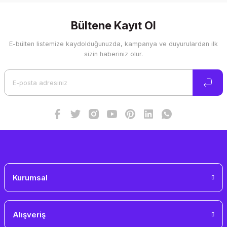
konularda yetersiz gördüğünüz noktaları öneri formunu
kullanarak tarafımıza iletebilirsiniz.
Görüş ve önerileriniz için teşekkür ederiz.
Bültene Kayıt Ol
E-bülten listemize kaydolduğunuzda, kampanya ve duyurulardan ilk
Ürün resmi kalitesiz, bozuk veya görüntülenemiyor.
sizin haberiniz olur.
Ürün açıklamasında eksik bilgiler bulunuyor.
Ürün bilgilerinde hatalar bulunuyor.
Ürün fiyatı diğer sitelerden daha pahalı.
Bu ürüne benzer farklı alternatifler olmalı.
Gönder
Kurumsal
Alışveriş