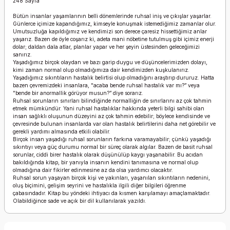
248 Sayfa
Bütün insanlar yaşamlarının belli dönemlerinde ruhsal iniş ve çıkışlar yaşarlar.
Günlerce içimize kapandığımız, kimseyle konuşmak istemediğimiz zamanlar olur.
Umutsuzluğa kapıldığımız ve kendimizi son derece çaresiz hissettiğimiz anlar
yaşarız. Bazen de öyle coşarız ki, adeta mani nöbetine tutulmuş gibi içimiz enerji
dolar; daldan dala atlar, planlar yapar ve her şeyin üstesinden geleceğimizi
sanırız.
Yaşadığımız birçok olaydan ve bazı garip duygu ve düşüncelerimizden dolayı,
kimi zaman normal olup olmadığımıza dair kendimizden kuşkulanırız.
Yaşadığımız sıkıntıların hastalık belirtisi olup olmadığını araştırıp dururuz. Hatta
bazen çevremizdeki insanlara, "acaba bende ruhsal hastalık var mı?” veya
"bende bir anormallik görüyor musun?” diye sorarız.
Ruhsal sorunların sınırları bilindiğinde normalliğin de sınırlarını az çok tahmin
etmek mümkündür. Yani ruhsal hastalıklar hakkında yeterli bilgi sahibi olan
insan sağlıklı oluşunun düzeyini az çok tahmin edebilir; böylece kendisinde ve
çevresinde bulunan insanlarda var olan hastalık belirtilerini daha net görebilir ve
gerekli yardımı almasında etkili olabilir.
Birçok insan yaşadığı ruhsal sorunların farkına varamayabilir; çünkü yaşadığı
sıkıntıyı veya güç durumu normal bir süreç olarak algılar. Bazen de basit ruhsal
sorunlar, ciddi birer hastalık olarak düşünülüp kaygı yaşanabilir. Bu acıdan
bakıldığında kitap, bir yanıyla insanın kendini tanımasına ve normal olup
olmadığına dair fikirler edinmesine az da olsa yardımcı olacaktır.
Ruhsal sorun yaşayan birçok kişi ve yakınları, yaşanılan sıkıntıların nedenini,
oluş biçimini, gelişim seyrini ve hastalıkla ilgili diğer bilgileri öğrenme
çabasındadır. Kitap bu yöndeki ihtiyacı da kısmen karşılamayı amaçlamaktadır.
Olabildiğince sade ve açık bir dil kullanılarak yazıldı.