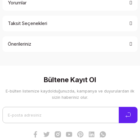
Yorumlar
Taksit Seçenekleri
Bu ürüne ilk yorumu siz yapın!
Önerileriniz
Yorum Yaz
Bu ürünün fiyat bilgisi, resim, ürün açıklamalarında ve diğer
konularda yetersiz gördüğünüz noktaları öneri formunu
kullanarak tarafımıza iletebilirsiniz.
Görüş ve önerileriniz için teşekkür ederiz.
Bültene Kayıt Ol
E-bülten listemize kaydolduğunuzda, kampanya ve duyurulardan ilk
Ürün resmi kalitesiz, bozuk veya görüntülenemiyor.
sizin haberiniz olur.
Ürün açıklamasında eksik bilgiler bulunuyor.
Ürün bilgilerinde hatalar bulunuyor.
Ürün fiyatı diğer sitelerden daha pahalı.
Bu ürüne benzer farklı alternatifler olmalı.