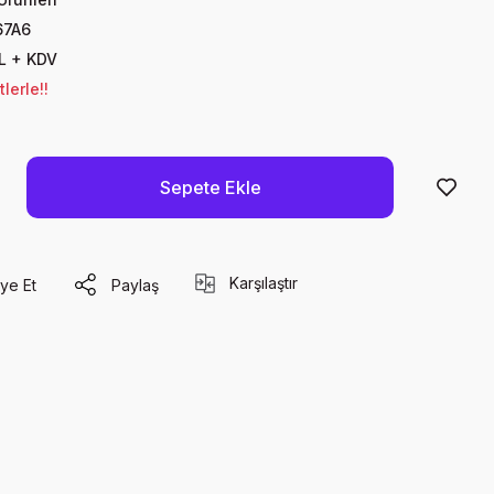
67A6
L + KDV
lerle!!
Sepete Ekle
Karşılaştır
ye Et
Paylaş