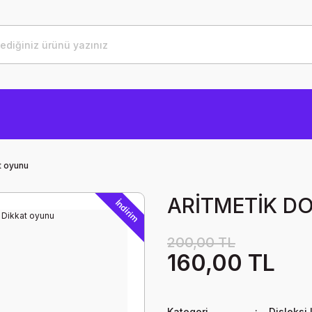
t oyunu
ARİTMETİK DOM
İndirim
200,00 TL
160,00 TL
Kategori
Disleksi 