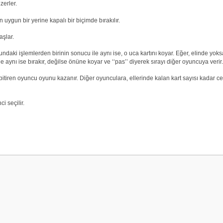
zerler.
n uygun bir yerine kapalı bir biçimde bırakılır.
aşlar.
cundaki işlemlerden birinin sonucu ile aynı ise, o uca kartını koyar. Eğer, elinde yok
 aynı ise bırakır, değilse önüne koyar ve ‘‘pas’’ diyerek sırayı diğer oyuncuya verir.
k bitiren oyuncu oyunu kazanır. Diğer oyunculara, ellerinde kalan kart sayısı kadar ceza
i seçilir.
onularda yetersiz gördüğünüz noktaları öneri formunu kullanarak tarafımız
Bu ürüne ilk yorumu siz yapın!