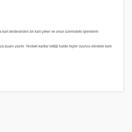
sa kart destesinden bir kart çeker ve onun üzerindeki işlemlerin
 puanı yazılır. Yerdeki kartlar bittiği halde hiçbir oyuncu elindeki kartı
a iletebilirsiniz.