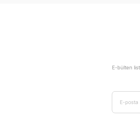
Ürün açıklamasında eksik bilgiler bulunuyor.
Ürün bilgilerinde hatalar bulunuyor.
Ürün fiyatı diğer sitelerden daha pahalı.
Bu ürüne benzer farklı alternatifler olmalı.
E-bülten li