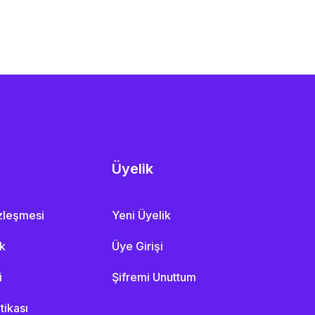
Üyelik
özleşmesi
Yeni Üyelik
ik
Üye Girişi
i
Şifremi Unuttum
itikası