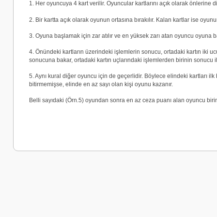
1. Her oyuncuya 4 kart verilir. Oyuncular kartlarını açık olarak önlerine di
2. Bir kartta açık olarak oyunun ortasına bırakılır. Kalan kartlar ise oyunu
3. Oyuna başlamak için zar atılır ve en yüksek zarı atan oyuncu oyuna b
4. Önündeki kartların üzerindeki işlemlerin sonucu, ortadaki kartın iki u
sonucuna bakar, ortadaki kartın uçlarındaki işlemlerden birinin sonucu ile
5. Aynı kural diğer oyuncu için de geçerlidir. Böylece elindeki kartları il
bitirmemişse, elinde en az sayı olan kişi oyunu kazanır.
Belli sayıdaki (Örn.5) oyundan sonra en az ceza puanı alan oyuncu birinc
Bu ürünün fiyat bilgisi, resim, ürün açıklamalarında ve diğer k
Görüş ve önerileriniz için teşekkür ederiz.
Ürün resmi kalitesiz, bozuk veya görüntülenemiyor.