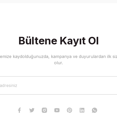
Yorum Yaz
Bültene Kayıt Ol
stemize kaydolduğunuzda, kampanya ve duyurulardan ilk siz
Gönder
olur.