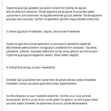
Öğrenme güçlüğü gösteren çocukların önemli bir özelliği de algısal
bozukluklarının olmasıdır. Görsel algılama ya da görsel duyulardan gelen
uyaranların yorumlanması ve örgütlenmesinde güçlük çekerler. Görsel algılama
güçlüğü olan çocuklar, harfleri ve geometrik şekilleri kopya etmede zorlanırlar.
3-Genel Eşgüdüm Problemleri, Algısal, Devinimsel Problemler
Yaşlarına göre devinimsel becerilerin kullanmasını gerektiren bedensel
etkinliklerde yetersizliklerin ve eşgüdüm problemlerinin olmasıdır. Top atma,
yakalama, zıplama, koşmada yetersizlik ya da yavaş gelişim söz konusudur.
Öğrenme güçlüğüyle bağlantılı olabilir, fakat nedeni değildir.
4-Dikkat Bozukluğu ve Aşırı Hareketlilik
Dikkatle ilgili güçlüklere hem işitsel hem de görsel alanda rastlanılmaktadır.
Dikkatleri normal çocuklara göre daha kolay dağılmaktadır.
Sınıfta dikkatsiz ve aşırı hareketli olabilirler. Sınıfta uzun süre yerinde
oturamazlar. Birinci ya da ikinci sınıfa giden bir öğrenci üç dört yaşlarındaki
çocuklar kadar hareketli ise öğrenmesi olumsuz yönde etkilenecektir.