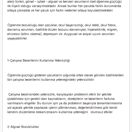
alerji türleri, görsel – işitsel – algısal ve benzeri sorunların özel öğrenme güçlüğü
ile ilişkili olduğu varsayılmaktadır. Ancak bunlar her çocukta farklı durumlarda
ortaya çıkmakta ve her çocuk için farklı nedenler ortaya koyulabilmektedir.
Öğrenme bozukluğu olan çocuklar, okul başarısızlığı, okul reddi, okul fobisi,
davranış sorunları; özellikle düzen bozucu davranışlar, hiperaktivite, migren,
enüresiz (altını ıslatma), depresyon vb. duygusal ve sosyal uyum sorunları
yaşayabilirler.
1-Çalışma Becerilerini Kullanma Yetersizliği
Öğrenme güçlüğü gösteren çocukların çoğunda ortak olarak görülen özelliklerden
biri çalışma becerilerini kullanma yeteneğindeki yetersizliktir.
Çalışma becerisindeki yetersizlik, karşılaşılan problemin etkili bir şekilde
çözebilmesi için gerekli olan kaynakların, stratejilerin ve becerilerin farkına
varılmasını engeller. Bu durum işin ya da problemin başarıyla tamamlanmasına
yol açacak şekilde yapılacak işlerin plânlanması, değerlendirilmesi gibi kendi
kendini düzenleme mekanizmasını kullanma yeteneğini
olumsuz etkiler.
2-Algısal Bozukluklar