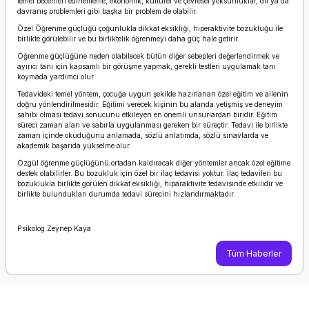
temel becerileri edinememe, ekonomik, kültürel ve çevresel yoksunluklar, dil ya da
davranış problemleri gibi başka bir problem de olabilir.
Özel Öğrenme güçlüğü çoğunlukla dikkat eksikliği, hiperaktivite bozukluğu ile
birlikte görülebilir ve bu birliktelik öğrenmeyi daha güç hale getirir.
Öğrenme güçlüğüne neden olabilecek bütün diğer sebepleri değerlendirmek ve
ayırıcı tanı için kapsamlı bir görüşme yapmak, gerekli testleri uygulamak tanı
koymada yardımcı olur.
Tedavideki temel yöntem, çocuğa uygun şekilde hazırlanan özel eğitim ve ailenin
doğru yönlendirilmesidir. Eğitimi verecek kişinin bu alanda yetişmiş ve deneyim
sahibi olması tedavi sonucunu etkileyen en önemli unsurlardan biridir. Eğitim
süreci zaman alan ve sabırla uygulanması gereken bir süreçtir. Tedavi ile birlikte
zaman içinde okuduğunu anlamada, sözlü anlatımda, sözlü sınavlarda ve
akademik başarıda yükselme olur.
Özgül öğrenme güçlüğünü ortadan kaldıracak diğer yöntemler ancak özel eğitime
destek olabilirler. Bu bozukluk için özel bir ilaç tedavisi yoktur. İlaç tedavileri bu
bozuklukla birlikte görülen dikkat eksikliği, hiparaktivite tedavisinde etkilidir ve
birlikte bulundukları durumda tedavi sürecini hızlandırmaktadır.
Psikolog Zeynep Kaya
Tüm Haberler