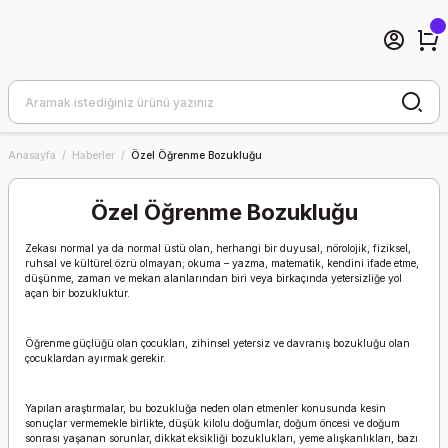
Anasayfa
Haberler
Özel Öğrenme Bozukluğu
Özel Öğrenme Bozukluğu
Zekası normal ya da normal üstü olan, herhangi bir duyusal, nörolojik, fiziksel,
ruhsal ve kültürel özrü olmayan; okuma – yazma, matematik, kendini ifade etme,
düşünme, zaman ve mekan alanlarından biri veya birkaçında yetersizliğe yol
açan bir bozukluktur.
Öğrenme güçlüğü olan çocukları, zihinsel yetersiz ve davranış bozukluğu olan
çocuklardan ayırmak gerekir.
Yapılan araştırmalar, bu bozukluğa neden olan etmenler konusunda kesin
sonuçlar vermemekle birlikte, düşük kilolu doğumlar, doğum öncesi ve doğum
sonrası yaşanan sorunlar, dikkat eksikliği bozuklukları, yeme alışkanlıkları, bazı