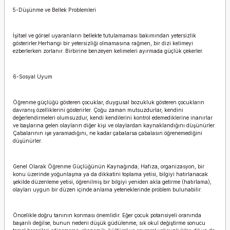
5-Düşünme ve Bellek Problemleri
İşitsel ve görsel uyaranların bellekte tutulamaması bakımından yetersizlik
gösterirler.Herhangi bir yetersizliği olmamasına rağmen, bir dizi kelimeyi
ezberlerken zorlanır. Birbirine benzeyen kelimeleri ayırmada güçlük çekerler.
6-Sosyal Uyum
Öğrenme güçlüğü gösteren çocuklar, duygusal bozukluk gösteren çocukların
davranış özelliklerini gösterirler. Çoğu zaman mutsuzdurlar, kendini
değerlendirmeleri olumsuzdur, kendi kendilerini kontrol edemediklerine inanırlar
ve başlarına gelen olayların diğer kişi ve olaylardan kaynaklandığını düşünürler.
Çabalarının işe yaramadığını, ne kadar çabalarsa çabalasın öğrenemediğini
düşünürler.
Genel Olarak Öğrenme Güçlüğünün Kaynağında; Hafıza, organizasyon, bir
konu üzerinde yoğunlaşma ya da dikkatini toplama yetisi, bilgiyi hatırlanacak
şekilde düzenleme yetisi, öğrenilmiş bir bilgiyi yeniden akla getirme (hatırlama),
olayları uygun bir düzen içinde anlama yeteneklerinde problem bulunabilir.
Öncelikle doğru tanının konması önemlidir. Eğer çocuk potansiyeli oranında
başarılı değilse; bunun nedeni düşük güdülenme, sık okul değiştirme sonucu