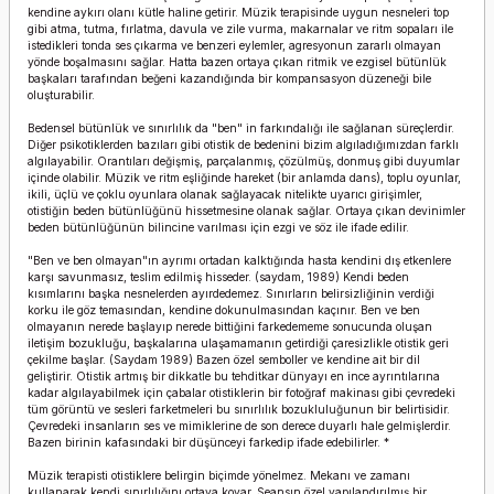
kendine aykırı olanı kütle haline getirir. Müzik terapisinde uygun nesneleri top
gibi atma, tutma, fırlatma, davula ve zile vurma, makarnalar ve ritm sopaları ile
istedikleri tonda ses çıkarma ve benzeri eylemler, agresyonun zararlı olmayan
yönde boşalmasını sağlar. Hatta bazen ortaya çıkan ritmik ve ezgisel bütünlük
başkaları tarafından beğeni kazandığında bir kompansasyon düzeneği bile
oluşturabilir.
Bedensel bütünlük ve sınırlılık da "ben" in farkındalığı ile sağlanan süreçlerdir.
Diğer psikotiklerden bazıları gibi otistik de bedenini bizim algıladığımızdan farklı
algılayabilir. Orantıları değişmiş, parçalanmış, çözülmüş, donmuş gibi duyumlar
içinde olabilir. Müzik ve ritm eşliğinde hareket (bir anlamda dans), toplu oyunlar,
ikili, üçlü ve çoklu oyunlara olanak sağlayacak nitelikte uyarıcı girişimler,
otistiğin beden bütünlüğünü hissetmesine olanak sağlar. Ortaya çıkan devinimler
beden bütünlüğünün bilincine varılması için ezgi ve söz ile ifade edilir.
"Ben ve ben olmayan"ın ayrımı ortadan kalktığında hasta kendini dış etkenlere
karşı savunmasız, teslim edilmiş hisseder. (saydam, 1989) Kendi beden
kısımlarını başka nesnelerden ayırdedemez. Sınırların belirsizliğinin verdiği
korku ile göz temasından, kendine dokunulmasından kaçınır. Ben ve ben
olmayanın nerede başlayıp nerede bittiğini farkedememe sonucunda oluşan
iletişim bozukluğu, başkalarına ulaşamamanın getirdiği çaresizlikle otistik geri
çekilme başlar. (Saydam 1989) Bazen özel semboller ve kendine ait bir dil
geliştirir. Otistik artmış bir dikkatle bu tehditkar dünyayı en ince ayrıntılarına
kadar algılayabilmek için çabalar otistiklerin bir fotoğraf makinası gibi çevredeki
tüm görüntü ve sesleri farketmeleri bu sınırlılık bozukluluğunun bir belirtisidir.
Çevredeki insanların ses ve mimiklerine de son derece duyarlı hale gelmişlerdir.
Bazen birinin kafasındaki bir düşünceyi farkedip ifade edebilirler. *
Müzik terapisti otistiklere belirgin biçimde yönelmez. Mekanı ve zamanı
kullanarak kendi sınırlılığını ortaya koyar. Seansın özel yapılandırılmış bir