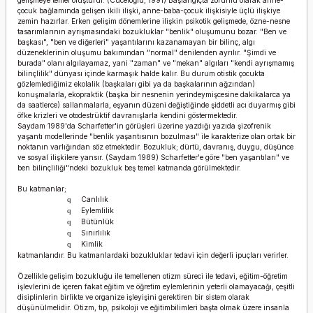
gelişmeye temel oluşturur. (Cüceloğlu, 1991) Başlangıçta zorunlu olarak anne-
çocuk bağlamında gelişen ikili ilişki, anne-baba-çocuk ilişkisiyle üçlü ilişkiye
zemin hazırlar. Erken gelişim dönemlerine ilişkin psikotik gelişmede, özne-nesne
tasarımlarının ayrışmasındaki bozukluklar "benlik" oluşumunu bozar. "Ben ve
başkası", "ben ve diğerleri" yaşantılarını kazanamayan bir bilinç, algı
düzeneklerinin oluşumu bakımından "normal" denilenden ayrılır. "Şimdi ve
burada" olanı algılayamaz, yani "zaman" ve "mekan" algıları "kendi ayrışmamış
bilinçlilik" dünyası içinde karmaşık halde kalır. Bu durum otistik çocukta
gözlemlediğimiz ekolalik (başkaları gibi ya da başkalarının ağzından)
konuşmalarla, ekopraktik (başka bir nesnenin yerindeymişcesine dakikalarca ya
da saatlerce) sallanmalarla, eşyanın düzeni değiştiğinde şiddetli acı duyarmış gibi
öfke krizleri ve otodestrüktif davranışlarla kendini göstermektedir.
Saydam 1989'da Scharfetter'in görüşleri üzerine yazdığı yazıda şizofrenik
yaşantı modellerinde "benlik yaşantısının bozulması" ile karakterize olan ortak bir
noktanın varlığından söz etmektedir. Bozukluk; dürtü, davranış, duygu, düşünce
ve sosyal ilişkilere yansır. (Saydam 1989) Scharfetter'e göre "ben yaşantıları" ve
ben bilinçliliği"ndeki bozukluk beş temel katmanda görülmektedir.
Bu katmanlar;
Canlılık
q
Eylemlilik
q
Bütünlük
q
Sınırlılık
q
Kimlik
q
katmanlarıdır. Bu katmanlardaki bozukluklar tedavi için değerli ipuçları verirler.
Özellikle gelişim bozukluğu ile temellenen otizm süreci ile tedavi, eğitim-öğretim
işlevlerini de içeren fakat eğitim ve öğretim eylemlerinin yeterli olamayacağı, çeşitli
disiplinlerin birlikte ve organize işleyişini gerektiren bir sistem olarak
düşünülmelidir. Otizm, tıp, psikoloji ve eğitimbilimleri başta olmak üzere insanla