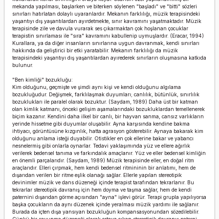
mekanda yapılması, başlarken ve biterken söylenen "başladı" ve "bitti" sözleri
sınırları hatırlatan dolaylı uyaranlardır. Mekanın farklılığı, müzik terapisindeki
yaşantıyı dış yaşantılardan ayırdetmekte, sınır kavramını yaşatmaktadır. Müzik
terapisinde zile ve davula vurarak ses çıkarmaktan çok hoşlanan çocuklar
terapistin sınırlaması ile "sıra" kavramını kabullenip uymuşlardır. (Eracar, 1994)
Kurallara, ya da diğer insanların sınırlarına uygun davranmak, kendi sınırları
hakkında da geliştirici bir etki yaratabilir. Mekanın farklılığı da müzik
terapisindeki yaşantıyı dış yaşantılardan ayırederek sınırların oluşmasına katkıda
bulunur.
"Ben kimliği" bozukluğu:
Kim olduğunu, geçmişte ve şimdi aynı kişi ve kendi olduğunu algılama
bozukluğudur. Değişmek, farklılaşmak duyumları; canlılık, bütünlük, sınırlılık
bozuklukları ile paralel olarak bozuktur. (Saydam, 1989) Daha üst bir katman
olan kimlik katmanı, önceki gelişim aşamalarındaki bozukluklardan temellenerek
biçim kazanır. Kendini daha ilkel bir canlı, bir hayvan sanma, cansız varlıkların
yerinde hissetme gibi duyumlar oluşabilir. Ayna karşısında kendine bakma
ihtiyacı, görüntüsüne kızgınlık, hatta agrasyon gösterebilir. Aynaya bakarak kim
olduğunu anlama isteği duyabilir. Otistikler en çok ellerine bakar ve yabancı
nesnelermiş gibi onlarla oynarlar. Tedavi yaklaşımında yüz ve ellere ağırlık
verilerek bedensel tanıma ve farkındalık amaçlanır. Yüz ve eller bedensel kimliğin
en önemli parçalarıdır. (Saydam, 1989) Müzik terapisinde eller, en doğal ritm
araçlarıdır. Elleri çırpmak, hem kendi bedensel ritmininin bir anlatımı, hem de
dışarıdan verilen bir ritme eşlik olanağı sağlar. Ellerle yapılan stereotipik
devinimler müzik ve dans düzeneği içinde terapist tarafından tekrarlanır. Bu
tekrarlar stereotipik davranış için hem doyma ve taşma sağlar, hem de kendi
paternini dışarıdan görme açısından "ayna" işlevi görür. Terapi grupla yapılıyorsa
başka çocukların da aynı düzenek içinde yeralması müzik yardımı ile sağlanır.
Burada da içten dışa yansıyan bozukluğun kompansasyonundan sözedilebilir.