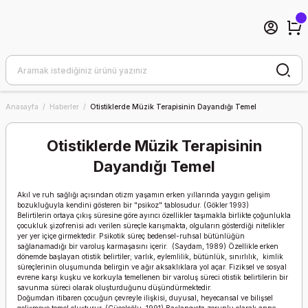
Anasayfa
Haberler
Otistiklerde Müzik Terapisinin Dayandığı Temel
Otistiklerde Müzik Terapisinin
Dayandığı Temel
Akıl ve ruh sağlığı açısından otizm yaşamın erken yıllarında yaygın gelişim
bozukluğuyla kendini gösteren bir "psikoz" tablosudur. (Gökler 1993)
Belirtilerin ortaya çıkış süresine göre ayırıcı özellikler taşımakla birlikte çoğunlukla
çocukluk şizofrenisi adı verilen süreçle karışmakta, olguların gösterdiği nitelikler
yer yer içiçe girmektedir. Psikotik süreç bedensel-ruhsal bütünlüğün
sağlanamadığı bir varoluş karmaşasını içerir. (Saydam, 1989) Özellikle erken
dönemde başlayan otistik belirtiler; varlık, eylemlilik, bütünlük, sınırlılık, kimlik
süreçlerinin oluşumunda belirgin ve ağır aksaklıklara yol açar. Fiziksel ve sosyal
evrene karşı kuşku ve korkuyla temellenen bir varoluş süreci otistik belirtilerin bir
savunma süreci olarak oluşturduğunu düşündürmektedir.
Doğumdan itibaren çocuğun çevreyle ilişkisi, duyusal, heyecansal ve bilişsel