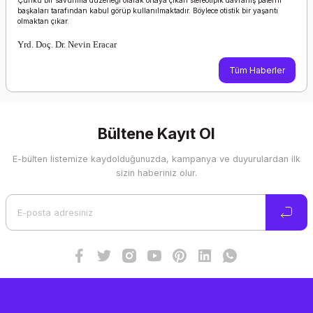
Çünkü bir savunma düzeneği olarak ortaya çıkan stereotipik davranış paterni
başkaları tarafından kabul görüp kullanılmaktadır. Böylece otistik bir yaşantı
olmaktan çıkar.
Yrd. Doç. Dr. Nevin Eracar
Tüm Haberler
Bültene Kayıt Ol
E-bülten listemize kaydolduğunuzda, kampanya ve duyurulardan ilk
sizin haberiniz olur.