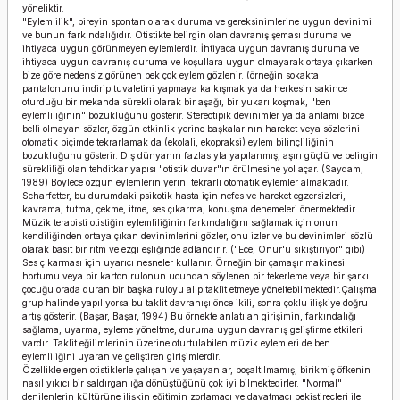
yöneliktir.
"Eylemlilik", bireyin spontan olarak duruma ve gereksinimlerine uygun devinimi
ve bunun farkındalığıdır. Otistikte belirgin olan davranış şeması duruma ve
ihtiyaca uygun görünmeyen eylemlerdir. İhtiyaca uygun davranış duruma ve
ihtiyaca uygun davranış duruma ve koşullara uygun olmayarak ortaya çıkarken
bize göre nedensiz görünen pek çok eylem gözlenir. (örneğin sokakta
pantalonunu indirip tuvaletini yapmaya kalkışmak ya da herkesin sakince
oturduğu bir mekanda sürekli olarak bir aşağı, bir yukarı koşmak, "ben
eylemliliğinin" bozukluğunu gösterir. Stereotipik devinimler ya da anlamı bizce
belli olmayan sözler, özgün etkinlik yerine başkalarının hareket veya sözlerini
otomatik biçimde tekrarlamak da (ekolali, ekopraksi) eylem bilinçliliğinin
bozukluğunu gösterir. Dış dünyanın fazlasıyla yapılanmış, aşırı güçlü ve belirgin
sürekliliği olan tehditkar yapısı "otistik duvar"ın örülmesine yol açar. (Saydam,
1989) Böylece özgün eylemlerin yerini tekrarlı otomatik eylemler almaktadır.
Scharfetter, bu durumdaki psikotik hasta için nefes ve hareket egzersizleri,
kavrama, tutma, çekme, itme, ses çıkarma, konuşma denemeleri önermektedir.
Müzik terapisti otistiğin eylemliliğinin farkındalığını sağlamak için onun
kendiliğinden ortaya çıkan devinimlerini gözler, onu izler ve bu devinimleri sözlü
olarak basit bir ritm ve ezgi eşliğinde adlandırır. ("Ece, Onur'u sıkıştırıyor" gibi)
Ses çıkarması için uyarıcı nesneler kullanır. Örneğin bir çamaşır makinesi
hortumu veya bir karton rulonun ucundan söylenen bir tekerleme veya bir şarkı
çocuğu orada duran bir başka ruloyu alıp taklit etmeye yöneltebilmektedir.Çalışma
grup halinde yapılıyorsa bu taklit davranışı önce ikili, sonra çoklu ilişkiye doğru
artış gösterir. (Başar, Başar, 1994) Bu örnekte anlatılan girişimin, farkındalığı
sağlama, uyarma, eyleme yöneltme, duruma uygun davranış geliştirme etkileri
vardır. Taklit eğilimlerinin üzerine oturtulabilen müzik eylemleri de ben
eylemliliğini uyaran ve geliştiren girişimlerdir.
Özellikle ergen otistiklerle çalışan ve yaşayanlar, boşaltılmamış, birikmiş öfkenin
nasıl yıkıcı bir saldırganlığa dönüştüğünü çok iyi bilmektedirler. "Normal"
denilenlerin kültürüne ilişkin eğitimin zorlamacı ve dayatmacı pekiştireçleri ile