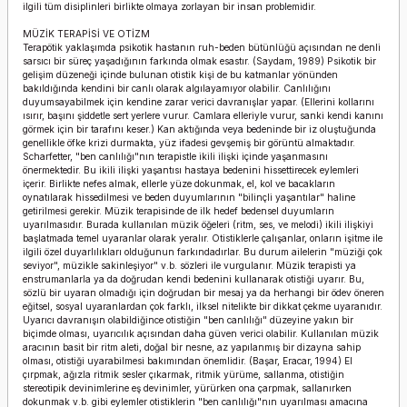
ilgili tüm disiplinleri birlikte olmaya zorlayan bir insan problemidir.
MÜZİK TERAPİSİ VE OTİZM
Terapötik yaklaşımda psikotik hastanın ruh-beden bütünlüğü açısından ne denli
sarsıcı bir süreç yaşadığının farkında olmak esastır. (Saydam, 1989) Psikotik bir
gelişim düzeneği içinde bulunan otistik kişi de bu katmanlar yönünden
bakıldığında kendini bir canlı olarak algılayamıyor olabilir. Canlılığını
duyumsayabilmek için kendine zarar verici davranışlar yapar. (Ellerini kollarını
ısırır, başını şiddetle sert yerlere vurur. Camlara elleriyle vurur, sanki kendi kanını
görmek için bir tarafını keser.) Kan aktığında veya bedeninde bir iz oluştuğunda
genellikle öfke krizi durmakta, yüz ifadesi gevşemiş bir görüntü almaktadır.
Scharfetter, "ben canlılığı"nın terapistle ikili ilişki içinde yaşanmasını
önermektedir. Bu ikili ilişki yaşantısı hastaya bedenini hissettirecek eylemleri
içerir. Birlikte nefes almak, ellerle yüze dokunmak, el, kol ve bacakların
oynatılarak hissedilmesi ve beden duyumlarının "bilinçli yaşantılar" haline
getirilmesi gerekir. Müzik terapisinde de ilk hedef bedensel duyumların
uyarılmasıdır. Burada kullanılan müzik öğeleri (ritm, ses, ve melodi) ikili ilişkiyi
başlatmada temel uyaranlar olarak yeralır. Otistiklerle çalışanlar, onların işitme ile
ilgili özel duyarlılıkları olduğunun farkındadırlar. Bu durum ailelerin "müziği çok
seviyor", müzikle sakinleşiyor" v.b. sözleri ile vurgulanır. Müzik terapisti ya
enstrumanlarla ya da doğrudan kendi bedenini kullanarak otistiği uyarır. Bu,
sözlü bir uyaran olmadığı için doğrudan bir mesaj ya da herhangi bir ödev öneren
eğitsel, sosyal uyaranlardan çok farklı, ilksel nitelikte bir dikkat çekme uyaranıdır.
Uyarıcı davranışın olabildiğince otistiğin "ben canlılığı" düzeyine yakın bir
biçimde olması, uyarıcılık açısından daha güven verici olabilir. Kullanılan müzik
aracının basit bir ritm aleti, doğal bir nesne, az yapılanmış bir dizayna sahip
olması, otistiği uyarabilmesi bakımından önemlidir. (Başar, Eracar, 1994) El
çırpmak, ağızla ritmik sesler çıkarmak, ritmik yürüme, sallanma, otistiğin
stereotipik devinimlerine eş devinimler, yürürken ona çarpmak, sallanırken
dokunmak v.b. gibi eylemler otistiklerin "ben canlılığı"nın uyarılması amacına