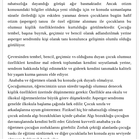
rahatsızlığa dayandığı görüşü ağır basmaktadır. Ancak otizm
konusundaki bilgiler oldukça yeni olduğu için ve konuda uzmanlaşma
süratle ilerlediği için eskiden yaramaz denen çocukların bugün hafif
otizm (asperger) tanısı ile özel eğitime alınması ile çocukların bu
olumsuz kişilik özelliklerinden kurtulduğu görülmektedir. Çocuğu
tembel, başına buyruk, geçimsiz ve bencil olarak adlandırılmak yerine
asperger sendromlu kişi olarak tanı konulunca gelişimin olumlu olduğu
görülüyor.
Çevresinden tembel, bencil, geçimsiz vs olduğunu duyan çocuk olumsuz
özellikleri kendine mal ederek toplumdan kendini soyutlamak yerine,
sendrom hakkında bilgi edinmekle ve giderek kendini tanımakla kaliteli
bir yaşam kurma şansını elde ediyor.
Anababa ve öğretmen olarak bu konuda çok duyarlı olmalıyız.
Çocuğumuzun, öğrencimizin uzun süredir taşıdığı olumsuz denecek
kişilik özellikleri üzerinde düşünmemiz gerekir. Özellikle ana okulu ve
ilkokul öğretmenlerine büyük görev düşmektedir. Asperger sendromu
genelde ilkokula başlama çağında fark edilir. Çocuk sınıfa ve
arkadaşlarına uyum gösteremez. Fiziksel hiç bir rahatsızlığı olmayan
çocuk aslında algı bozuklukları içinde çabalar. Algı bozukluğu çocuğun
davranışlarında kendini belli eder. Gözlemi kuvvetli anababa ya da
öğretmen çocuğun zorluklarını görebilir. Zorluk çektiği alanlarda çocuğa
baskı ile eğitimi sürdürmek ve diğer çocuklarla her konuda aynı seviyede