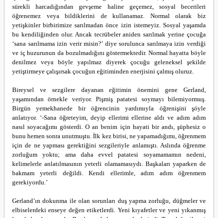
sürekli harcadığından gevşeme haline geçemez, sosyal becerileri
öğrenemez veya bildiklerini de kullanamaz. Normal olarak biz
yetişkinler birbirimize sarılmadan önce izin istemeyiz. Sosyal yaşamda
bu kendiliğinden olur. Ancak tecrübeler aniden sarılmak yerine çocuğa
‘sana sarılmama izin verir misin?’ diye sorulunca sarılmaya izin verdiği
ve iç huzurunun da bozulmadığını göstermektedir. Normal hayatta böyle
denilmez veya böyle yapılmaz diyerek çocuğu geleneksel şekilde
yetiştirmeye çalışırsak çocuğun eğitiminden enerjisini çalmış oluruz.
Bireysel ve sezgilere dayanan eğitimin önemini gene Gerland,
yaşamından örnekle veriyor. Pişmiş patatesi soymayı bilemiyormuş.
Birgün yemekhanede bir öğrencinin yardımıyla öğrenişini şöyle
anlatıyor. ‘-Sana öğreteyim, deyip ellerimi ellerine aldı ve adım adım
nasıl soyacağımı gösterdi. O an benim için hayati bir andı, şüphesiz o
bunu hemen sonra unutmuştu. İlk kez birisi, ne yapamadığımı, öğrenmem
için de ne yapması gerektiğini sezgileriyle anlamıştı. Aslında öğrenme
zorluğum yoktu; ama daha evvel patatesi soyamamamın nedeni,
kelimelerle anlatılmasının yeterli olamamasıydı. Başkaları yaparken de
bakmam yeterli değildi. Kendi ellerimle, adım adım öğrenmem
gerekiyordu.’
Gerland’ın dokunma ile olan sorunları duş yapma zorluğu, düğmeler ve
elbiselerdeki enseye değen etiketlerdi. Yeni kıyafetler ve yeni yıkanmış