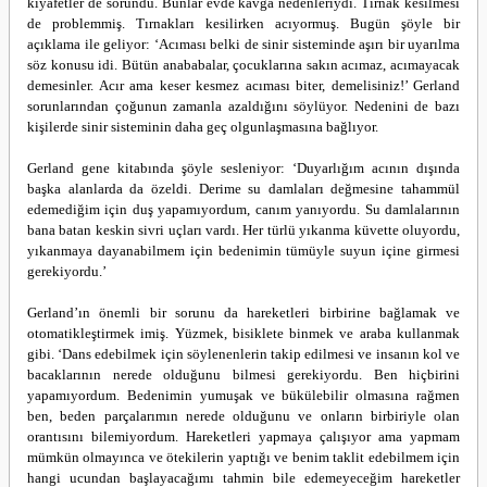
kıyafetler de sorundu. Bunlar evde kavga nedenleriydi. Tırnak kesilmesi
de problemmiş. Tırnakları kesilirken acıyormuş. Bugün şöyle bir
açıklama ile geliyor: ‘Acıması belki de sinir sisteminde aşırı bir uyarılma
söz konusu idi. Bütün anababalar, çocuklarına sakın acımaz, acımayacak
demesinler. Acır ama keser kesmez acıması biter, demelisiniz!’ Gerland
sorunlarından çoğunun zamanla azaldığını söylüyor. Nedenini de bazı
kişilerde sinir sisteminin daha geç olgunlaşmasına bağlıyor.
Gerland gene kitabında şöyle sesleniyor: ‘Duyarlığım acının dışında
başka alanlarda da özeldi. Derime su damlaları değmesine tahammül
edemediğim için duş yapamıyordum, canım yanıyordu. Su damlalarının
bana batan keskin sivri uçları vardı. Her türlü yıkanma küvette oluyordu,
yıkanmaya dayanabilmem için bedenimin tümüyle suyun içine girmesi
gerekiyordu.’
Gerland’ın önemli bir sorunu da hareketleri birbirine bağlamak ve
otomatikleştirmek imiş. Yüzmek, bisiklete binmek ve araba kullanmak
gibi. ‘Dans edebilmek için söylenenlerin takip edilmesi ve insanın kol ve
bacaklarının nerede olduğunu bilmesi gerekiyordu. Ben hiçbirini
yapamıyordum. Bedenimin yumuşak ve bükülebilir olmasına rağmen
ben, beden parçalarımın nerede olduğunu ve onların birbiriyle olan
orantısını bilemiyordum. Hareketleri yapmaya çalışıyor ama yapmam
mümkün olmayınca ve ötekilerin yaptığı ve benim taklit edebilmem için
hangi ucundan başlayacağımı tahmin bile edemeyeceğim hareketler