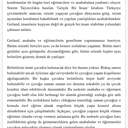
konferanslar ile bugün özel eğitimcilere ve anababalara yardımcı oluyor.
Sistem Yayıncılıkta basılan ’Gerçek Bir İnsan’ kitabını Türkçeye
çevirmekteki amacım; otizmi yaşayan çocuğun dünyasına girip, otizm
açısından kendimize bakabilmek ve yapılan yanlışlıkları azaltabilmektir.
Gerland, insanların kopyası değil de gerçek bir insan olabilme yolundaki
çabasını anlatır.
Gerland, anababa ve eğitimcilerin genelleme yapmamasını öneriyor.
Bütün otizmli bireyler aynı ya da benzer zorlukları yaşamaz. Bütün mavi
gözlüler aynı görüştedir, diyemediğimiz gibi, bütün otizmli kişiler aynı
belirtileri gösterir, demek de yanlıştır.
Belirtilerin tümü çocukta bulunacak diye bir durum yoktur. Birkaç tanesi
bulunabilir ancak öylesine ağır seviyededir ki çocuğun yaşam koşullarını
ağırlaştırabilir. Bir başka çocukta belirtilerin hepsi hafif seviyede
bulunabilir ve çocuğu zaman zaman zor duruma sokabilir ya da çocuk
kendini idare edebilecek durumdadır. Bu nedenle anababa ve öğretmen
çocuğun hafif olsa bile herhangi bir alanda gösterdiği zorluğu göz ardı
etmemelidir. Bu zorlukların kalıcı olduğuna inanıldığı zaman çocuğun o
konuda özel eğitim alarak engelinin küçük yaşta kontrol altına
alınabilmesi için çalışılmalıdır. Açıkçası; çocuğun yaşının küçük olması
eğitimin olumlu cevap vermesi anlamına gelir. Bu nedenle çocuğun bazı
özelliklerini görüp de görmemezlikten gelen anababalar ve öğretmenler
çocuğun geleceğini olumsuz olarak yönlendirmiş olurlar.