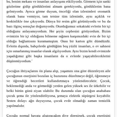
bu, benim mekanı ve insanları anlayışımı etkiliyordu. Görmem için sanki
gözlerime gidip gördüklerimi almam gerekiyordu, gördüklerim bana
gelmiyordu. Ayrıca görme duyum, önceliği olan izlenimleri otomatik
olarak bana vermiyor, tam tersine tüm izlenimle, aynı açıklık ve
keskinlikle öne çıkıyordu. Dünya bir resim gibi görünüyordu ve bu da
bazı ilginç sonuçlar doğuruyordu. Oturduğumuz sokaktaki evlerin bir içi
olduğunu anlayamıyordum. Her şeyin cephesini görüyordum. Bizim
evimizin bir içi olduğunu bilmeme rağmen karşımızdaki evin de bir içi
olduğu bağlantısını kuramamıştım. Orası bir karton gibi dümdüzdü.
Evlerin dışında, bahçelerde gördüğüm boş yüzlü insanları, o ev sahnesi
için ısmarlanmış insanlar olarak algılıyordum. Aynı bizim kendi evimizde
yaşadığımız gibi başka insanların da o evlerde yaşayabileceklerini
düşünmüyordum.’
Çocuğun ihtiyaçlarını ön plana alıp, yaşamını ona göre düzenleyen aile
çocuğunun enerjisini bozulan iç huzurunu düzeltmeye değil, öğrenmeye
ve öğrendiği becerileri kullandırtmaya yönlendirecektir. Çocuk,
beklemediği anda ve görmediği yerden gelen yüksek ses ile ürkebilir ve
belki bütün günü ziyan olabilir. Bu durumda olan çocuğun anababası
çocuk şema ile yönlendiriliyorsa, şemaya elektrik süpürgesi koyabilir.
Sesten dolayı ağrı duyuyorsa, çocuk evde olmadığı zaman temizlik
yapılmalıdır.
Çocuğu normal hayata alıştıracağım diye direnirsek, çocuk enerjisini