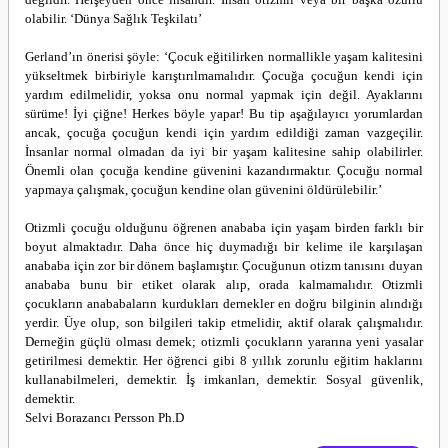
olabilir. ‘Dünya Sağlık Teşkilatı’
Gerland’ın önerisi şöyle: ‘Çocuk eğitilirken normallikle yaşam kalitesini
yükseltmek birbiriyle karıştırılmamalıdır. Çocuğa çocuğun kendi için
yardım edilmelidir, yoksa onu normal yapmak için değil. Ayaklarını
sürüme! İyi çiğne! Herkes böyle yapar! Bu tip aşağılayıcı yorumlardan
ancak, çocuğa çocuğun kendi için yardım edildiği zaman vazgeçilir.
İnsanlar normal olmadan da iyi bir yaşam kalitesine sahip olabilirler.
Önemli olan çocuğa kendine güvenini kazandırmaktır. Çocuğu normal
yapmaya çalışmak, çocuğun kendine olan güvenini öldürülebilir.’
Otizmli çocuğu olduğunu öğrenen anababa için yaşam birden farklı bir
boyut almaktadır. Daha önce hiç duymadığı bir kelime ile karşılaşan
anababa için zor bir dönem başlamıştır. Çocuğunun otizm tanısını duyan
anababa bunu bir etiket olarak alıp, orada kalmamalıdır. Otizmli
çocukların anababaların kurdukları dernekler en doğru bilginin alındığı
yerdir. Üye olup, son bilgileri takip etmelidir, aktif olarak çalışmalıdır.
Derneğin güçlü olması demek; otizmli çocukların yararına yeni yasalar
getirilmesi demektir. Her öğrenci gibi 8 yıllık zorunlu eğitim haklarını
kullanabilmeleri, demektir. İş imkanları, demektir. Sosyal güvenlik,
demektir.
Selvi Borazancı Persson Ph.D