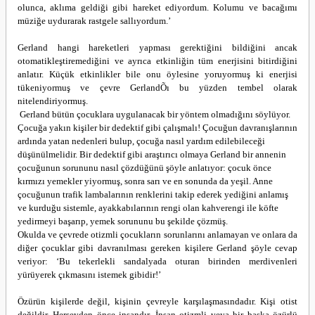
olunca, aklıma geldiği gibi hareket ediyordum. Kolumu ve bacağımı
müziğe uydurarak rastgele sallıyordum.’
Gerland hangi hareketleri yapması gerektiğini bildiğini ancak
otomatikleştiremediğini ve ayrıca etkinliğin tüm enerjisini bitirdiğini
anlatır. Küçük etkinlikler bile onu öylesine yoruyormuş ki enerjisi
tükeniyormuş ve çevre GerlandÕı bu yüzden tembel olarak
nitelendiriyormuş.
Gerland bütün çocuklara uygulanacak bir yöntem olmadığını söylüyor.
Çocuğa yakın kişiler bir dedektif gibi çalışmalı! Çocuğun davranışlarının
ardında yatan nedenleri bulup, çocuğa nasıl yardım edilebileceği
düşünülmelidir. Bir dedektif gibi araştırıcı olmaya Gerland bir annenin
çocuğunun sorununu nasıl çözdüğünü şöyle anlatıyor: çocuk önce
kırmızı yemekler yiyormuş, sonra sarı ve en sonunda da yeşil. Anne
çocuğunun trafik lambalarının renklerini takip ederek yediğini anlamış
ve kurduğu sistemle, ayakkabılarının rengi olan kahverengi ile köfte
yedirmeyi başarıp, yemek sorununu bu şekilde çözmüş.
Okulda ve çevrede otizmli çocukların sorunlarını anlamayan ve onlara da
diğer çocuklar gibi davranılması gereken kişilere Gerland şöyle cevap
veriyor: ‘Bu tekerlekli sandalyada oturan birinden merdivenleri
yürüyerek çıkmasını istemek gibidir!’
Özürün kişilerde değil, kişinin çevreyle karşılaşmasındadır. Kişi otist
değildir. Herşeyden önce insandır. İnsan otizmli veya bir başka özürlü