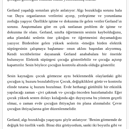
Gerland yaşadığı sorunları şöyle anlatıyor: Algı bozukluğu sorunu hala
var. Duyu organlarının verilerini ayırıp, yerleştirme ve yorumlama
zorluğu yaşıyor. Özellikle işitme ve dokunma ile gelen veriler Gerland’ın
sorunu. Araştırmalara göre en çok rastlanan problem de işitme ve
dokunma ile olanı. Gerland, sınıfta öğretmenin sesinin kaybolduğunu,
arka plandaki seslerin öne çıktığını ve öğretmenini duyamadığını
yazıyor. Birdenbire gelen yüksek seslerin -örneğin birden elektrik
süpürgesinin çalışmaya başlaması- onun aklını başından alıyormuş.
Kendi tecrübelerine dayanarak Gerland anababalara bir öneride
bulunuyor. Elektrik süpürgesi çocuğa gösterilebilir ve çocuğa açtırıp
kapattırılır. Sesin böylece çocuğun kontrolu altında olduğu gösterilir.
Sesin kaynağını çocuk görmezse aynı beklenmedik olaylardaki gibi
çocuğun iç huzuru bozulabiliyor. Çocuk, değişiklikleri görür ve kontrolu
elinde tutarsa iç huzuru bozulmaz. Evde herhangi gürültülü bir etkinlik
yapılacağı zaman - çivi çakmak vs- çocuğu önceden hazırlamalıdır. Eğer
çocuk yüksek sesten dolayı kulağında ağrı duyuyorsa bu yöntem geçerli
olmaz, o zaman evde çocuğun ihtiyaçları ön plana alınmalıdır. Çevre
çocuğun ihtiyaçlarına göre düzenlenmelidir.
Gerland, algı bozukluğu yaşayışını şöyle anlatıyor: ‘Benim görmemde de
değişik bir özellik vardı. Biraz düz görüyordum, sanki iki boyutlu gibi ve