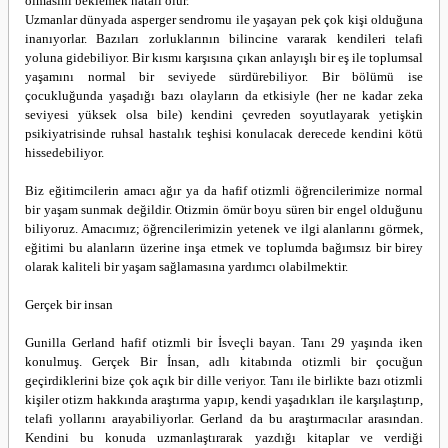
olmasını beklemek hatalı olur.
Uzmanlar dünyada asperger sendromu ile yaşayan pek çok kişi olduğuna
inanıyorlar. Bazıları zorluklarının bilincine vararak kendileri telafi
yoluna gidebiliyor. Bir kısmı karşısına çıkan anlayışlı bir eş ile toplumsal
yaşamını normal bir seviyede sürdürebiliyor. Bir bölümü ise
çocukluğunda yaşadığı bazı olayların da etkisiyle (her ne kadar zeka
seviyesi yüksek olsa bile) kendini çevreden soyutlayarak yetişkin
psikiyatrisinde ruhsal hastalık teşhisi konulacak derecede kendini kötü
hissedebiliyor.
Biz eğitimcilerin amacı ağır ya da hafif otizmli öğrencilerimize normal
bir yaşam sunmak değildir. Otizmin ömür boyu süren bir engel olduğunu
biliyoruz. Amacımız; öğrencilerimizin yetenek ve ilgi alanlarını görmek,
eğitimi bu alanların üzerine inşa etmek ve toplumda bağımsız bir birey
olarak kaliteli bir yaşam sağlamasına yardımcı olabilmektir.
Gerçek bir insan
Gunilla Gerland hafif otizmli bir İsveçli bayan. Tanı 29 yaşında iken
konulmuş. Gerçek Bir İnsan, adlı kitabında otizmli bir çocuğun
geçirdiklerini bize çok açık bir dille veriyor. Tanı ile birlikte bazı otizmli
kişiler otizm hakkında araştırma yapıp, kendi yaşadıkları ile karşılaştırıp,
telafi yollarını arayabiliyorlar. Gerland da bu araştırmacılar arasından.
Kendini bu konuda uzmanlaştırarak yazdığı kitaplar ve verdiği