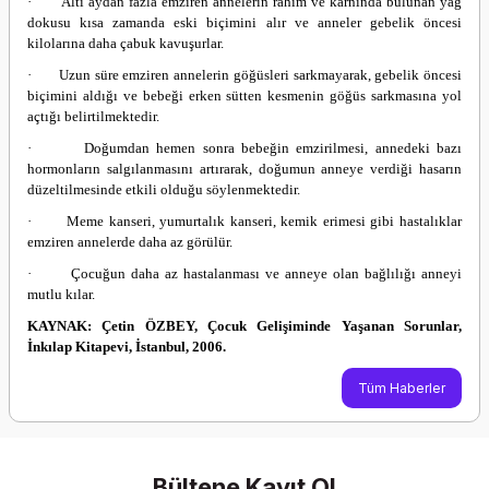
·
Altı aydan fazla emziren annelerin rahim ve karnında bulunan yağ
dokusu kısa zamanda eski biçimini alır ve anneler gebelik öncesi
kilolarına daha çabuk kavuşurlar.
·
Uzun süre emziren annelerin göğüsleri sarkmayarak, gebelik öncesi
biçimini aldığı ve bebeği erken sütten kesmenin göğüs sarkmasına yol
açtığı belirtilmektedir.
·
Doğumdan hemen sonra bebeğin emzirilmesi, annedeki bazı
hormonların salgılanmasını artırarak, doğumun anneye verdiği hasarın
düzeltilmesinde etkili olduğu söylenmektedir.
·
Meme kanseri, yumurtalık kanseri, kemik erimesi gibi hastalıklar
emziren annelerde daha az görülür.
·
Çocuğun daha az hastalanması ve anneye olan bağlılığı anneyi
mutlu kılar.
KAYNAK: Çetin ÖZBEY, Çocuk Gelişiminde Yaşanan Sorunlar,
İnkılap Kitapevi, İstanbul, 2006.
Tüm Haberler
Bültene Kayıt Ol