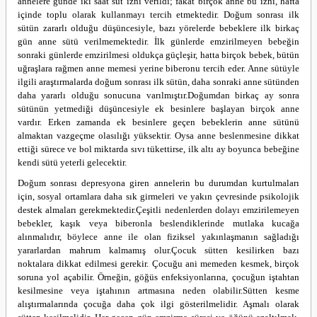
annelere günde iki saat süt izni verildi; fakat birçok anne bu izni, hafta
içinde toplu olarak kullanmayı tercih etmektedir.
Doğum sonrası ilk
sütün zararlı olduğu düşüncesiyle, bazı yörelerde bebeklere ilk birkaç
gün anne sütü verilmemektedir. İlk günlerde emzirilmeyen bebeğin
sonraki günlerde emzirilmesi oldukça güçleşir, hatta birçok bebek, bütün
uğraşlara rağmen anne memesi yerine biberonu tercih eder. Anne sütüyle
ilgili araştırmalarda doğum sonrası ilk sütün, daha sonraki anne sütünden
daha yararlı olduğu sonucuna varılmıştır.
Doğumdan birkaç ay sonra
s
ütünün yetmediği düşüncesiyle ek besinlere başlayan birçok anne
vardır. Erken zamanda ek besinlere geçen bebeklerin anne sütünü
almaktan vazgeçme olasılığı yüksektir. Oysa anne beslenmesine dikkat
ettiği sürece ve bol miktarda sıvı tükettirse, ilk altı ay boyunca bebeğine
kendi sütü yeterli gelecektir.
Doğum sonrası depresyona giren annelerin bu durumdan kurtulmaları
için, sosyal ortamlara daha sık girmeleri ve yakın çevresinde psikolojik
destek almaları gerekmektedir.
Çeşitli nedenlerden dolayı emzirilemeyen
bebekler, kaşık veya biberonla beslendiklerinde mutlaka kucağa
alınmalıdır, böylece anne ile olan fiziksel yakınlaşmanın sağladığı
yararlardan mahrum kalmamış olur.
Çocuk sütten kesilirken bazı
noktalara dikkat edilmesi gerekir. Çocuğu ani memeden kesmek, birçok
soruna yol açabilir. Örneğin, göğüs enfeksiyonlarına, çocuğun iştahtan
kesilmesine veya iştahının artmasına neden olabilir.
Sütten kesme
alıştırmalarında çocuğa daha çok ilgi gösterilmelidir. Aşmalı olarak