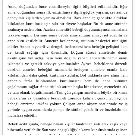
Anne, doğumdan önce emzirilmeyle ilgili bilgileri edinmelidir. Eğer
anne, doğumdan sonra ilk emzirilmeye ilgili güçlük yaşarsa, çevresinde
deneyimli kişilerden yardım almalıdır.
Bazı anneler, gebelikte aldıkları
kilolardan kurtulmak için sıkı bir diyete başlarlar. Bu da anne sütünde
azalmaya neden olur. Azalan anne sütü bebeği doyuramayınca mamalarla
takviye yapılır. Bir süre sonra bebek anne sütünü almayı ret edebilir ve
anne sütü kesilebilir. Annenin beslenmesi, sütünün besleyici niteliğini
etkiler. Annenin yeterli ve dengeli beslenmesi hem bebeğin gelişimi hem
de kendi sağlığı için önemlidir. Doğum süreci annelerde demir
eksikliğine yol açtığı için yeni doğum yapan annelerde demir oranı
izlenmeli ve gerekli takviye yapılmalıdır. Ayrıca, bebeklerini düzenli
emziren anneler, bebeğini mamalarla besleyen annelere oranla fazla
kilolarından daha çabuk kurtulmaktadırlar. Bol miktarda sıvı alımı hem
annenin fazla kilolarından kurtulmasını hem de anne sütünün
çoğalmasını sağlar. Anne sütünü artıran başka bir etkense, memelerin sık
ve tam olarak boşaltılmasıdır.
Tam gün çalışan annelerin büyük bir kısmı
bebeklerini ek besinlerle beslemek zorunda kalırlar; çünkü gün içinde
bebeği emzirme imkânı yoktur. Çalışan anne akşam saatlerinde ve iş
yerinde uygun zamanlarda pompa ile sütünü çekebilir ve buzdolabında
muhafaza edebilir.
Bebek acıktığında, bebeğe bakan kişiler tarafından ısıtılarak kaşık veya
biberonla verilebilir. Son yasa değişikliğiyle kamu kuruluşlarında çalışan