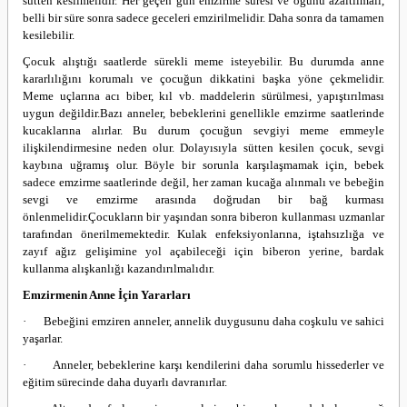
sütten kesilmelidir. Her geçen gün emzirme süresi ve öğünü azaltılmalı,
belli bir süre sonra sadece geceleri emzirilmelidir. Daha sonra da tamamen
kesilebilir.
Çocuk alıştığı saatlerde sürekli meme isteyebilir. Bu durumda anne
kararlılığını korumalı ve çocuğun dikkatini başka yöne çekmelidir.
Meme uçlarına acı biber, kıl vb. maddelerin sürülmesi, yapıştırılması
uygun değildir.
Bazı anneler, bebeklerini genellikle emzirme saatlerinde
kucaklarına alırlar. Bu durum çocuğun sevgiyi meme emmeyle
ilişkilendirmesine neden olur. Dolayısıyla sütten kesilen çocuk, sevgi
kaybına uğramış olur. Böyle bir sorunla karşılaşmamak için, bebek
sadece emzirme saatlerinde değil, her zaman kucağa alınmalı ve bebeğin
sevgi ve emzirme arasında doğrudan bir bağ kurması
önlenmelidir.
Çocukların bir yaşından sonra biberon kullanması uzmanlar
tarafından önerilmemektedir. Kulak enfeksiyonlarına, iştahsızlığa ve
zayıf ağız gelişimine yol açabileceği için biberon yerine, bardak
kullanma alışkanlığı kazandırılmalıdır.
Emzirmenin Anne İçin Yararları
·
Bebeğini emziren anneler, annelik duygusunu daha coşkulu ve sahici
yaşarlar.
·
Anneler, bebeklerine karşı kendilerini daha sorumlu hissederler ve
eğitim sürecinde daha duyarlı davranırlar.