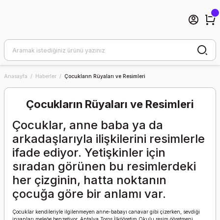
Anasayfa
Haberler
Çocukların Rüyaları ve Resimleri
Çocukların Rüyaları ve Resimleri
Çocuklar, anne baba ya da
arkadaşlarıyla ilişkilerini resimlerle
ifade ediyor. Yetişkinler için
sıradan görünen bu resimlerdeki
her çizginin, hatta noktanın
çocuğa göre bir anlamı var.
Çocuklar kendileriyle ilgilenmeyen anne-babayı canavar gibi çizerken, sevdiği
insanları meleğe benzetiyor. Antalya Toros İlköğretim Okulu resim öğretmeni