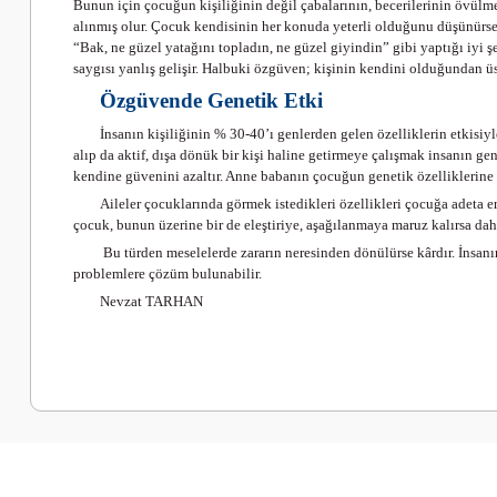
Bunun için çocuğun kişiliğinin değil çabalarının, becerilerinin övülme
alınmış olur. Çocuk kendisinin her konuda yeterli olduğunu düşünürs
“Bak, ne güzel yatağını topladın, ne güzel giyindin” gibi yaptığı iyi 
saygısı yanlış gelişir. Halbuki özgüven; kişinin kendini olduğundan üs
Özgüvende Genetik Etki
İnsanın kişiliğinin % 30-40’ı genlerden gelen özelliklerin etkisiyle
alıp da aktif, dışa dönük bir kişi haline getirmeye çalışmak insanın 
kendine güvenini azaltır. Anne babanın çocuğun genetik özelliklerine
Aileler çocuklarında görmek istedikleri özellikleri çocuğa adeta e
çocuk, bunun üzerine bir de eleştiriye, aşağılanmaya maruz kalırsa d
Bu türden meselelerde zararın neresinden dönülürse kârdır. İnsanı
problemlere çözüm bulunabilir.
Nevzat TARHAN