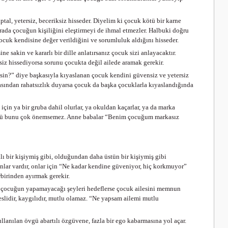
al, yetersiz, beceriksiz hisseder. Diyelim ki çocuk kötü bir karne
u arada çocuğun kişiliğini eleştirmeyi de ihmal etmezler. Halbuki doğru
ocuk kendisine değer verildiğini ve sorumluluk aldığını hisseder.
e sakin ve kararlı bir dille anlatırsanız çocuk sizi anlayacaktır.
z hissediyorsa sorunu çocukta değil ailede aramak gerekir.
ilsin?” diye başkasıyla kıyaslanan çocuk kendini güvensiz ve yetersiz
asından rahatsızlık duyarsa çocuk da başka çocuklarla kıyaslandığında
için ya bir gruba dahil olurlar, ya okuldan kaçarlar, ya da marka
; çünkü bunu çok önemsemez. Anne babalar “Benim çocuğum markasız
lı bir kişiymiş gibi, olduğundan daha üstün bir kişiymiş gibi
anlar vardır, onlar için “Ne kadar kendine güveniyor, hiç korkmuyor”
rbirinden ayırmak gerekir.
le çocuğun yapamayacağı şeyleri hedeflerse çocuk ailesini memnun
eslidir, kaygılıdır, mutlu olamaz. “Ne yapsam ailemi mutlu
llanılan övgü abartılı özgüvene, fazla bir ego kabarmasına yol açar.