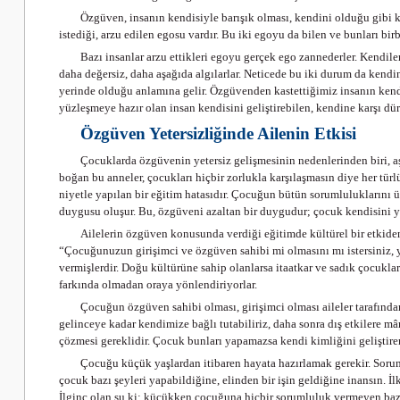
Özgüven, insanın kendisiyle barışık olması, kendini olduğu gibi ka
istediği, arzu edilen egosu vardır. Bu iki egoyu da bilen ve bunları bir
Bazı insanlar arzu ettikleri egoyu gerçek ego zannederler. Kendile
daha değersiz, daha aşağıda algılarlar. Neticede bu iki durum da ken
yerinde olduğu anlamına gelir. Özgüvenden kastettiğimiz insanın kendini
yüzleşmeye hazır olan insan kendisini geliştirebilen, kendine karşı dür
Özgüven Yetersizliğinde Ailenin Etkisi
Çocuklarda özgüvenin yetersiz gelişmesinin nedenlerinden biri, aşır
boğan bu anneler, çocukları hiçbir zorlukla karşılaşmasın diye her türl
niyetle yapılan bir eğitim hatasıdır. Çocuğun bütün sorumlulukların
duygusu oluşur. Bu, özgüveni azaltan bir duygudur; çocuk kendisini ye
Ailelerin özgüven konusunda verdiği eğitimde kültürel bir etkiden
“Çocuğunuzun girişimci ve özgüven sahibi mi olmasını mı istersiniz, y
vermişlerdir. Doğu kültürüne sahip olanlarsa itaatkar ve sadık çocukları
farkında olmadan oraya yönlendiriyorlar.
Çocuğun özgüven sahibi olması, girişimci olması aileler tarafında
gelinceye kadar kendimize bağlı tutabiliriz, daha sonra dış etkilere mâ
çözmesi gereklidir. Çocuk bunları yapamazsa kendi kimliğini geliştirem
Çocuğu küçük yaşlardan itibaren hayata hazırlamak gerekir. Soru
çocuk bazı şeyleri yapabildiğine, elinden bir işin geldiğine inansın
İlginç olan şu ki; küçükken çocuğuna hiçbir sorumluluk vermeyen bazı 