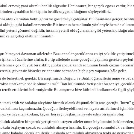
bul etmesi; yani olumlu benlik algısıdır. Her insanın, bir gerçek egosu vardır; bir
birinden ayırabilen bir kişinin benlik saygısı olduğunu söyleyebiliriz.
rini olduklarından farklı görür ve göstermeye çalışırlar. Bu insanlarda gerçek benl
dini olduğu gibi kabullenmemedir. Bir insanın hem olumlu yönleriyle hem de olumsu
 yeterli görmesi değildir, insanın yeterli olduğu alanlar gibi yetersiz olduğu alanl
üst ve gerçekçi olabilen insandır.
ı himayeci davranan ailelerdir. Bazı anneler çocuklarını en iyi şekilde yetiştirmek i
ü işi kendi üzerlerine alırlar. Bu tip ailelerde anne çocuğun yapması gereken şeyler
ı üstlenmek çok büyük bir risktir; çünkü çocuk kendi sorununu kendi çözme beceri
tersiz, güvensiz hisseder ve annesine sormadan hiçbir şey yapamaz hâle gelir.
 de bahsetmek gerekir. Bir araştırmada Doğulu ve Batılı öğrencilerin anne ve babal
oksa itaatkar ve sadık olmasını mı?” Batı kültüründe yetişenler bu soruya, çocukl
 tercih ettiklerini belirtmişlerdir. Bu araştırma bize kültürel kodlarımızla ilgili şö
n itaatkarlık ve sadakat aleyhine bir risk olarak düşünülebilir ama çocuğu “kuzu” 
ruz kalması kaçınılmazdır. Çocuğun ilerleyebilmesi ve hayata atılabilmesi için risk
ez ve hayattan korkan, kaçan, her şeyi başkasına havale eden bir insan olur.
mluluk alabilen bir çocuk yetiştirmek isteyen aileler onun büyümesini beklemeden
. İlkokula başlayan çocuk sorumluluk almaya hazırdır. Bu çocuğa sorumluluk veril
anne babalar, çocukları ileriki yaşlarda sorumluluk almayınca tepki gösteriyorlar.