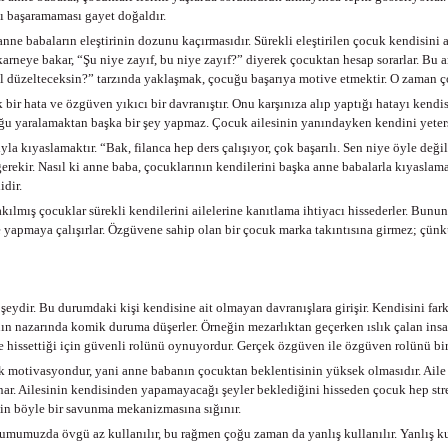
ı başaramaması gayet doğaldır.
 babaların eleştirinin dozunu kaçırmasıdır. Sürekli eleştirilen çocuk kendisini apt
le karneye bakar, “Şu niye zayıf, bu niye zayıf?” diyerek çocuktan hesap sorarlar. B
sıl düzelteceksin?” tarzında yaklaşmak, çocuğu başarıya motive etmektir. O zaman ç
ir hata ve özgüven yıkıcı bir davranıştır. Onu karşınıza alıp yaptığı hatayı kendisin
ğu yaralamaktan başka bir şey yapmaz. Çocuk ailesinin yanındayken kendini yetersi
a kıyaslamaktır. “Bak, filanca hep ders çalışıyor, çok başarılı. Sen niye öyle değ
rekir. Nasıl ki anne baba, çocuklarının kendilerini başka anne babalarla kıyaslam
idir.
lmış çocuklar sürekli kendilerini ailelerine kanıtlama ihtiyacı hissederler. Bunun 
ka ile yapmaya çalışırlar. Özgüvene sahip olan bir çocuk marka takıntısına girmez
şeydir. Bu durumdaki kişi kendisine ait olmayan davranışlara girişir. Kendisini fark
rının nazarında komik duruma düşerler. Örneğin mezarlıktan geçerken ıslık çalan ins
de hissettiği için güvenli rolünü oynuyordur. Gerçek özgüven ile özgüven rolünü bi
sek motivasyondur, yani anne babanın çocuktan beklentisinin yüksek olmasıdır. Ai
ynar. Ailesinin kendisinden yapamayacağı şeyler beklediğini hisseden çocuk hep str
çin böyle bir savunma mekanizmasına sığınır.
lumumuzda övgü az kullanılır, bu rağmen çoğu zaman da yanlış kullanılır. Yanlış ku