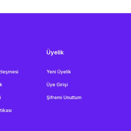
Üyelik
özleşmesi
Yeni Üyelik
ik
Üye Girişi
i
Şifremi Unuttum
itikası