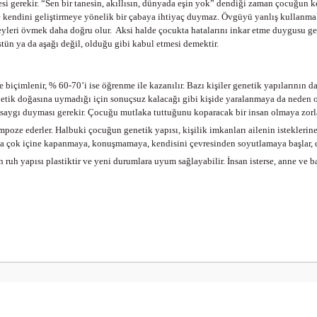
si gerekir. “Sen bir tanesin, akıllısın, dünyada eşin yok” dendiği zaman çocuğun k
e kendini geliştirmeye yönelik bir çabaya ihtiyaç duymaz. Övgüyü yanlış kullanm
şeyleri övmek daha doğru olur. Aksi halde çocukta hatalarını inkar etme duygusu ge
tün ya da aşağı değil, olduğu gibi kabul etmesi demektir.
 biçimlenir, % 60-70’i ise öğrenme ile kazanılır. Bazı kişiler genetik yapılarının da 
genetik doğasına uymadığı için sonuçsuz kalacağı gibi kişide yaralanmaya da neden 
 saygı duyması gerekir. Çocuğu mutlaka tuttuğunu koparacak bir insan olmaya zorl
mpoze ederler. Halbuki çocuğun genetik yapısı, kişilik imkanları ailenin isteklerine
aha çok içine kapanmaya, konuşmamaya, kendisini çevresinden soyutlamaya başlar, d
n ruh yapısı plastiktir ve yeni durumlara uyum sağlayabilir. İnsan isterse, anne ve