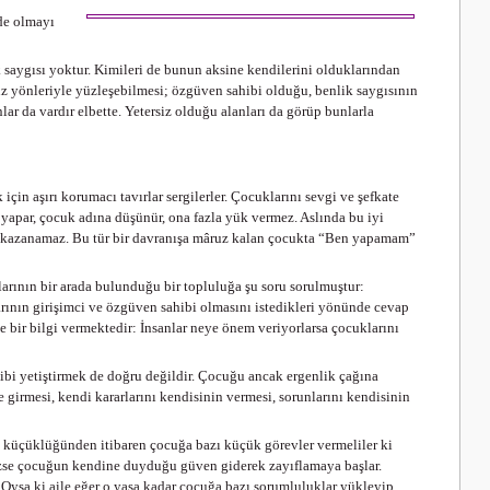
 de olmayı
ik saygısı yoktur. Kimileri de bunun aksine kendilerini olduklarından
z yönleriyle yüzleşebilmesi; özgüven sahibi olduğu, benlik saygısının
ar da vardır elbette. Yetersiz olduğu alanları da görüp bunlarla
çin aşırı korumacı tavırlar sergilerler. Çocuklarını sevgi ve şefkate
i yapar, çocuk adına düşünür, ona fazla yük vermez. Aslında bu iyi
si kazanamaz. Bu tür bir davranışa mâruz kalan çocukta “Ben yapamam”
arının bir arada bulunduğu bir topluluğa şu soru sorulmuştur:
arının girişimci ve özgüven sahibi olmasını istedikleri yönünde cevap
yle bir bilgi vermektedir: İnsanlar neye önem veriyorlarsa çocuklarını
gibi yetiştirmek de doğru değildir. Çocuğu ancak ergenlik çağına
e girmesi, kendi kararlarını kendisinin vermesi, sorunlarını kendisinin
, küçüklüğünden itibaren çocuğa bazı küçük görevler vermeliler ki
mezse çocuğun kendine duyduğu güven giderek zayıflamaya başlar.
 Oysa ki aile eğer o yaşa kadar çocuğa bazı sorumluluklar yükleyip