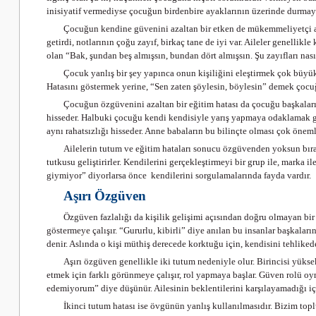
inisiyatif vermediyse çocuğun birdenbire ayaklarının üzerinde durmay
Çocuğun kendine güvenini azaltan bir etken de mükemmeliyetçi anne
getirdi, notlarının çoğu zayıf, birkaç tane de iyi var. Aileler genellik
olan “Bak, şundan beş almışsın, bundan dört almışsın. Şu zayıfları na
Çocuk yanlış bir şey yapınca onun kişiliğini eleştirmek çok büyük b
Hatasını göstermek yerine, “Sen zaten şöylesin, böylesin” demek çocu
Çocuğun özgüvenini azaltan bir eğitim hatası da çocuğu başkalarıyl
hisseder. Halbuki çocuğu kendi kendisiyle yarış yapmaya odaklamak ge
aynı rahatsızlığı hisseder. Anne babaların bu bilinçte olması çok öneml
Ailelerin tutum ve eğitim hataları sonucu özgüvenden yoksun bırakı
tutkusu geliştirirler. Kendilerini gerçekleştirmeyi bir grup ile, mar
giymiyor” diyorlarsa önce kendilerini sorgulamalarında fayda vardır.
Aşırı Özgüven
Özgüven fazlalığı da kişilik gelişimi açısından doğru olmayan bir 
göstermeye çalışır. “Gururlu, kibirli” diye anılan bu insanlar başkala
denir. Aslında o kişi müthiş derecede korktuğu için, kendisini tehlike
Aşırı özgüven genellikle iki tutum nedeniyle olur. Birincisi yük
etmek için farklı görünmeye çalışır, rol yapmaya başlar. Güven rolü o
edemiyorum” diye düşünür. Ailesinin beklentilerini karşılayamadığı i
İkinci tutum hatası ise övgünün yanlış kullanılmasıdır. Bizim top