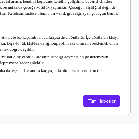
endini arama, kendini keşfetme, kendini geliştirme becerisi elinden
ak bu anlamda çocuğa kötülük yapmaktır. Çocuğun kişiliğini değil de
lişir. Kendisini sadece olumlu bir varlık gibi algılayan çocuğun benlik
etkisiyle içe kapanıktır, bazılarıysa dışa dönüktür. İçe dönük bir kişiyi
olur. Dışa dönük kişiden de ağırbaşlı bir insan olmasını beklemek onun
amak doğru değildir.
 müsait olmayabilir. Ailesinin istediği davranışları gösteremeyen
epresyona kadar gidebilir.
 baba da uygun davranırsa kaç yaşında olunursa olunsun bu tür
Tüm Haberler