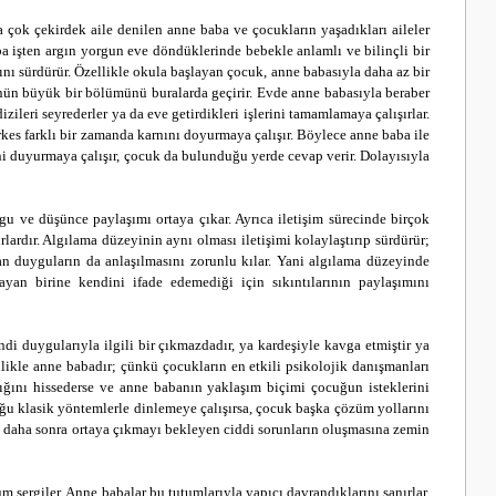
a çok çekirdek aile denilen anne baba ve çocukların yaşadıkları aileler
a işten argın yorgun eve döndüklerinde bebekle anlamlı ve bilinçli bir
ını sürdürür. Özellikle okula başlayan çocuk, anne babasıyla daha az bir
 günün büyük bir bölümünü buralarda geçirir. Evde anne babasıyla beraber
ileri seyrederler ya da eve getirdikleri işlerini tamamlamaya çalışırlar.
rkes farklı bir zamanda karnını doyurmaya çalışır. Böylece anne baba ile
ini duyurmaya çalışır, çocuk da bulunduğu yerde cevap verir. Dolayısıyla
 duygu ve düşünce paylaşımı ortaya çıkar. Ayrıca iletişim sürecinde birçok
lardır. Algılama düzeyinin aynı olması iletişimi kolaylaştırıp sürdürür;
ılan duyguların da anlaşılmasını zorunlu kılar. Yani algılama düzeyinde
ayan birine kendini ifade edemediği için sıkıntılarının paylaşımını
ndi duygularıyla ilgili bir çıkmazdadır, ya kardeşiyle kavga etmiştir ya
ellikle anne babadır; çünkü çocukların en etkili psikolojik danışmanları
dığını hissederse ve anne babanın yaklaşım biçimi çocuğun isteklerini
ğu klasik yöntemlerle dinlemeye çalışırsa, çocuk başka çözüm yollarını
rek daha sonra ortaya çıkmayı bekleyen ciddi sorunların oluşmasına zemin
um sergiler. Anne babalar bu tutumlarıyla yapıcı davrandıklarını sanırlar.