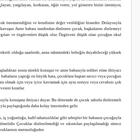
layan, yargılayan, korkutan, öğüt veren, yol gösteren birini istemiyor,
cuk önemsendiğini ve kendisine değer verildiğini hisseder. Dolayısıyla
 kavuşur. Anne babası tarafından dinlenen çocuk, başkalarını dinlemeyi
 saygıları ve özgüvenleri düşük olur. Özgüveni düşük olan çocuğun okul
areketli olduğu saatlerde, anne rahmindeki bebeğin duyabileceği yüksek
şladıktan sonra sürekli konuşur ve anne babasıyla sohbet etme ihtiyacı
ne babaların yaptığı en büyük hata, çocuklara baştan savıcı veya çocuğun
emin olmak için veya iyice kavramak için aynı soruyu veya cevabını çok
esini kırarlar.
abasıyla konuşma ihtiyacı duyar. Bu dönemde de çocuk sabırla dinlenmeli
yla paylaştığında daha kolay üstesinden gelir.
iş yoğunluğu, hafif rahatsızlıklar gibi sebepler bir babanın çocuğuyla
lmelidir. Çocuklar dinlenilmediği ve sıkıntıları paylaşılmadığı sürece
ocuklarının mutsuzluğudur.