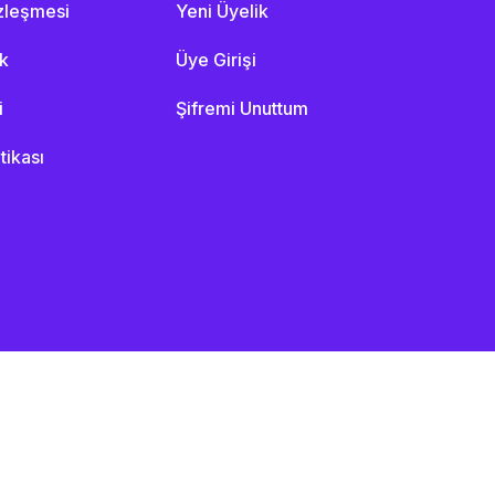
özleşmesi
Yeni Üyelik
ik
Üye Girişi
i
Şifremi Unuttum
itikası