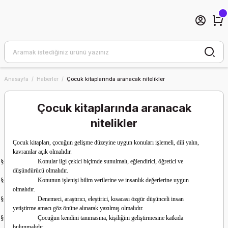
Anasayfa
Haberler
Çocuk kitaplarında aranacak nitelikler
Çocuk kitaplarında aranacak
nitelikler
Çocuk kitapları, çocuğun gelişme düzeyine uygun konuları işlemeli, dili yalın,
kavramlar açık olmalıdır.
§
Konular ilgi çekici biçimde sunulmalı, eğlen­dirici, öğretici ve
düşündürücü olmalıdır.
§
Konunun işlenişi bilim verilerine ve insanlık değerlerine uygun
olmalıdır.
§
Denemeci, araştırıcı, eleştirici, kısacası özgür düşünceli insan
yetiştirme amacı göz önüne alınarak yazılmış olmalıdır.
§
Çocuğun kendini tanımasına, kişiliğini geliş­tirmesine katkıda
bulunmalıdır.