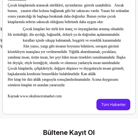
Çocuk kitaplarında aranacak nitelikleri, ayrıntı­larına girerek uzatabiliriz. Ancak
bunun, yazarın elini kolunu bağlamak gibi bir sakıncası vardır. Ya­zarı bir noktadan
sonra yaratıcılığı ile başbaşa bırak­mak daha doğrudur. Bunun yerine çocuk
kitapların­da nelerin sakıncalı olduğunu belirtmek daha uygun olur:
§
Çocuk kitapları her türlü kör inanç ve önyargı­lardan arınmış olmalıdır.
Irk üstünlüğü, din ayrılığı, bağnazlık, dolaylı ya da doğrudan aşılanmamalıdır.
§
kuralları için­de sıkışıp kalmamalı, hoşgörü ve esneklik kazanma­lıdır.
§
Alın yazısı, yazgı gibi insanın boynunu bük­türen, savaşım gücünü
köstekleyen inanışlara yer verilmemelidir. Yiğitlik abartılmamalı; çocuklara,
yanılmaz insan, üstün insan, her şeyi bilen insan örnekleri sunulmamalıdır. Başka
bir deyişle, etiyle kemiğiyle, olumlu ve olumsuz yanlarıyla insan tanıtılmalıdır.
Çocuk kitaplarda, çelişkileriyle, değişen düşünce ve duygularıyla insanı görmeli;
başkalarında kendisine benzerlikler bulabilmelidir. Katı ahlâk
Her kitap bir dizi ahlâk yargısıyla sonuçlandırılmamalıdır. Acıma duygusunu
sömüren kitaplar en azın­dan yararsızdır.
Kaynak:www.okuloncesimarket.com
Tüm Haberler
Bültene Kayıt Ol