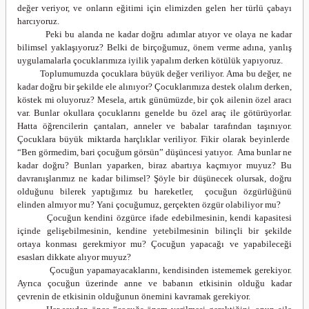
değer veriyor, ve onların eğitimi için elimizden gelen her türlü çabayı
harcıyoruz.
Peki bu alanda ne kadar doğru adımlar atıyor ve olaya ne kadar
bilimsel yaklaşıyoruz? Belki de birçoğumuz, önem verme adına, yanlış
uygulamalarla çocuklarımıza iyilik yapalım derken kötülük yapıyoruz.
Toplumumuzda çocuklara büyük değer veriliyor. Ama bu değer, ne
kadar doğru bir şekilde ele alınıyor? Çocuklarımıza destek olalım derken,
köstek mi oluyoruz? Mesela, artık günümüzde, bir çok ailenin özel aracı
var. Bunlar okullara çocuklarını genelde bu özel araç ile götürüyorlar.
Hatta öğrencilerin çantaları, anneler ve babalar tarafından taşınıyor.
Çocuklara büyük miktarda harçlıklar veriliyor. Fikir olarak beyinlerde
“Ben görmedim, bari çocuğum görsün” düşüncesi yatıyor. Ama bunlar ne
kadar doğru? Bunları yaparken, biraz abartıya kaçmıyor muyuz? Bu
davranışlarımız ne kadar bilimsel? Şöyle bir düşünecek olursak, doğru
olduğunu bilerek yaptığımız bu hareketler, çocuğun özgürlüğünü
elinden almıyor mu? Yani çocuğumuz, gerçekten özgür olabiliyor mu?
Çocuğun kendini özgürce ifade edebilmesinin, kendi kapasitesi
içinde gelişebilmesinin, kendine yetebilmesinin bilinçli bir şekilde
ortaya konması gerekmiyor mu? Çocuğun yapacağı ve yapabileceği
esasları dikkate alıyor muyuz?
Çocuğun yapamayacaklarını, kendisinden istememek gerekiyor.
Ayrıca çocuğun üzerinde anne ve babanın etkisinin olduğu kadar
çevrenin de etkisinin olduğunun önemini kavramak gerekiyor.