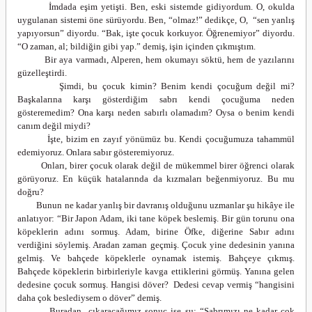
İmdada eşim yetişti. Ben, eski sistemde gidiyordum. O, okulda
uygulanan sistemi öne sürüyordu. Ben, “olmaz!” dedikçe, O, “sen yanlış
yapıyorsun” diyordu. “Bak, işte çocuk korkuyor. Öğrenemiyor” diyordu.
“O zaman, al; bildiğin gibi yap.” demiş, işin içinden çıkmıştım.
Bir aya varmadı, Alperen, hem okumayı söktü, hem de yazılarını
güzelleştirdi.
Şimdi, bu çocuk kimin? Benim kendi çocuğum değil mi?
Başkalarına karşı gösterdiğim sabrı kendi çocuğuma neden
gösteremedim? Ona karşı neden sabırlı olamadım? Oysa o benim kendi
canım değil miydi?
İşte, bizim en zayıf yönümüz bu. Kendi çocuğumuza tahammül
edemiyoruz. Onlara sabır gösteremiyoruz.
Onları, birer çocuk olarak değil de mükemmel birer öğrenci olarak
görüyoruz. En küçük hatalarında da kızmaları beğenmiyoruz. Bu mu
doğru?
Bunun ne kadar yanlış bir davranış olduğunu uzmanlar şu hikâye ile
anlatıyor: “Bir Japon Adam, iki tane köpek beslemiş. Bir gün torunu ona
köpeklerin adını sormuş. Adam, birine Öfke, diğerine Sabır adını
verdiğini söylemiş. Aradan zaman geçmiş. Çocuk yine dedesinin yanına
gelmiş. Ve bahçede köpeklerle oynamak istemiş. Bahçeye çıkmış.
Bahçede köpeklerin birbirleriyle kavga ettiklerini görmüş. Yanına gelen
dedesine çocuk sormuş. Hangisi döver? Dedesi cevap vermiş “hangisini
daha çok beslediysem o döver” demiş.
Buradan çıkaracağımız sonuç ise şu: “Sabrımızı ne kadar çok