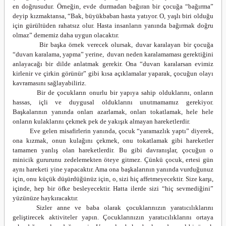
en doğrusudur. Örneğin, evde durmadan bağıran bir çocuğa “bağırma”
deyip kızmaktansa, “Bak, büyükbaban hasta yatıyor. O, yaşlı biri olduğu
için gürültüden rahatsız olur. Hasta insanların yanında bağırmak doğru
olmaz” dememiz daha uygun olacaktır.
Bir başka örnek verecek olursak, duvar karalayan bir çocuğa
“duvarı karalama, yapma” yerine, duvarı neden karalamaması gerektiğini
anlayacağı bir dilde anlatmak gerekir. Ona “duvarı karalarsan evimiz
kirlenir ve çirkin görünür” gibi kısa açıklamalar yaparak, çocuğun olayı
kavramasını sağlayabiliriz.
Bir de çocukların onurlu bir yapıya sahip olduklarını, onların
hassas, içli ve duygusal olduklarını unutmamamız gerekiyor.
Başkalarının yanında onları azarlamak, onları tokatlamak, hele hele
onların kulaklarını çekmek pek de yakışık almayan hareketlerdir.
Eve gelen misafirlerin yanında, çocuk “yaramazlık yaptı” diyerek,
ona kızmak, onun kulağını çekmek, onu tokatlamak gibi hareketler
tamamen yanlış olan hareketlerdir. Bu gibi davranışlar, çocuğun o
minicik gururunu zedelemekten öteye gitmez. Çünkü çocuk, ertesi gün
aynı hareketi yine yapacaktır. Ama ona başkalarının yanında vurduğunuz
için, onu küçük düşürdüğünüz için, o, sizi hiç affetmeyecektir. Size karşı,
içinde, hep bir öfke besleyecektir. Hatta ilerde sizi “hiç sevmediğini”
yüzünüze haykıracaktır.
Sizler anne ve baba olarak çocuklarınızın yaratıcılıklarını
geliştirecek aktiviteler yapın. Çocuklarınızın yaratıcılıklarını ortaya