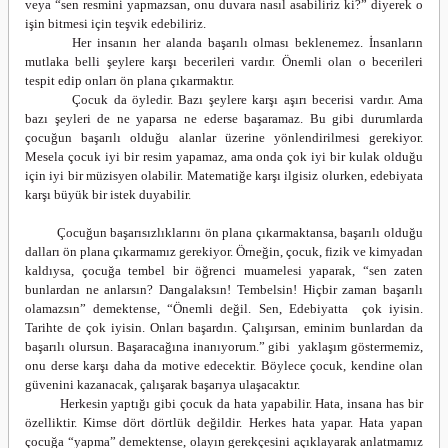
veya “sen resmini yapmazsan, onu duvara nasıl asabiliriz ki?” diyerek o
işin bitmesi için teşvik edebiliriz.
Her insanın her alanda başarılı olması beklenemez. İnsanların
mutlaka belli şeylere karşı becerileri vardır. Önemli olan o becerileri
tespit edip onları ön plana çıkarmaktır.
Çocuk da öyledir. Bazı şeylere karşı aşırı becerisi vardır. Ama
bazı şeyleri de ne yaparsa ne ederse başaramaz. Bu gibi durumlarda
çocuğun başarılı olduğu alanlar üzerine yönlendirilmesi gerekiyor.
Mesela çocuk iyi bir resim yapamaz, ama onda çok iyi bir kulak olduğu
için iyi bir müzisyen olabilir. Matematiğe karşı ilgisiz olurken, edebiyata
karşı büyük bir istek duyabilir.
Çocuğun başarısızlıklarını ön plana çıkarmaktansa, başarılı olduğu
dalları ön plana çıkarmamız gerekiyor. Örneğin, çocuk, fizik ve kimyadan
kaldıysa, çocuğa tembel bir öğrenci muamelesi yaparak, “sen zaten
bunlardan ne anlarsın? Dangalaksın! Tembelsin! Hiçbir zaman başarılı
olamazsın” demektense, “Önemli değil. Sen, Edebiyatta çok iyisin.
Tarihte de çok iyisin. Onları başardın. Çalışırsan, eminim bunlardan da
başarılı olursun. Başaracağına inanıyorum.” gibi yaklaşım göstermemiz,
onu derse karşı daha da motive edecektir. Böylece çocuk, kendine olan
güvenini kazanacak, çalışarak başarıya ulaşacaktır.
Herkesin yaptığı gibi çocuk da hata yapabilir. Hata, insana has bir
özelliktir. Kimse dört dörtlük değildir. Herkes hata yapar. Hata yapan
çocuğa “yapma” demektense, olayın gerekçesini açıklayarak anlatmamız