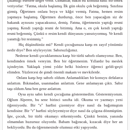
çıkardığı eserlere değer verin. Uzmanlar, bakın bu konuda nasıl bir örnek
veriyorlar: “Fatma, okula başlamış. İlk gün okulu çok beğenmiş. Sınıfına
girmiş. Öğretmen onlara boya ve kâğıt vermiş. Fatma, hemen resim
yapmaya başlamış. Öğretmen durdurup, önce ben yapacağım siz de
bakarak aynısını yapacaksınız, demiş. Fatma, öğretmenin yaptığı resmi
yapmış. Kendi yaptığı resmi de bitirmiş. Ama o, en çok kendi yaptığı
resmi beğenmiş. Çünkü o resim kendi dünyasını yansıtıyormuş. Ve kendi
yarattığı bir resimmiş.”
Hiç düşündünüz mü? Kendi çocuğunuza karşı en zayıf yönümüz
nedir diye? Ben söyleyeyim: Sabırsızlığımız.
Nedense kendi çocuklarımıza karşı bir türlü sabırlı olamıyoruz. Ben,
kendimden örnek vereyim. Ben bir öğretmenim. Yıllardır bu meslek
içindeyim. Yaklaşık yirmi yıldır belki binlerce öğrenci geldi-geçti
elimden. Yüzlercesi de şimdi önemli makam ve mevkilerde.
Onlara karşı hep sabırlı oldum. Anlamadıkları bir konuyu defalarca
anlattım. Bıkmadan, usanmadan anlattım. Gene anlamayan çıktı. Sabır
taşı oldum Ama ben gene anlattım.
Oysa aynı sabrı kendi çocuğuma gösteremedim. Gösteremiyorum.
Oğlum Alperen, bu sene birinci sınıfta idi. Okuma ve yazmayı yeni
öğreniyordu. Bir “s” harfini çizemiyor diye nasıl da bağırmıştım
kendisine. Bir “r” harfini söyleyemiyor diye nasıl da çılgına dönmüştüm.
İşte, çocuk, bir türlü okumayı sökemiyordu. Çünkü benim, yanında
olmamdan huzursuz oluyordu. Babam bağıracak, kızacak diye her an
bekliyordu. Bu da öğrenmesinde olumsuz etki yapıyordu.