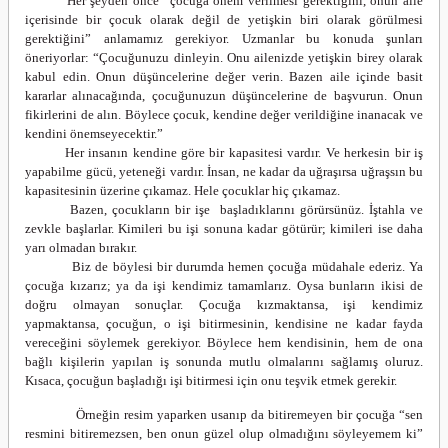
Her şeyden önce “çocuğa önem verilmesi gerektiğini, onun aile
içerisinde bir çocuk olarak değil de yetişkin biri olarak görülmesi
gerektiğini” anlamamız gerekiyor. Uzmanlar bu konuda şunları
öneriyorlar: “Çocuğunuzu dinleyin. Onu ailenizde yetişkin birey olarak
kabul edin. Onun düşüncelerine değer verin. Bazen aile içinde basit
kararlar alınacağında, çocuğunuzun düşüncelerine de başvurun. Onun
fikirlerini de alın. Böylece çocuk, kendine değer verildiğine inanacak ve
kendini önemseyecektir.”
Her insanın kendine göre bir kapasitesi vardır. Ve herkesin bir iş
yapabilme gücü, yeteneği vardır. İnsan, ne kadar da uğraşırsa uğraşsın bu
kapasitesinin üzerine çıkamaz. Hele çocuklar hiç çıkamaz.
Bazen, çocukların bir işe başladıklarını görürsünüz. İştahla ve
zevkle başlarlar. Kimileri bu işi sonuna kadar götürür; kimileri ise daha
yarı olmadan bırakır.
Biz de böylesi bir durumda hemen çocuğa müdahale ederiz. Ya
çocuğa kızarız; ya da işi kendimiz tamamlarız. Oysa bunların ikisi de
doğru olmayan sonuçlar. Çocuğa kızmaktansa, işi kendimiz
yapmaktansa, çocuğun, o işi bitirmesinin, kendisine ne kadar fayda
vereceğini söylemek gerekiyor. Böylece hem kendisinin, hem de ona
bağlı kişilerin yapılan iş sonunda mutlu olmalarını sağlamış oluruz.
Kısaca, çocuğun başladığı işi bitirmesi için onu teşvik etmek gerekir.
Örneğin resim yaparken usanıp da bitiremeyen bir çocuğa “sen
resmini bitiremezsen, ben onun güzel olup olmadığını söyleyemem ki”