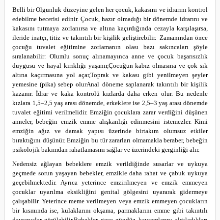
Belli bir Olgunluk düzeyine gelen her çocuk, kakasını ve idrarını kontrol
edebilme becerisi edinir. Çocuk, hazır olmadığı bir dönemde idrarını ve
kakasını tutmaya zorlanırsa ve altına kaçırdığında cezayla karşılaşırsa,
ileride inatçı, titiz ve takıntılı bir kişilik geliştirebilir.
Zamanından önce
çocuğu tuvalet eğitimine zorlamanın olası bazı sakıncaları şöyle
sıralanabilir:
Olumlu sonuç alınamayınca anne ve çocuk başarısızlık
duygusu ve hayal kırıklığı yaşanır,
Çocuğun kabız olmasına ve çok sık
altına kaçırmasına yol açar,
Toprak ve kakası gibi yenilmeyen şeyler
yemesine (pika) sebep olur
Anal döneme saplanarak takıntılı bir kişilik
kazanır.
İdrar ve kaka kontrolü kızlarda daha erken olur. Bu nedenle
kızlara 1,5–2,5 yaş arası dönemde, erkeklere ise 2,5–3 yaş arası dönemde
tuvalet eğitimi verilmelidir.
Emziğin çocuklara zarar verdiğini düşünen
anneler, bebeğin emzik emme alışkanlığı edinmesini istemezler. Kimi
emziğin ağız ve damak yapısı üzerinde birtakım olumsuz etkiler
bıraktığını düşünür. Emziğin bu tür zararları olmamakla beraber, bebeğin
psikolojik bakımdan rahatlamasını sağlar ve üzerindeki gerginliği alır.
Nedensiz ağlayan bebeklere emzik verildiğinde susarlar ve uykuya
geçmede sorun yaşayan bebekler, emzikle daha rahat ve çabuk uykuya
geçebilmektedir. Ayrıca yeterince emzirilmeyen ve emzik emmeyen
çocuklar uyarılma eksikliğini genital gölgesini uyararak gidermeye
çalışabilir. Yeterince meme verilmeyen veya emzik emmeyen çocukların
bir kısmında ise, kulaklarını okşama, parmaklarını emme gibi takıntılı
davranışlar görülebilir.
Bebekler gece gündüz kavramlarını algıladıkları