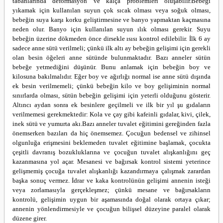
tabanlarında deformasyon ve kalça problemleri oluşabilir.
Bebeği
yıkamak için kullanılan suyun çok sıcak olması veya soğuk olması,
bebeğin suya karşı korku geliştirmesine ve banyo yapmaktan kaçmasına
neden olur. Banyo için kullanılan suyun ılık olması gerekir. Suyu
bebeğin üzerine dökmeden önce dirsekle ısısı kontrol edilebilir.
İlk 6 ay
sadece anne sütü verilmeli; çünkü ilk altı ay bebeğin gelişimi için gerekli
olan besin öğeleri anne sütünde bulunmaktadır. Bazı anneler sütün
bebeğe yetmediğini düşünür. Bunu anlamak için bebeğin boy ve
kilosuna bakılmalıdır. Eğer boy ve ağırlığı normal ise anne sütü dışında
ek besin verilmemeli; çünkü bebeğin kilo ve boy gelişiminin normal
sınırlarda olması, sütün bebeğin gelişimi için yeterli olduğunu gösterir.
Altıncı aydan sonra ek besinlere geçilmeli ve ilk bir yıl şu gıdaların
verilmemesi gerekmektedir: Kola ve çay gibi kafeinli gıdalar, kivi, çilek,
inek sütü ve yumurta akı.
Bazı anneler tuvalet eğitimini gereğinden fazla
önemserken bazıları da hiç önemsemez. Çocuğun bedensel ve zihinsel
olgunluğa erişmesini beklemeden tuvalet eğitimine başlamak, çocukta
çeşitli davranış bozukluklarına ve çocuğun tuvalet alışkanlığını geç
kazanmasına yol açar. Mesanesi ve bağırsak kontrol sistemi yeterince
gelişmemiş çocuğa tuvalet alışkanlığı kazandırmaya çalışmak zarardan
başka sonuç vermez. İdrar ve kaka kontrolünün gelişimi annenin isteği
veya zorlamasıyla gerçekleşmez; çünkü mesane ve bağırsakların
kontrolü, gelişimin uygun bir aşamasında doğal olarak ortaya çıkar;
annenin yönlendirmesiyle ve çocuğun bilişsel düzeyine paralel olarak
düzene girer.