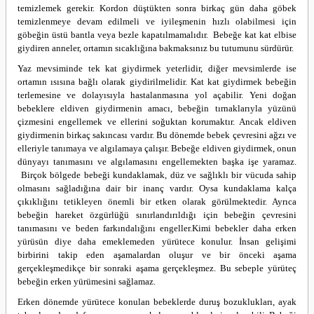
temizlemek gerekir. Kordon düştükten sonra birkaç gün daha göbek
temizlenmeye devam edilmeli ve iyileşmenin hızlı olabilmesi için
göbeğin üstü bantla veya bezle kapatılmamalıdır.
Bebeğe kat kat elbise
giydiren anneler, ortamın sıcaklığına bakmaksınız bu tutumunu sürdürür.
Yaz mevsiminde tek kat giydirmek yeterlidir, diğer mevsimlerde ise
ortamın ısısına bağlı olarak giydirilmelidir. Kat kat giydirmek bebeğin
terlemesine ve dolayısıyla hastalanmasına yol açabilir. Yeni doğan
bebeklere eldiven giydirmenin amacı, bebeğin tırnaklarıyla yüzünü
çizmesini engellemek ve ellerini soğuktan korumaktır. Ancak eldiven
giydirmenin birkaç sakıncası vardır. Bu dönemde bebek çevresini ağzı ve
elleriyle tanımaya ve algılamaya çalışır. Bebeğe eldiven giydirmek, onun
dünyayı tanımasını ve algılamasını engellemekten başka işe yaramaz.
Birçok bölgede bebeği kundaklamak, düz ve sağlıklı bir vücuda sahip
olmasını sağladığına dair bir inanç vardır. Oysa kundaklama kalça
çıkıklığını tetikleyen önemli bir etken olarak görülmektedir. Ayrıca
bebeğin hareket özgürlüğü sınırlandırıldığı için bebeğin çevresini
tanımasını ve beden farkındalığını engeller.
Kimi bebekler daha erken
yürüsün diye daha emeklemeden yürütece konulur. İnsan gelişimi
birbirini takip eden aşamalardan oluşur ve bir önceki aşama
gerçekleşmedikçe bir sonraki aşama gerçekleşmez. Bu sebeple yürüteç
bebeğin erken yürümesini sağlamaz.
Erken dönemde yürütece konulan bebeklerde duruş bozuklukları, ayak